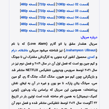
[
قسمت 02 نسخه 1080p
] [
نسخه 720p
] [
نسخه 480p
]
[
قسمت 03 نسخه 1080p
] [
نسخه 720p
] [
نسخه 480p
]
[
قسمت 04 نسخه 1080p
] [
نسخه 720p
] [
نسخه 480p
]
[
قسمت 05 نسخه 1080p
] [
نسخه 720p
] [
نسخه 480p
]
[
قسمت 06 نسخه 1080p
] [
نسخه 720p
] [
نسخه 480p
]
درباره سریال:
سریال هشدار عشق یا لاو آلارم (Love Alarm) که با نام
(
Joahamyeon Ullineun
) نیز شناخته میشود سریالی
عاشقانه
،
درام
و
کمدی
محصول کشور کره جنوبی به کارگردانی مشترک لی نا جونگ
و کیم جین وو است که فصل اول آن در سال ۲۰۱۹ و فصل دوم نیز در
سال ۲۰۲۱ توسط سرویس ویدپویی نتفلیکس NETFLIX منتشر شد
و بازیگرانی چون کیم سو هیون، سانگ کنگ، جانگ گا رم، گو مین
سی، سیانگ یئان پارک، نا مو یون و غیره در آن به ایفای نقش
پرداخته‌اند؛ همچنین این سریال که براساس یک وب‌تون (نوعی
کمیک دیجیتال) به همین نام ساخته شده است اولین بار در تاریخ
۲۲ آگوست سال ۲۰۱۹ توسط نتفلیکس منتشر شده و فصل دوم آن