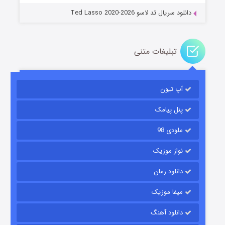
دانلود سریال تد لاسو Ted Lasso 2020-2026
تبلیغات متنی
آپ تیون
باب اسفنجی فصل ۱۷
۶ (زیرنویس)
قسمت
منتشر شد
پنل پیامک
ملودی 98
نواز موزیک
دانلود رمان
میفا موزیک
دانلود آهنگ
رویایی برای تو