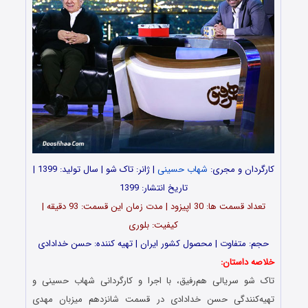
کارگردان و مجری:
شهاب حسینی
| ژانر: تاک شو | سال تولید: 1399 |
تاریخ انتشار: 1399
تعداد قسمت ها: 30 اپیزود | مدت زمان این قسمت: 93 دقیقه |
کیفیت: بلوری
حجم: متفاوت | محصول کشور ایران | تهیه کننده: حسن خدادادی
خلاصه داستان:
تاک شو سریالی هم‌رفیق، با اجرا و کارگردانی شهاب حسینی و
تهیه‌کنندگی حسن خدادادی در قسمت شانزدهم میزبان مهدی