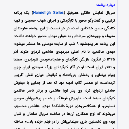
درباره برنامه:
سریال نمایش خانگی همرفیق (
Hamrefigh Series
) یک برنامه
ترکیبی و گفت‌وگو محور با کارگردانی و اجرای شهاب حسینی و تهیه
کنندگی حسن خدادادی است؛ در هر قسمت از این برنامه، هنرمندان
معروف و چهره‌های سرشناس به عنوان مهمان حضور خواهند داشت؛
این برنامه هر پنجشنبه ۹ شب از سایت دوستی ها منتشر میشود؛
مهدی هاشمی، با نام اصلی میرمهدی هاشمی قرمزی متولد آذر
۱۳۲۵ در لنگرود، بازیگر، کارگردان و فیلم‌نامه‌نویس تلویزیون، سینما
و تئاتر ایران است؛ او در آثار کارگردانان بزرگ سینمای ایران چون
بهرام بیضایی و رخشان بنی‌اعتماد و کیانوش عیاری نقش آفرینی
کرده‌است؛ او همسر گلاب آدینه بود که بعد از جدایی با مهنوش
صادقی ازدواج کرد؛ وی پدر نورا هاشمی و برادر ناصر هاشمی
کارگردان سینما است؛ داریوش فرهنگ و همسر پیشین‌اش سوسن
تسلیمی، از همکلاسی‌های دورهٔ دانشکدهٔ مهدی هاشمی محسوب
می‌شوند که اوج همکاری آن‌ها در ساخت سریال سلطان و شبان
بود؛ وی نخستین بازی سینمایی‌اش را در فیلم «زنده باد…» ساخته