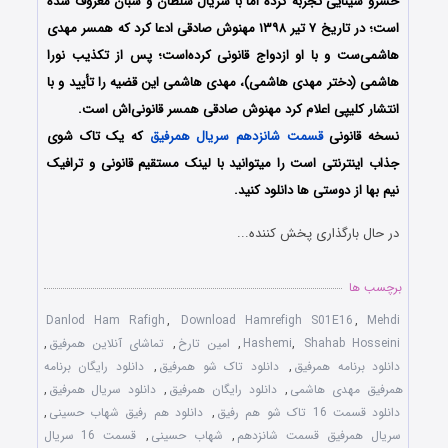
خسرو سینایی تجربه کرده اما با سریال سلطان و شبان معروف شده
است؛ در تاریخ ۷ تیر ۱۳۹۸ مهنوش صادقی ادعا کرد که همسر مهدی
هاشمی‌ست و با او ازدواج قانونی کرده‌است؛ پس از تکذیب نورا
هاشمی (دختر مهدی هاشمی)، مهدی هاشمی این قضیه را تأیید و با
انتشار کلیپی اعلام کرد مهنوش صادقی همسر قانونی‌اش است.
نسخه قانونی
قسمت شانزدهم سریال همرفیق
که یک تاک شوی
جذاب اینترنتی است را میتوانید با لینک مستقیم قانونی و ترافیک
نیم بها از دوستی ها دانلود کنید.
در حال بارگذاری پخش کننده...
برچسب ها
Danlod Ham Rafigh
,
Download Hamrefigh S01E16
,
Mehdi
Shahab Hosseini
,
Hashemi
,
امین تارخ
,
تماشای آنلاین همرفیق
,
دانلود برنامه همرفیق
,
دانلود تاک شو همرفیق
,
دانلود رایگان برنامه
همرفیق مهدی هاشمی
,
دانلود رایگان همرفیق
,
دانلود سریال همرفیق
,
دانلود قسمت 16 تاک شو هم رفیق
,
دانلود هم رفیق شهاب حسینی
,
سریال همرفیق قسمت شانزدهم
,
شهاب حسینی
,
قسمت 16 سریال