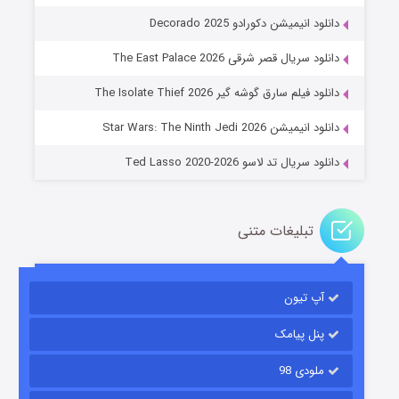
دانلود انیمیشن دکورادو Decorado 2025
دانلود سریال قصر شرقی The East Palace 2026
جادوگری در مغولستان
دانلود فیلم سارق گوشه گیر The Isolate Thief 2026
۱۴ (زیرنویس)
قسمت
منتشر شد
دانلود انیمیشن Star Wars: The Ninth Jedi 2026
دانلود سریال تد لاسو Ted Lasso 2020-2026
تبلیغات متنی
آپ تیون
باب اسفنجی فصل ۱۷
۶ (زیرنویس)
قسمت
منتشر شد
پنل پیامک
ملودی 98