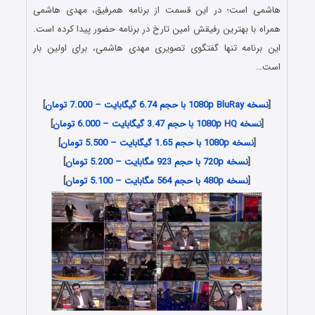
هاشمی است؛ در این قسمت از برنامه همرفیق، مهدی هاشمی
همراه با بهترین رفیقش امین تارخ در برنامه حضور پیدا کرده است.
این برنامه تنها گفتگوى تصویرى مهدى هاشمى، براى اولین بار
است…
دانلود رایگان برنامه همرفیق مهدی هاشمی
[
نسخه 1080p BluRay با حجم 6.74 گیگابایت – 7.000 تومان
]
[
نسخه 1080p HQ با حجم 3.47 گیگابایت – 6.000 تومان
]
[
نسخه 1080p با حجم 1.65 گیگابایت – 5.500 تومان
]
[
نسخه 720p با حجم 923 مگابایت – 5.200 تومان
]
[
نسخه 480p با حجم 564 مگابایت – 5.100 تومان
]