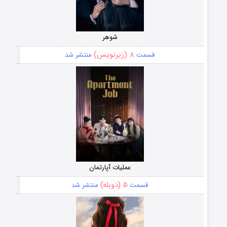
شوهر
۸ (زیرنویس)
قسمت
منتشر شد
عملیات آپارتمان
۵ (دوبله)
قسمت
منتشر شد