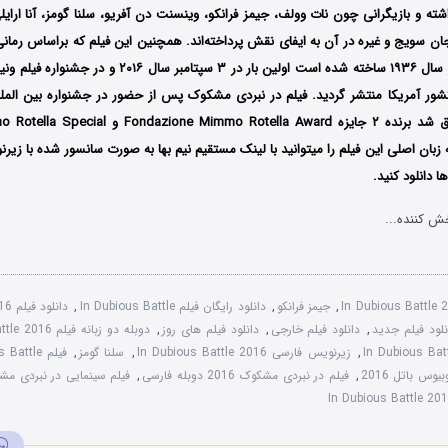
ته و بازیگرانی چون نات وولف، جیمز فرانکو، وینسنت دن آفریو، سلنا گومز، آنا ارای
ان سویج و غیره در آن به ایفای نقش پرداخته‌اند. همچنین این فیلم که براساس رمانی
جان اشتاین بک در سال ۱۹۳۶ ساخته شده است اولین بار در ۳ سپت
Fondazione Mimmo Rotella Award
و Rotella Special
سخه زبان اصلی این فیلم را میتوانید با لینک مستقیم نیم بها به صورت سانسور شده با ز
 دانلود کنید.
ش کننده...
In Dubious Battle
,
جیمز فرانکو
,
دانلود رایگان فیلم In Dubious Battle
,
دانل
نلود فیلم جدید
,
دانلود فیلم خارجی
,
دانلود فیلم های روز
,
دوبله دو زبانه فیلم In Dubious Battle 2016
,
زیرنویس فارسی In Dubious Battle 2016
,
سلنا گومز
,
وس باتل 2016
,
فیلم در نبردی مشکوک 2016 دوبله فارسی
,
فیلم سینمایی در نبردی مشکوک