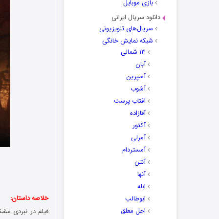
بازی موبایل
دانلود سریال ایرانی
سریال‌های تلویزیونی
شبکه نمایش خانگی
۱۳ شمالی
آبان
آسپرین
آشوب
آفتاب پرست
آقازاده
آکتور
آمرلی
آمستردام
آنتن
آنها
ابله
خلاصه داستان:
ابوطالب
اجل معلق