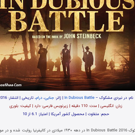
نام: در نبردی مشکوک –
In Dubious Battle
| ژانر:
جنایی
،
درام
، تاریخی | انتشار: 2016
زبان: انگلیسی | مدت: 110 دقیقه | زیرنویس فارسی: دارد | کیفیت: بلوری
حجم: متفاوت | محصول کشور آمریکا | امتیاز: 6.1 از 10
فیلم در نبردی مشکوک In Dubious Battle 2016 در دهه ۱۹۳۰ میلادی در کالیفرنیا