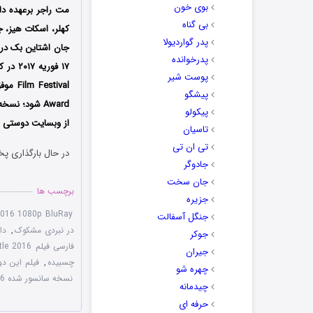
بوی خون
مت راجر برعهده داش
بی گناه
کهلر، اسکات هیز، ج
پدر گواردیولا
پدرخوانده
پوست شیر
Film Festival موفق شد برنده ۲ جایزه
پیشگو
Award شود؛ ن
پیکولو
از وبسایت دوستی ها
تاسیان
تی ان تی
در حال بارگذاری پخ
جادوگر
جان سخت
برچسب ها
جزیره
 2016 1080p BluRay
جنگل آسفالت
در نبردی مشکوک
,
دا
جوکر
فارسی فیلم In Dubious Battle 2016
جیران
چسبیده
,
فیلم این دوبی
چهره شو
نسخه سانسور شده In Dubious Battle 2016
چیدمانه
حرفه ای