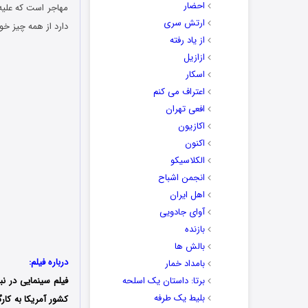
احضار
مهاجر است که علیه 
ارتش سری
دارد از همه چیز خو
از یاد رفته
ازازیل
اسکار
اعتراف می کنم
افعی تهران
اکازیون
اکنون
الکلاسیکو
انجمن اشباح
اهل ایران
آوای جادویی
بازنده
بالش ها
درباره فیلم:
بامداد خمار
برتا: داستان یک اسلحه
فیلم سینمایی در ن
بلیط یک‌‌ طرفه