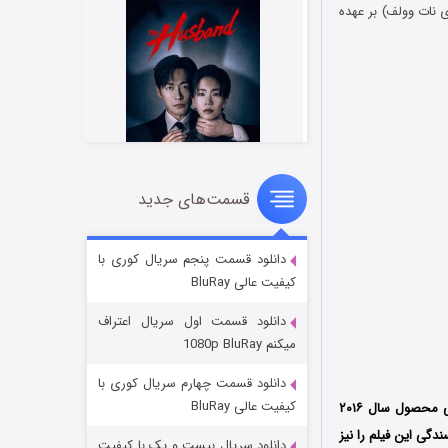
ی نات وولف) بر عهده
قسمت‌های جدید
شوهر
۸ (زیرنویس)
قسمت
منتشر شد
دانلود قسمت پنجم سریال کوری با
کیفیت عالی BluRay
دانلود قسمت اول سریال اعتراف
میکنم 1080p BluRay
دانلود قسمت چهارم سریال کوری با
کیفیت عالی BluRay
و تاریخی محصول سال ۲۰۱۶
Thats Hol تولید و منتشر شد؛ نویسندگی این فیلم را نیز
دانلود سریال بیست و یک با کیفیت