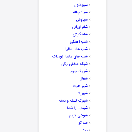
سووشون
سیاه چاله
سیاوش
شام ایرانی
شاهگوش
شب آهنگی
شب های مافیا
شب های مافیا: زودیاک
شبکه مخفی زنان
شریک جرم
شغال
شهر هرت
شهرزاد
شهرک کلیله و دمنه
شوخی با شما
شوخی کردم
صداتو
ضد