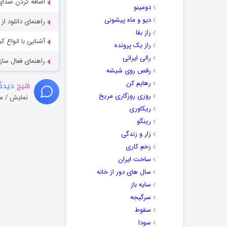
اضافه کردن صدای 
دومینو
دیو و ماه پیشونی
راهنمای دانلود ا
راز بقا
آشنایی با انواع ک
راز یک پرونده
رالی ایرانی
راهنمای فعال سازی کیفیت R
رقص روی شیشه
رهایم کن
هیچ
دیدگا
روزی روزگاری مریخ
نمایش / م
ریکاوری
رینگو
زار و زندگی
زخم کاری
ساخت ایران
سال های دور از خانه
سایه باز
سرگیجه
سقوط
سودا