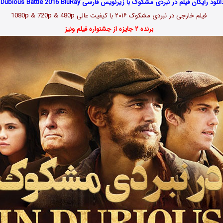
انلود رایگان فیلم در نبردی مشکوک با زیرنویس فارسی In Dubious Battle 2016 BluRay
فیلم خارجی در نبردی مشکوک ۲۰۱۶ با کیفیت عالی 1080p & 720p & 480p
برنده ۲ جایزه از جشنواره فیلم ونیز