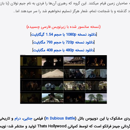
صاحبان زمین قیام میکنند. این گروه که رهبری آن‌ها را فردی به نام جیم نولان (با باز
د گذشته و با شجاعت تمام، شعار هرگز تسلیم نخواهیم شد را سر میدهند اما…
(نسخه سانسور شده با زیرنویس فارسی چسبیده)
[
دانلود نسخه 1080p با حجم 1.54 گیگابایت
]
[
دانلود نسخه 720p با حجم 793 مگابایت
]
[
دانلود نسخه 480p با حجم 408 مگابایت
]
بردی مشکوک یا این دوبیوس باتل (
In Dubious Battle
) فیلمی
جنایی
،
درام
کشور آمریکا به کارگردانی جیمز فرانکو است که توسط کمپانی lywood