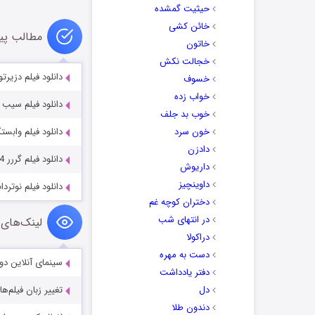
حیثیت گمشده
خائن کشی
مطالب پی
خاتون
خجالت نکش
دانلود فیلم دزیرتو sierto 2015
خسوف
خواب زده
دانلود فیلم سیب ها es 2020
خوب بد جلف
خون سرد
دانلود فیلم وابستگی ity 2025
دادزن
دانلود فیلم گررر Grrr… 2024
داریوش
داوینچیز
دانلود فیلم نوتردام در آتش  2022
دختران کوچه غم
در انتهای شب
لینک‌های 
دراکولا
دست به مهره
سینمای آنلاین دو
دفتر یادداشت
دل
تغییر زبان فیلم‌ها
دندون طلا