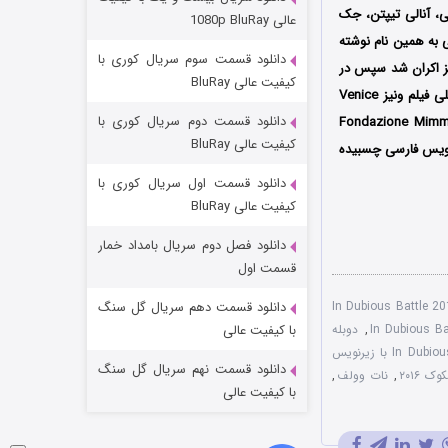
عملیات آپارتمان
لی، آنالی تیپتن، جک
عالی 1080p BluRay
 به همین نام نوشته
۲ (زیرنویس)
قسمت
منتشر شد
دانلود قسمت سوم سریال کوری با
امبر سال ۲۰۱۶ و در جشنواره فیلم ونیز اکران شد سپس در
کیفیت عالی BluRay
۱۷ فوریه ۲۰۱۷ در کشور آمریکا منتشر گردید. فیلم در نبردی مشکوک پس از حضور در جشنواره بین المللی فیلم ونیز Venice
دانلود قسمت دوم سریال کوری با
Fondazione Mimmo 
کیفیت عالی BluRay
یرنویس فارسی چسبیده
دانلود قسمت اول سریال کوری با
کیفیت عالی BluRay
دانلود فصل دوم سریال بامداد خمار
مردگان متحرک: شهر مرده ۳
قسمت اول
۲ (زیرنویس)
قسمت
منتشر شد
ود فیلم In Dubious Battle 2016
دانلود قسمت دهم سریال گل سنگ
,
دوبله
با کیفیت عالی
فیلم In Dubious Battle با زیرنویس
دانلود قسمت نهم سریال گل سنگ
 ۲۰۱۶
,
نات وولف
,
با کیفیت عالی