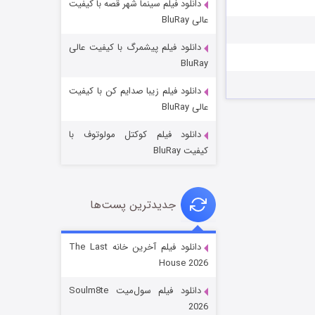
دانلود فیلم سینما شهر قصه با کیفیت
عالی BluRay
دانلود فیلم پیشمرگ با کیفیت عالی
BluRay
دانلود فیلم زیبا صدایم کن با کیفیت
خاندان اژدها فصل ۳
عالی BluRay
۶ (زیرنویس)
قسمت
منتشر شد
دانلود فیلم کوکتل مولوتوف با
کیفیت BluRay
جدیدترین پست‌ها
دانلود فیلم آخرین خانه The Last
House 2026
جادوگری در مغولستان
دانلود فیلم سول‌میت Soulm8te
۱۴ (زیرنویس)
قسمت
منتشر شد
2026