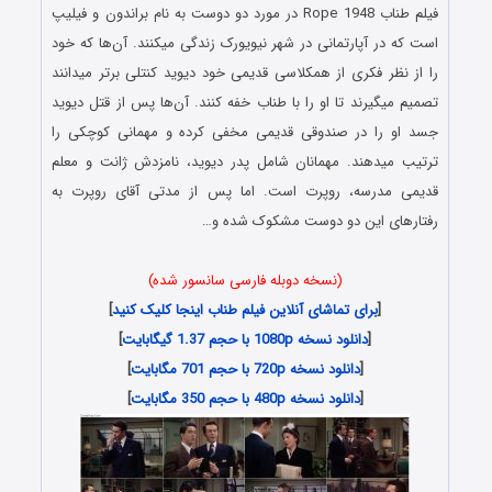
فیلم طناب Rope 1948 در مورد دو دوست به نام براندون و فیلیپ
است که در آپارتمانی در شهر نیویورک زندگی میکنند. آن‌ها که خود
را از نظر فکری از همکلاسی قدیمی خود دیوید کنتلی برتر میدانند
تصمیم میگیرند تا او را با طناب خفه کنند. آن‌ها پس از قتل دیوید
جسد او را در صندوقی قدیمی مخفی کرده و مهمانی کوچکی را
ترتیب میدهند. مهمانان شامل پدر دیوید، نامزدش ژانت و معلم
قدیمی مدرسه، روپرت است. اما پس از مدتی آقای روپرت به
رفتارهای این دو دوست مشکوک شده و…
(نسخه دوبله فارسی سانسور شده)
[
برای تماشای آنلاین فیلم طناب اینجا کلیک کنید
]
[
دانلود نسخه 1080p با حجم 1.37 گیگابایت
]
[
دانلود نسخه 720p با حجم 701 مگابایت
]
[
دانلود نسخه 480p با حجم 350 مگابایت
]