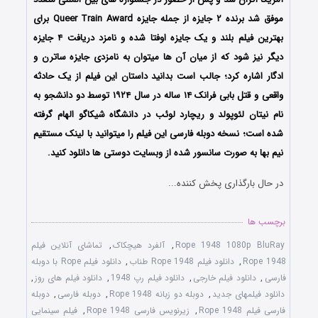
موفق شد برنده ۲ جایزه از جمله جایزه Queer Train Award برای
بهترین فیلم بلند و یک جایزه اوفتا شده و نامزد دریافت
۴ جایزه
دیگر نیز شود که از میان آن ها میتوان به نامزدی جایزه ساترن و
ادگار اشاره کرد؛
جالب است بدانید داستان این فیلم از یک حادثه
واقعی و قتل بابی فرانک ۱۴ ساله در سال ۱۹۲۴ توسط دو دانشجو به
نام نیتان لئوپولد و ریچارد لوئب در دانشگاه شیکاگو الهام گرفته
شده است؛ نسخه دوبله فارسی این فیلم را میتوانید با لینک مستقیم
نیم بها به صورت سانسور شده از وبسایت دوستی ها دانلود کنید.
در حال بارگذاری پخش کننده...
برچسب ها
Rope 1948 1080p BluRay
,
آلفرد هیچکاک
,
تماشای آنلاین فیلم
Rope 1948
,
دانلود فیلم Rope 1948 طناب
,
دانلود فیلم Rope با دوبله
فارسی
,
دانلود فیلم خارجی
,
دانلود فیلم رپ 1948
,
دانلود فیلم های روز
,
دانلود فیلمهای جدید
,
دوبله دو زبانه Rope 1948
,
دوبله فارسی
,
دوبله
فارسی فیلم Rope 1948
,
زیرنویس فارسی Rope 1948
,
فیلم سینمایی