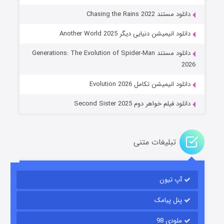
دانلود مستند Chasing the Rains 2022
دانلود انیمیشن دنیایی دیگر Another World 2025
جادوگری در مغولستان
دانلود مستند Generations: The Evolution of Spider-Man
۱۴ (زیرنویس)
قسمت
منتشر شد
2026
دانلود انیمیشن تکامل Evolution 2026
دانلود فیلم خواهر دوم Second Sister 2025
تبلیغات متنی
باب اسفنجی فصل ۱۷
آپ تیون
۶ (زیرنویس)
قسمت
منتشر شد
پنل پیامک
ملودی 98