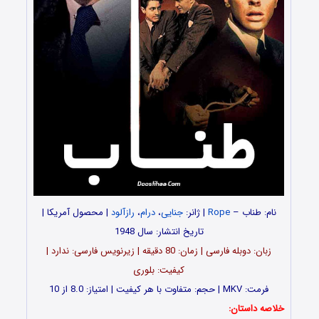
نام: طناب –
Rope
| ژانر:
جنایی
،
درام
،
رازآلود
| محصول آمریکا |
تاریخ انتشار: سال 1948
زبان: دوبله فارسی | زمان: 80 دقیقه | زیرنویس فارسی: ندارد |
کیفیت: بلوری
فرمت: MKV | حجم: متفاوت با هر کیفیت | امتیاز: 8.0 از 10
خلاصه داستان: