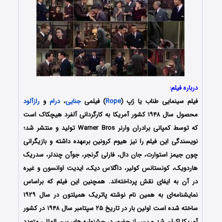
درباره فیلم:
فیلم سینمایی طناب یا رُپ (
Rope
) فیلمی
جنایی
،
درام
و
رازآلود
محصول سال ۱۹۴۸ کشور آمریکا به کارگردانی آلفرد هیچکاک است
که توسط کمپانی برادران وارنر Warner Bros تولید و منتشر شد؛
نویسندگی این فیلم را نیز هیوم کرونین برعهده داشته و بازیگرانی
چون جیمز استوارت، جان دال، فارلی گرنجر، جوآن چندلر، سدریک
هاردویک، کونستانس کولیر، داگلاس دیک، ایدیت اوانسون و غیره
در آن به ایفای نقش پرداخته‌اند. همچنین این فیلم که براساس
نمایشنامه‌ای به همین نام نوشته پاتریک همیلتون در سال ۱۹۲۹
ساخته شده است اولین بار در تاریخ ۲۵ سپتامبر سال ۱۹۴۸ در کشور
آمریکا اکران شد و پس از حضور در جشنواره های بین المللی متعدد