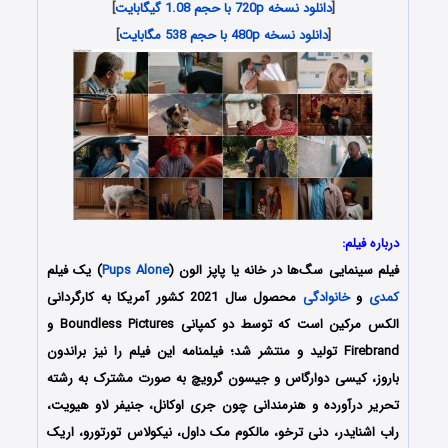
[
دانلود نسخه 720p با حجم 1.08 گیگابایت
]
[
دانلود نسخه 480p با حجم 538 مگابایت
]
درباره فیلم:
فیلم سینمایی سگ‌ها در خانه یا پاپز الون (
Pups Alone
) یک فیلم
کمدی
و
خانوادگی
محصول سال 2021 کشور آمریکا به کارگردانی
الکس مرکین است که توسط دو کمپانی Boundless Pictures و
Firebrand تولید و منتشر شد؛ فیلمنامه این فیلم را نیز براندون
باروز، کیسی دوارگاس و جیسون گرویچ به صورت مشترک به رشته
تحریر درآورده و هنرمندانی چون جری اوکانل، جنیفر لاو هیویت،
راب اشنایدر، دنی ترخو، مالکوم مک داول، نیکولاس تورتورو، اریک