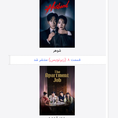
شوهر
۸ (زیرنویس)
قسمت
منتشر شد