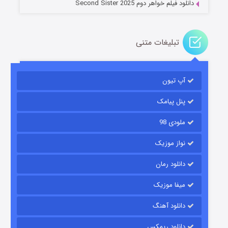
دانلود فیلم خواهر دوم Second Sister 2025
تبلیغات متنی
باب اسفنجی فصل ۱۷
آپ تیون
۶ (زیرنویس)
قسمت
منتشر شد
پنل پیامک
ملودی 98
نواز موزیک
دانلود رمان
میفا موزیک
رویایی برای تو
دانلود آهنگ
۱۵ (دوبله)
قسمت
منتشر شد
دانلود ریمکس