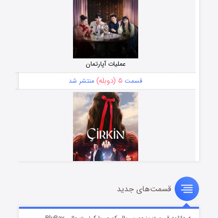
عملیات آپارتمان
۵ (دوبله)
قسمت
منتشر شد
قسمت‌های جدید
سریال زشت
۲ (زیرنویس)
قسمت
منتشر شد