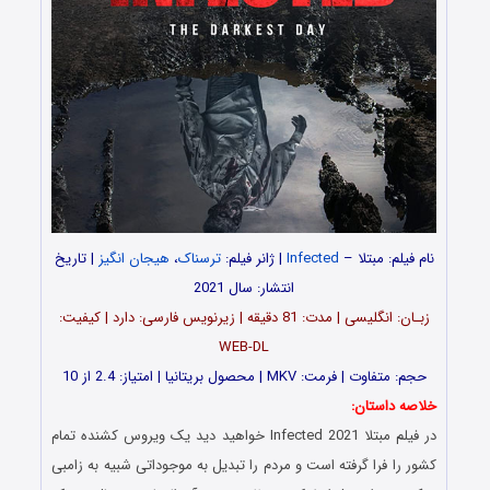
نام فیلم: مبتلا –
Infected
| ژانر فیلم:
ترسناک
،
هیجان انگیز
| تاریخ
انتشار: سال 2021
زبـان: انگلیسی | مدت: 81 دقیقه | زیرنویس فارسی: دارد | کیفیت:
WEB-DL
حجم: متفاوت | فرمت: MKV | محصول بریتانیا | امتیاز: 2.4 از 10
خلاصه داستان:
در فیلم مبتلا Infected 2021 خواهید دید یک ویروس کشنده تمام
کشور را فرا گرفته است و مردم را تبدیل به موجوداتی شبیه به زامبی