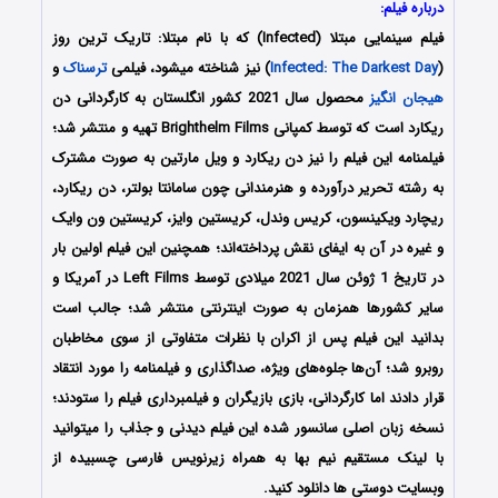
درباره فیلم:
فیلم سینمایی مبتلا (Infected) که با نام مبتلا: تاریک ترین روز
(
Infected: The Darkest Day
) نیز شناخته میشود، فیلمی
ترسناک
و
هیجان انگیز
محصول سال 2021 کشور انگلستان به کارگردانی دن
ریکارد است که توسط کمپانی‌ Brighthelm Films تهیه و منتشر شد؛
فیلمنامه این فیلم را نیز دن ریکارد و ویل مارتین به صورت مشترک
به رشته تحریر درآورده و هنرمندانی چون سامانتا بولتر، دن ریکارد،
ریچارد ویکینسون، کریس وندل، کریستین وایز، کریستین ون وایک
و غیره در آن به ایفای نقش پرداخته‌اند؛ همچنین این فیلم اولین بار
در تاریخ 1 ژوئن سال 2021 میلادی توسط Left Films در آمریکا و
سایر کشورها همزمان به صورت اینترنتی منتشر شد؛ جالب است
بدانید این فیلم پس از اکران با نظرات متفاوتی از سوی مخاطبان
روبرو شد؛ آن‌ها جلوه‌های ویژه، صداگذاری و فیلمنامه را مورد انتقاد
قرار دادند اما کارگردانی، بازی بازیگران و فیلمبرداری فیلم را ستودند؛
نسخه زبان اصلی سانسور شده این فیلم دیدنی و جذاب را میتوانید
با لینک مستقیم نیم بها به همراه زیرنویس فارسی چسبیده از
وبسایت دوستی ها دانلود کنید.