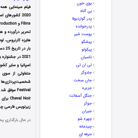
بوی خون
فیلم سینمایی همه ماه ها (All the Moons
بی گناه
پدر گواردیولا
پدرخوانده
تحریر درآورده و هنر
پوست شیر
هایزه کارنروس، اود
پیشگو
پیکولو
تاسیان
تی ان تی
اسپانیا و سایر کشو
جادوگر
متفاوتی از سوی من
جان سخت
جزیره
جنگل آسفالت
al Noir
جوکر
زیرنویس فارسی چسب
جیران
چهره شو
در حال بارگذاری پخ
چیدمانه
حرفه ای