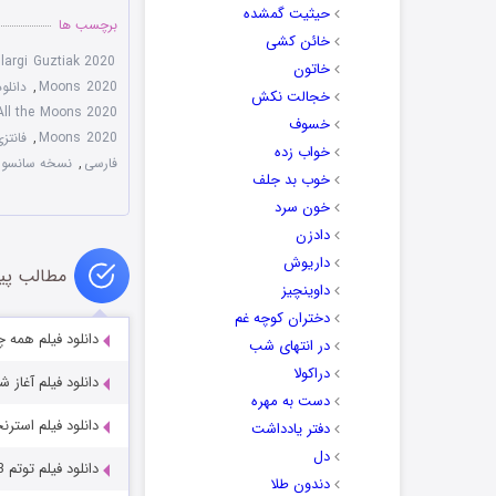
حیثیت گمشده
برچسب ها
خائن کشی
Ilargi Guztiak 2020
خاتون
Moons 2020
,
دانلود فیلم ns 2020
خجالت نکش
All the Moons 2020
خسوف
Moons 2020
,
فانتز
خواب زده
فارسی
,
نسخه سانسور شده ns 2020
خوب بد جلف
خون سرد
دادزن
داریوش
مطالب پی
داوینچیز
دختران کوچه غم
دانلود فیلم همه چیز برای مادر
در انتهای شب
دراکولا
دانلود فیلم آغاز شده itiated 2023
دست به مهره
دانلود فیلم استرنجس ess 2022
دفتر یادداشت
دل
دانلود فیلم توتم Totem 2023
دندون طلا