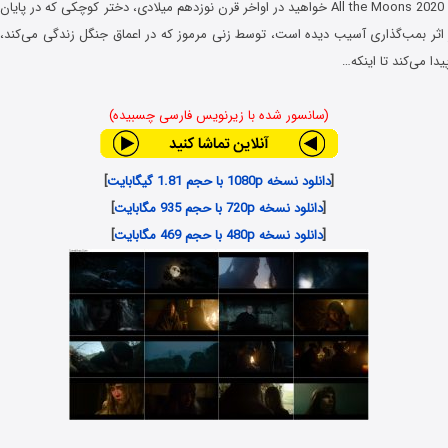
در فیلم همه ماه ها All the Moons 2020 خواهید در اواخر قرن نوزدهم میلادی، دختر کوچکی 
ر اثر بمب‌گذاری آسیب دیده است، توسط زنی مرموز که در اعماق جنگل زندگی می‌کند، ن
ا می‌کند تا اینکه…
(سانسور شده با زیرنویس فارسی چسبیده)
[
دانلود نسخه 1080p با حجم 1.81 گیگابایت
]
[
دانلود نسخه 720p با حجم 935 مگابایت
]
[
دانلود نسخه 480p با حجم 469 مگابایت
]