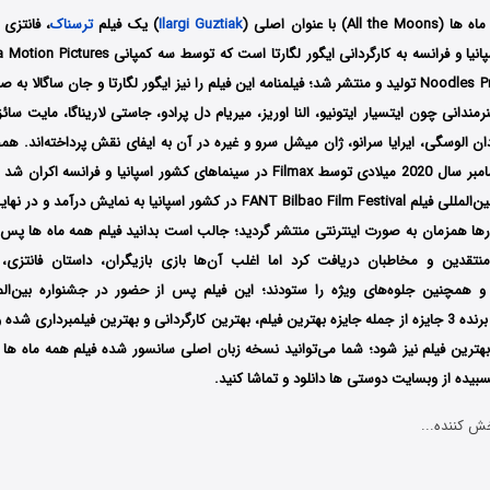
) با عنوان اصلی (
Ilargi Guztiak
) یک فیلم
ترسناک
، فانتزی
Films و Noodles Production تولید و منتشر شد؛ فیلمنامه این فیلم را نیز ایگور لگارتا و جان ساگ
مندانی چون ایتسیار ایتونیو، النا اوریز، میریام دل پرادو، جاستی لاریناگا، مایت سائز 
ان الوسگی، ایرایا سرانو، ژان میشل سرو و غیره در آن به ایفای نقش پرداخته‌اند. هم
2021 در جشنواره بین‌المللی فیلم FANT Bilbao Film Festival در کشور اسپانیا به نم
رها همزمان به صورت اینترنتی منتشر گردید؛ جالب است بدانید فیلم همه ماه ها پس ا
تقدین و مخاطبان دریافت کرد اما اغلب آن‌ها بازی بازیگران، داستان فانتزی، فی
Festival موفق شد برنده 3 جایزه از جمله جایزه بهترین فیلم، بهترین کارگردانی و بهترین فیلمبرداری
Chev برای بهترین فیلم نیز شود؛ شما می‌توانید نسخه زبان اصلی سانسور شده فیلم همه ماه ها
یده از وبسایت دوستی ها دانلود و تماشا کنید.
ش کننده...