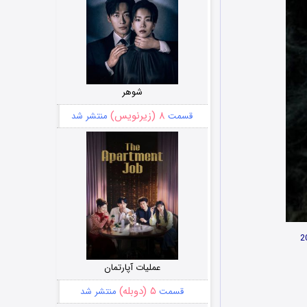
شوهر
۸ (زیرنویس)
قسمت
منتشر شد
عملیات آپارتمان
۵ (دوبله)
قسمت
منتشر شد