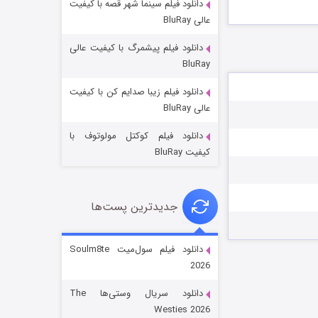
دانلود فیلم سینما شهر قصه با کیفیت
عالی BluRay
دانلود فیلم پیشمرگ با کیفیت عالی
BluRay
دانلود فیلم زیبا صدایم کن با کیفیت
جادوگری در مغولستان
عالی BluRay
۱۴ (زیرنویس)
قسمت
منتشر شد
دانلود فیلم کوکتل مولوتوف با
کیفیت BluRay
جدیدترین پست‌ها
دانلود فیلم سول‌میت Soulm8te
2026
باب اسفنجی فصل ۱۷
دانلود سریال وستی‌ها The
۶ (زیرنویس)
قسمت
منتشر شد
Westies 2026