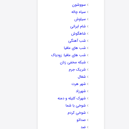
سووشون
سیاه چاله
سیاوش
شام ایرانی
شاهگوش
شب آهنگی
شب های مافیا
شب های مافیا: زودیاک
شبکه مخفی زنان
شریک جرم
شغال
شهر هرت
شهرزاد
شهرک کلیله و دمنه
شوخی با شما
شوخی کردم
صداتو
ضد