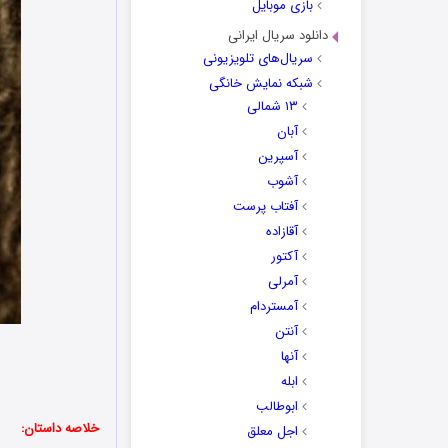
بازی موبایل
دانلود سریال ایرانی
سریال‌های تلویزیونی
شبکه نمایش خانگی
۱۳ شمالی
آبان
آسپرین
آشوب
آفتاب پرست
آقازاده
آکتور
آمرلی
آمستردام
آنتن
آنها
ابله
ابوطالب
خلاصه داستان:
اجل معلق