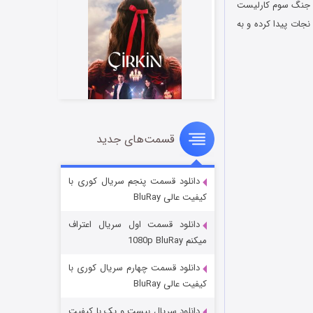
که در پایان جنگ سوم کارلیست
جات پیدا کرده و به
قسمت‌های جدید
سریال زشت
۲ (زیرنویس)
قسمت
منتشر شد
دانلود قسمت پنجم سریال کوری با
کیفیت عالی BluRay
دانلود قسمت اول سریال اعتراف
میکنم 1080p BluRay
دانلود قسمت چهارم سریال کوری با
کیفیت عالی BluRay
دانلود سریال بیست و یک با کیفیت