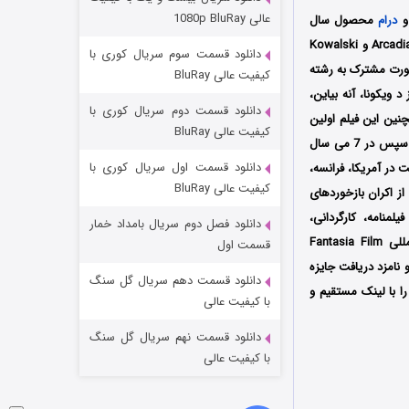
مردگان متحرک: شهر مرده ۳
عالی 1080p BluRay
 و
درام
محصول سال
۲ (زیرنویس)
قسمت
منتشر شد
2020 کشورهای اسپانیا و فرانسه به کارگردانی ایگور لگارتا است که توسط سه کمپانی Arcadia Motion Pictures و Kowalski
دانلود قسمت سوم سریال کوری با
الا به صورت مشترک به رشته
کیفیت عالی BluRay
د ویکونا، آنه بیاین،
دانلود قسمت دوم سریال کوری با
چنین این فیلم اولین
کیفیت عالی BluRay
بار در تاریخ 25 دسامبر سال 2020 میلادی توسط Filmax در سینماهای کشور اسپانیا و فرانسه اکران شد سپس در 7 می سال
دانلود قسمت اول سریال کوری با
ایش درآمد و در نهایت در آمریکا، فرانسه،
کیفیت عالی BluRay
ز اکران بازخوردهای
لمنامه، کارگردانی،
دانلود فصل دوم سریال بامداد خمار
شکست استوارت در نجات جهان
شخصیت‌پردازی‌ها و همچنین جلوه‌های ویژه را ستودند؛ این فیلم پس از حضور در جشنواره‌‌‌ بین‌المللی Fantasia Film
قسمت اول
 شده و نامزد دریافت جایزه
۷ (زیرنویس)
قسمت
منتشر شد
دانلود قسمت دهم سریال گل سنگ
 را با لینک مستقیم و
با کیفیت عالی
دانلود قسمت نهم سریال گل سنگ
با کیفیت عالی