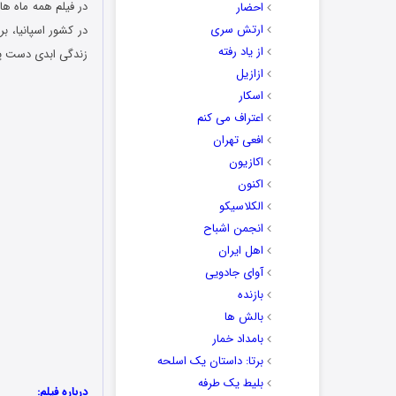
احضار
ارتش سری
در کشور اسپانیا، ب
از یاد رفته
زندگی ابدی دست پید
ازازیل
اسکار
اعتراف می کنم
افعی تهران
اکازیون
اکنون
الکلاسیکو
انجمن اشباح
اهل ایران
آوای جادویی
بازنده
بالش ها
بامداد خمار
برتا: داستان یک اسلحه
بلیط یک‌‌ طرفه
درباره فیلم: