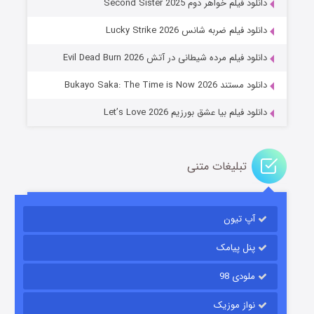
دانلود فیلم خواهر دوم Second Sister 2025
جادوگری در مغولستان
دانلود فیلم ضربه شانس Lucky Strike 2026
۱۴ (زیرنویس)
قسمت
منتشر شد
دانلود فیلم مرده شیطانی در آتش Evil Dead Burn 2026
دانلود مستند Bukayo Saka: The Time is Now 2026
دانلود فیلم بیا عشق بورزیم Let’s Love 2026
تبلیغات متنی
باب اسفنجی فصل ۱۷
آپ تیون
۶ (زیرنویس)
قسمت
منتشر شد
پنل پیامک
ملودی 98
نواز موزیک