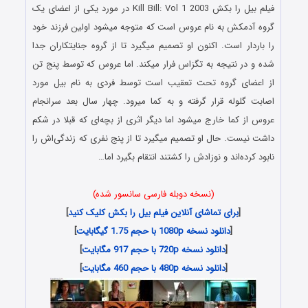
فیلم بیل را بکش Kill Bill: Vol 1 2003 در مورد یکی از اعضای یک
گروه آدمکش به نام عروس است که متوجه میشود اولین فرزند خود
را باردار است. اکنون او تصمیم میگیرد تا از گروه جنایتکاران جدا
شده و در نتیجه به تگزاس فرار میکند. اما عروس که توسط پنج تن
از اعضای گروه تحت تعقیب است توسط فردی به نام بیل مورد
اصابت گلوله قرار گرفته و به کما میرود. چهار سال بعد سرانجام
عروس از کما خارج میشود اما دیگر اثری از بچه‌ای که قبلا در شکم
داشت نیست. حال او تصمیم میگیرد تا از پنج نفری که زندگی‌اش را
نابود کرده‌اند و نوزادش را کشتند انتقام بگیرد اما…
(نسخه دوبله فارسی سانسور شده)
[
برای تماشای آنلاین فیلم بیل را بکش کلیک کنید
]
[
دانلود نسخه 1080p با حجم 1.75 گیگابایت
]
[
دانلود نسخه 720p با حجم 917 مگابایت
]
[
دانلود نسخه 480p با حجم 460 مگابایت
]