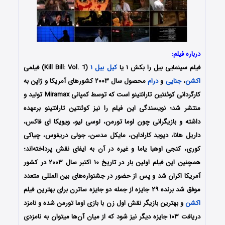
درباره فیلم:
فیلم سینمایی بیل را بکش ۱ یا
کیل بیل ۱
(Kill Bill: Vol. 1) فیلمی
اکشن
،
جنایی
و
درام
محصول سال ۲۰۰۳ کشورهای آمریکا و ژاپن به
کارگردانی کوئنتین تارانتینو است که توسط کمپانی Miramax تولید و
منتشر شد؛ نویسندگی این فیلم را نیز کوئنتین تارانتینو برعهده
داشته و بازیگرانی چون اوما تورمن، لوسی لیو، ویویکا ای فاکس،
داریل هانا، دیوید کاراداین، مایکل مدسن، جولی دریفوس، چیاکی
کوری، کنجی اوهبا یاما و غیره در آن به ایفای نقش پرداخته‌اند؛
همچنین این فیلم اولین بار در تاریخ ۱۰ اکتبر سال ۲۰۰۳ در کشور
آمریکا اکران شد و پس از حضور در جشنواره‌های بین المللی متعدد
موفق شد برنده ۲۹ جایزه از جمله دو جایزه ساترن برای بهترین فیلم
اکشن
و بهترین بازیگر نقش اول زن با بازی اوما تورمن شده و نامزد
دریافت ۱۰۳ جایزه دیگر نیز شود که از میان آن‌ها میتوان به نامزدی