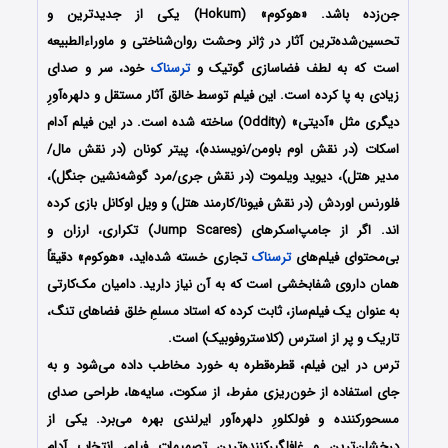
جن‌زده باشد. «هوکوم» (Hokum) یکی از جدیدترین و
تحسین‌شده‌ترین آثار در ژانر وحشت روان‌شناختی و ماوراءالطبیعه
است که به لطف فضاسازی گوتیک و
ترسناک
خود، سر و صدای
زیادی به پا کرده است. این فیلم توسط خالق آثار مستقل و دلهره‌آورِ
دیگری مثل «آدیتی» (Oddity) ساخته شده است. در این فیلم آدام
اسکات (در نقش اوم باومن/نویسنده)، پیتر کونان (در نقش مال/
مدیر هتل)، دیوید ویلموت (در نقش جری/مرد گوشه‌نشین جنگل)،
فلورنس اوردش (در نقش فیونا/کارمند هتل) و ویل اوکانل بازی کرده
اند. اگر از جامپ‌اسکرهای (Jump Scares) تکراری، ارزان و
بی‌محتوای فیلم‌های
ترسناک
تجاری خسته شده‌اید، «هوکوم» دقیقاً
همان داروی شفابخشی است که به آن نیاز دارید. دامیان مک‌کارتی
به عنوان یک فیلم‌ساز، ثابت کرده که استاد مسلمِ خلق فضاهای تنگ،
تاریک و پر از استرس (کلاستروفوبیک) است.
ترس در این فیلم، قطره‌قطره به خورد مخاطب داده می‌شود و به
جای استفاده از خون‌ریزی مفرط، از سکوت، سایه‌ها، طراحی صدای
مسحورکننده و فولکلورِ دلهره‌آور ایرلندی بهره می‌برد. یکی از
درخشان‌ترین و غافلگیرکننده‌ترین تصمیمات فیلم، انتخاب آدام