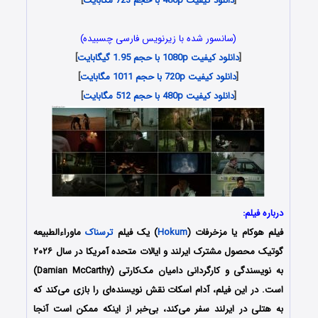
[
دانلود کیفیت 480p با حجم 723 مگابایت
]
(سانسور شده با زیرنویس فارسی چسبیده)
[
دانلود کیفیت 1080p با حجم 1.95 گیگابایت
]
[
دانلود کیفیت 720p با حجم 1011 مگابایت
]
[
دانلود کیفیت 480p با حجم 512 مگابایت
]
درباره فیلم:
فیلم هوکام یا مزخرفات (
Hokum
) یک فیلم
ترسناک
ماوراءالطبیعه
گوتیک محصول مشترک ایرلند و ایالات متحده آمریکا در سال ۲۰۲۶
به نویسندگی و کارگردانی دامیان مک‌کارتی (Damian McCarthy)
است. در این فیلم، آدام اسکات نقش نویسنده‌ای را بازی می‌کند که
به هتلی در ایرلند سفر می‌کند، بی‌خبر از اینکه ممکن است آنجا