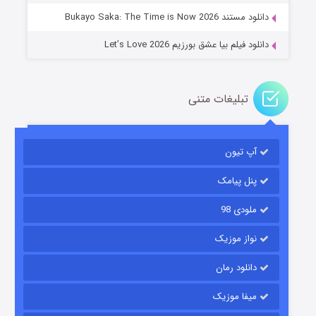
دانلود مستند Bukayo Saka: The Time is Now 2026
دانلود فیلم بیا عشق بورزیم Let’s Love 2026
تبلیغات متنی
باب اسفنجی فصل ۱۷
آپ تیون
۶ (زیرنویس)
قسمت
منتشر شد
پنل پیامک
ملودی 98
نواز موزیک
دانلود رمان
میفا موزیک