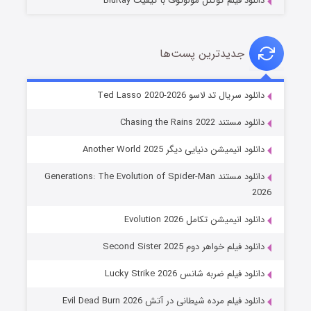
دانلود فیلم کوکتل مولوتوف با کیفیت BluRay
جدیدترین پست‌ها
خاندان اژدها فصل ۳
دانلود سریال تد لاسو Ted Lasso 2020-2026
۶ (زیرنویس)
قسمت
منتشر شد
دانلود مستند Chasing the Rains 2022
دانلود انیمیشن دنیایی دیگر Another World 2025
دانلود مستند Generations: The Evolution of Spider-Man
2026
دانلود انیمیشن تکامل Evolution 2026
دانلود فیلم خواهر دوم Second Sister 2025
جادوگری در مغولستان
دانلود فیلم ضربه شانس Lucky Strike 2026
۱۴ (زیرنویس)
قسمت
منتشر شد
دانلود فیلم مرده شیطانی در آتش Evil Dead Burn 2026