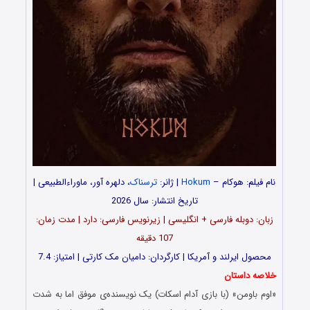
نام فیلم: هوکام –
Hokum
| ژانر:
ترسناک
، دلهره آور، ماوراءالطبیعی |
تاریخ انتشار: سال 2026
زبان: دوبله فارسی + انگلیسی | زیرنویس فارسی: دارد | مدت زمان:
107 دقیقه
محصول ایرلند و آمریکا | کارگردان: دامیان مک کارتی | امتیاز: 7.4
خلاصه داستان
«اوم باومن» (با بازی آدام اسکات) یک نویسنده‌ی موفق اما به شدت