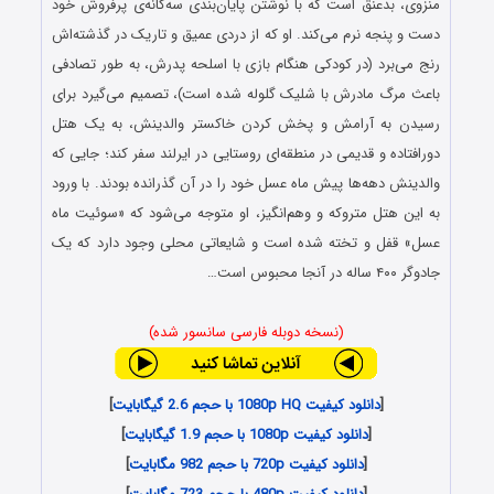
منزوی، بدعنق است که با نوشتن پایان‌بندی سه‌گانه‌ی پرفروش خود
دست و پنجه نرم می‌کند. او که از دردی عمیق و تاریک در گذشته‌اش
رنج می‌برد (در کودکی هنگام بازی با اسلحه پدرش، به طور تصادفی
باعث مرگ مادرش با شلیک گلوله شده است)، تصمیم می‌گیرد برای
رسیدن به آرامش و پخش کردن خاکستر والدینش، به یک هتل
دورافتاده و قدیمی در منطقه‌ای روستایی در ایرلند سفر کند؛ جایی که
والدینش دهه‌ها پیش ماه عسل خود را در آن گذرانده بودند. با ورود
به این هتل متروکه و وهم‌انگیز، او متوجه می‌شود که «سوئیت ماه
عسل» قفل و تخته شده است و شایعاتی محلی وجود دارد که یک
جادوگر ۴۰۰ ساله در آنجا محبوس است…
(نسخه دوبله فارسی سانسور شده)
[
دانلود کیفیت 1080p HQ با حجم 2.6 گیگابایت
]
[
دانلود کیفیت 1080p با حجم 1.9 گیگابایت
]
[
دانلود کیفیت 720p با حجم 982 مگابایت
]