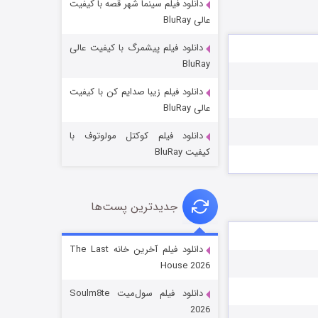
دانلود فیلم سینما شهر قصه با کیفیت
عالی BluRay
دانلود فیلم پیشمرگ با کیفیت عالی
BluRay
دانلود فیلم زیبا صدایم کن با کیفیت
جادوگری در مغولستان
عالی BluRay
14 (زیرنویس)
قسمت
منتشر شد
دانلود فیلم کوکتل مولوتوف با
کیفیت BluRay
جدیدترین پست‌ها
دانلود فیلم آخرین خانه The Last
House 2026
باب اسفنجی فصل ۱۷
دانلود فیلم سول‌میت Soulm8te
6 (زیرنویس)
قسمت
منتشر شد
2026