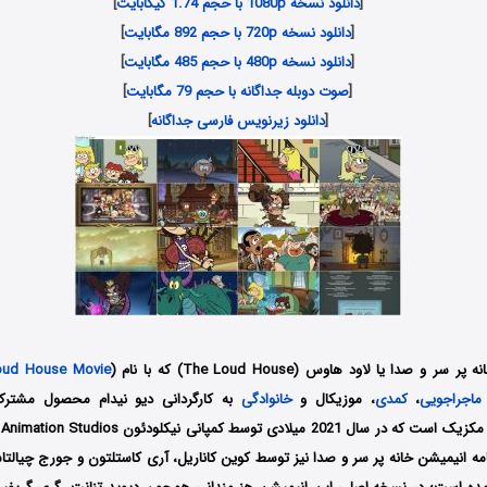
[
دانلود نسخه 1080p با حجم 1.74 گیگابایت
]
[
دانلود نسخه 720p با حجم 892 مگابایت
]
[
دانلود نسخه 480p با حجم 485 مگابایت
]
[
صوت دوبله جداگانه با حجم 79 مگابایت
]
[
دانلود زیرنویس فارسی جداگانه
]
 صدا یا لاود هاوس (The Loud House) که با نام (
oud House Movie
ماجراجویی
،
کمدی
، موزیکال و
خانوادگی
به کارگردانی دیو نیدام محصول مشترک 
امه انیمیشن خانه پر سر و صدا نیز توسط کوین کاناریل، آری کاستلتون و جورج چیا