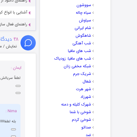
راهنمای دانلود ا
سووشون
آشنایی با انواع ک
سیاه چاله
سیاوش
راهنمای فعال سازی کیفیت R
شام ایرانی
شاهگوش
۴۸
دیدگاه
شب آهنگی
نمایش / م
شب های مافیا
شب های مافیا: زودیاک
شبکه مخفی زنان
ایمان :
شریک جرم
لطفاً سریالش ر
شغال
شهر هرت
شهرزاد
شهرک کلیله و دمنه
Nima :
شوخی با شما
شوخی کردم
بله لطفاااااا
صداتو
ضد