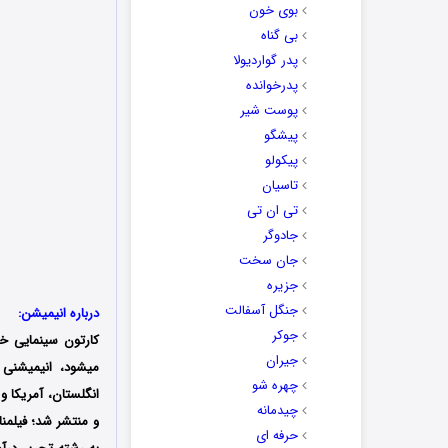
بوی خون
بی گناه
پدر گواردیولا
پدرخوانده
پوست شیر
پیشگو
پیکولو
تاسیان
تی ان تی
جادوگر
جان سخت
جزیره
جنگل آسفالت
درباره انیمیشن:
جوکر
کارتون سینمایی خانه پر سر و
جیران
میشود، انیمیشنی
چهره شو
چیدمانه
و منتشر شد؛ فیلمن
حرفه ای