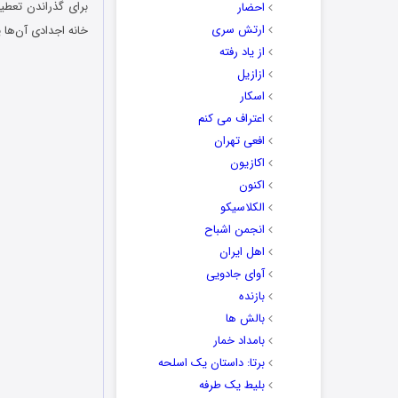
برای گذراندن تعطیل
احضار
ارتش سری
خانه اجدادی آن‌ها 
از یاد رفته
ازازیل
اسکار
اعتراف می کنم
افعی تهران
اکازیون
اکنون
الکلاسیکو
انجمن اشباح
اهل ایران
آوای جادویی
بازنده
بالش ها
بامداد خمار
برتا: داستان یک اسلحه
بلیط یک‌‌ طرفه