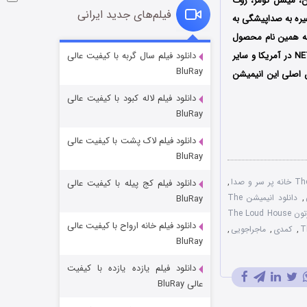
ن، میشل گومز، روت
فیلم‌های جدید ایرانی
 غیره به صداپیشگی به
به همین نام محصول
شوگر فصل ۲
سال 2016، ساخته شده است، اولین بار در تاریخ 20 آگوست سال 2021 میلادی توسط نتفلیکس NETFLIX در آمریکا و سایر
دانلود فیلم سال گربه با کیفیت عالی
BluRay
7 (زیرنویس)
ن اصلی این انیمیشن
قسمت
منتشر شد
دانلود فیلم لاله کبود با کیفیت عالی
BluRay
دانلود فیلم لاک پشت با کیفیت عالی
BluRay
,
دانلود فیلم کج‌ پیله با کیفیت عالی
,
دانلود انیمیشن The
BluRay
دوبله دو زبانه کارتون The Loud House
دانلود فیلم خانه ارواح با کیفیت عالی
خاندان اژدها فصل ۳
,
کمدی
,
ماجراجویی
,
BluRay
6 (زیرنویس)
قسمت
منتشر شد
دانلود فیلم یازده یازده با کیفیت
عالی BluRay