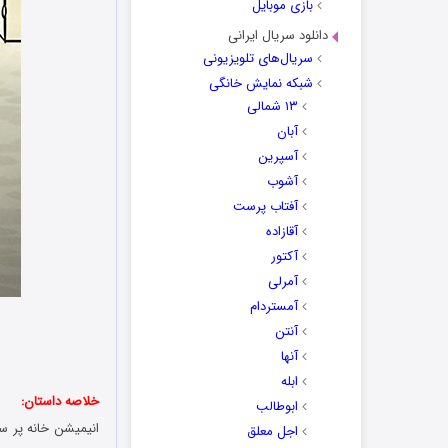
بازی موبایل
دانلود سریال ایرانی
سریال‌های تلویزیونی
شبکه نمایش خانگی
۱۳ شمالی
آبان
آسپرین
آشوب
آفتاب پرست
آقازاده
آکتور
آمرلی
آمستردام
ن
آنتن
آنها
ابله
خلاصه داستان:
ابوطالب
اجل معلق