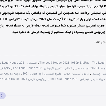
آمده است؛ در نسخه اصلی این انیمیشن هنرمندانی همچون دیوید تنانت، گری گریفی
کا فوترمن، لیلیانا مومی، لارا جیل میلر، کارلوس پنا وگا، برایان استپانک، کاترین تابر و
لی انیمیشن پرداخته اند؛ همچنین این انیمیشن که براساس یک مجموعه تلویزیونی 
صورت اینترنتی منتشر میشود؛ شما میتوانید نسخه دوبله فارسی به همراه نسخه زبا
ا زیرنویس فارسی چسبیده و لینک مستقیم از وبسایت دوستی ها دانلود کنید.
ش کننده...
The Loud 
,
The Loud House 2021 1080p BluRay
,
انیمیشن The Loud House 2021 خانه پر سر و صدا
دوبله فارسی
,
تماشای آنلاین انیمیشن The Loud House 2021
,
خانوادگی
,
دانلود انیمیشن جدید
,
دانلود انیمیشن لاود هاوس 2021
,
دوبله فارسی انیمیشن The Loud House 2021
,
زیرنویس فارسی The Loud House 2021