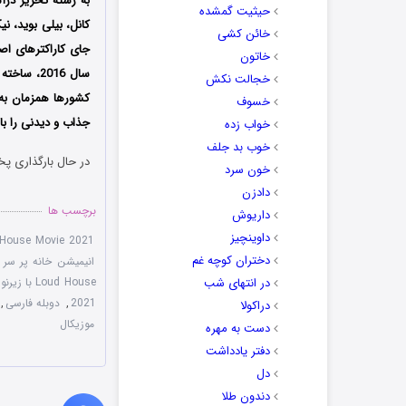
به رشته تحریر در
حیثیت گمشده
کانل، بیلی بوید، نی
خائن کشی
جای کاراکترهای اص
خاتون
خجالت نکش
کشورها همزمان به 
خسوف
جذاب و دیدنی را ب
خواب زده
خوب بد جلف
در حال بارگذاری پخ
خون سرد
دادزن
برچسب ها
داریوش
داوینچیز
House Movie 2021
دختران کوچه غم
انیمیشن خانه پر سر و صدا 2021 
در انتهای شب
Loud House با زیرنویس چسبیده
2021
,
دوبله فارسی
,
دراکولا
موزیکال
دست به مهره
دفتر یادداشت
دل
دندون طلا