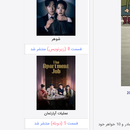
شوهر
8 (زیرنویس)
قسمت
منتشر شد
عملیات آپارتمان
5 (دوبله)
قسمت
منتشر شد
انیمیشن خانه پر سر و صدا The Loud House در مورد پسری به نام لینکلن لاود است که همراه با پدر، مادر و 10 خواهر خود