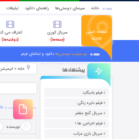
خانه
سینمای دوستی‌ها
راهنمای دانلود
تبلیغات
صفحه اصلی
سریال کوری
اعتراف می کن
HOME
(جمعه‌ها)
(دوشنبه‌ها)
وب‌سایت دوستی‌ها
دانلود و تماشای فیلم
پیشنهادها
خانه
انیمیشن 
»
فیلم بادیگارد
فیلم دایره زنگی
دان
سریال گنج مظفر
فیلم اخراجی ها ۱
نویسنده
سریال بازی مرکب