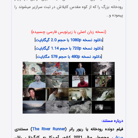
رودخانه بزرگ را که از کوه مقدس کایلاش در تبت سرازیر میشوند را
پیموده و…
(نسخه زبان اصلی با زیرنویس فارسی چسبیده)
[
دانلود نسخه 1080p با حجم 2.0 گیگابایت
]
[
دانلود نسخه 720p با حجم 1.14 گیگابایت
]
[
دانلود نسخه 480p با حجم 578 مگابایت
]
درباره مستند:
فیلم دونده رودخانه یا ریور رانر (
The River Runner
) مستندی
ورزشی
محصول سال 2021 کشور آمریکا به کارگردانی راش