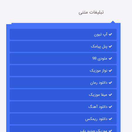
تبلیغات متنی
باب اسفنجی فصل ۱۷
آپ تیون
6 (زیرنویس)
قسمت
منتشر شد
پنل پیامک
ملودی 98
نواز موزیک
دانلود رمان
میفا موزیک
رویایی برای تو
دانلود آهنگ
15 (دوبله)
قسمت
منتشر شد
دانلود ریمکس
موزیک جدید پاپ