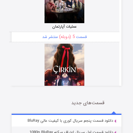
عملیات آپارتمان
5 (دوبله)
قسمت
منتشر شد
قسمت‌های جدید
سریال زشت
2 (زیرنویس)
قسمت
منتشر شد
دانلود قسمت پنجم سریال کوری با کیفیت عالی BluRay
دانلود قسمت اول سریال اعتراف میکنم 1080p BluRay