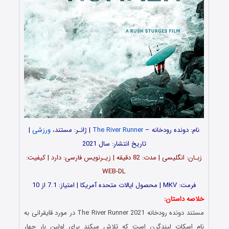
نام: دونده رودخانه –
The River Runner
| ژانـر: مستند،
ورزشی
|
تاریخ انتشار: سال 2021
زبـان: انگلیسی | مدت: 82 دقیقه | زیـرنویس فارسی: دارد | کیفیت:
WEB-DL
فرمت: MKV | محصول ایالات متحده آمریکا | امتیاز: 7.1 از 10
خلاصه داستان:
مستند دونده رودخانه The River Runner 2021 در مورد قایقرانی به
نام اسکات لیندگرن است که تلاش میکند برای اولین بار چهار