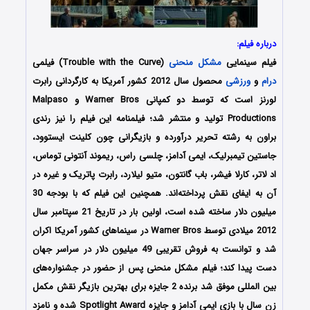
درباره فیلم:
فیلم سینمایی
مشکل منحنی
(Trouble with the Curve) فیلمی
درام
و
ورزشی
محصول سال 2012 کشور آمریکا به کارگردانی رابرت
لورنز است که توسط دو کمپانی Warner Bros و Malpaso
Productions تولید و منتشر شد؛ فیلمنامه این فیلم را نیز رندی
براون به رشته تحریر درآورده و بازیگرانی چون کلینت ایستوود،
جاستین تیمبرلیک، ایمی آدامز، چلسی راس، ریموند آنتونی توماس،
اد لاتر، کارلا فیشر، باب گانتون، متیو لیلارد، رابرت پاتریک و غیره در
آن به ایفای نقش پرداخته‌اند. همچنین این فیلم که با بودجه 30
میلیون دلار ساخته شده است، اولین بار در تاریخ 21 سپتامبر سال
2012 میلادی توسط Warner Bros در سینماهای کشور آمریکا اکران
شد و توانست به فروش تقریبی 49 میلیون دلار در سراسر جهان
دست پیدا کند؛ فیلم مشکل منحنی پس از حضور در جشنواره‌های
بین المللی موفق شد برنده 2 جایزه برای بهترین بازیگر نقش مکمل
زن سال با بازی ایمی آدامز و جایزه
Spotlight Award
شده و نامزد