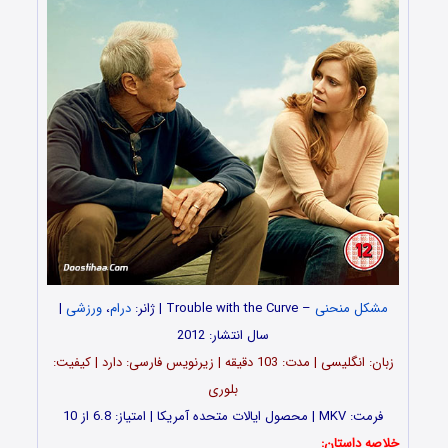
مشکل منحنی
– Trouble with the Curve | ژانر:
درام
،
ورزشی
|
سال انتشار: 2012
زبان: انگلیسی | مدت: 103 دقیقه | زیرنویس فارسی: دارد | کیفیت:
بلوری
فرمت: MKV | محصول ایالات متحده آمریکا | امتیاز: 6.8 از 10
خلاصه داستان: