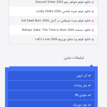
دانلود فیلم خواهر دوم Second Sister 2025
جادوگری در مغولستان
دانلود فیلم ضربه شانس Lucky Strike 2026
14 (زیرنویس)
قسمت
منتشر شد
دانلود فیلم مرده شیطانی در آتش Evil Dead Burn 2026
دانلود مستند Bukayo Saka: The Time is Now 2026
دانلود فیلم بیا عشق بورزیم Let’s Love 2026
تبلیغات متنی
باب اسفنجی فصل ۱۷
آپ تیون
6 (زیرنویس)
قسمت
منتشر شد
پنل پیامک
ملودی 98
نواز موزیک