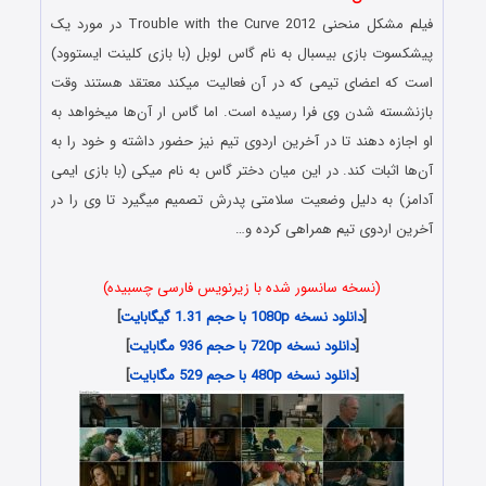
فیلم مشکل منحنی Trouble with the Curve 2012 در مورد یک
پیشکسوت بازی بیسبال به نام گاس لوبل (با بازی کلینت ایستوود)
است که اعضای تیمی که در آن فعالیت میکند معتقد هستند وقت
بازنشسته شدن وی فرا رسیده است. اما گاس ار آن‌ها میخواهد به
او اجازه دهند تا در آخرین اردوی تیم نیز حضور داشته و خود را به
آن‌ها اثبات کند. در این میان دختر گاس به نام میکی (با بازی ایمی
آدامز) به دلیل وضعیت سلامتی پدرش تصمیم میگیرد تا وی را در
آخرین اردوی تیم همراهی کرده و…
(نسخه سانسور شده با زیرنویس فارسی چسبیده)
[
دانلود نسخه 1080p با حجم 1.31 گیگابایت
]
[
دانلود نسخه 720p با حجم 936 مگابایت
]
[
دانلود نسخه 480p با حجم 529 مگابایت
]