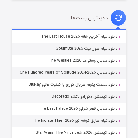
جدیدترین پست‌ها
خاندان اژدها فصل ۳
دانلود فیلم آخرین خانه The Last House 2026
۶ (زیرنویس)
قسمت
منتشر شد
دانلود فیلم سول‌میت Soulm8te 2026
دانلود سریال وستی‌ها The Westies 2026
دانلود سریال One Hundred Years of Solitude 2024-2026
دانلود قسمت پنجم سریال کوری با کیفیت عالی BluRay
دانلود انیمیشن دکورادو Decorado 2025
دانلود سریال قصر شرقی The East Palace 2026
جادوگری در مغولستان
دانلود فیلم سارق گوشه گیر The Isolate Thief 2026
۱۴ (زیرنویس)
قسمت
منتشر شد
دانلود انیمیشن Star Wars: The Ninth Jedi 2026