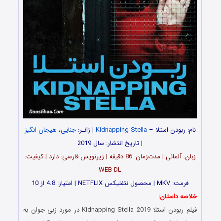
نام: ربودن استلا –
Kidnapping Stella
| ژانـر:
جنایی
،
هیجان انگیز
| تاریخ انتشار: سال 2019
زبان: آلمانی | مدت‌زمان: 86 دقیقه | زیرنویس فارسی: دارد | کیفیت:
WEB-DL
فرمت: MKV | محصول نتفلیکس NETFLIX | امتیاز: 4.8 از 10
خلاصه داستان:
فیلم ربودن استلا Kidnapping Stella 2019 در مورد زنی جوان به