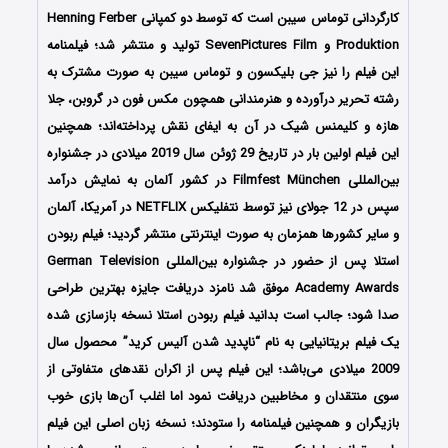
کارگردانی توماس سیبن است که توسط دو کمپانی Henning Ferber
Produktion و SevenPictures Film تولید و منتشر شد؛ فیلمنامه
این فیلم را نیز جی بلیکسون و توماس سیبن به صورت مشترک به
رشته تحریر درآورده و هنرمندانی همچون مکس فون در گروبن، جلا
هازه و کلیمنس شیک در آن به ایفای نقش پرداخته‌اند؛ همچنین
این فیلم
اولین
بار در تاریخ 29 ژوئن سال 2019 میلادی در جشنواره
بین‌المللی Filmfest München در کشور آلمان به نمایش درآمد
سپس در 12 جولای نیز توسط نتفلیکس NETFLIX در آمریکا، آلمان
و سایر کشورها همزمان به صورت اینترنتی منتشر گردید؛ فیلم ربودن
استلا پس از حضور در جشنواره‌‌ بین‌المللی German Television
Academy Awards موفق شد
نامزد دریافت جایزه بهترین طراحی
صدا شود
؛ جالب است بدانید فیلم ربودن استلا نسخه بازسازی شده
یک فیلم بریتانیایی به نام “ناپدید شدن آلیس کرید” محصول سال
2009 میلادی می‌باشد؛ این فیلم پس از اکران نقدهای متفاوتی از
سوی منتقدان و مخاطبین دریافت نمود اما اغلب آن‌ها بازی خوب
بازیگران و همچنین فیلمنامه را ستودند؛ نسخه زبان اصلی این فیلم