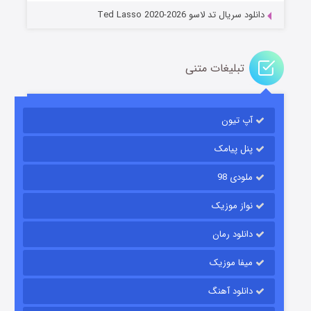
دانلود سریال تد لاسو Ted Lasso 2020-2026
تبلیغات متنی
آپ تیون
باب اسفنجی فصل ۱۷
۶ (زیرنویس)
قسمت
منتشر شد
پنل پیامک
ملودی 98
نواز موزیک
دانلود رمان
میفا موزیک
دانلود آهنگ
رویایی برای تو