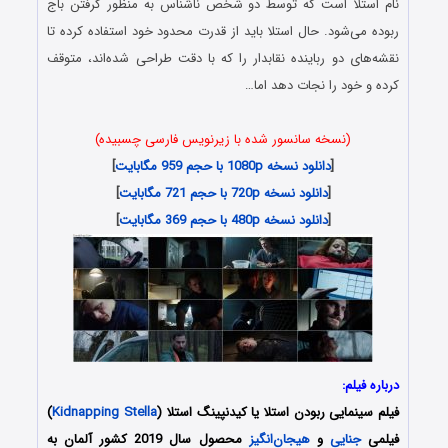
نام استلا است که توسط دو شخص ناشناس به منظور گرفتن باج
ربوده می‌شود. حال استلا باید از قدرت محدود خود استفاده کرده تا
نقشه‌های دو رباینده نقابدار را که با دقت طراحی شده‌‌اند، متوقف
کرده و خود را نجات دهد اما…
(نسخه سانسور شده با زیرنویس فارسی چسبیده)
[
دانلود نسخه 1080p با حجم 959 مگابایت
]
[
دانلود نسخه 720p با حجم 721 مگابایت
]
[
دانلود نسخه 480p با حجم 369 مگابایت
]
درباره فیلم:
فیلم سینمایی ربودن استلا یا کیدنپینگ استلا (
Kidnapping Stella
)
فیلمی
جنایی
و
هیجان‌انگیز
محصول سال 2019 کشور آلمان به