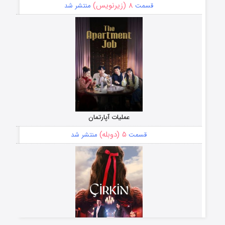
۸ (زیرنویس)
قسمت
منتشر شد
عملیات آپارتمان
۵ (دوبله)
قسمت
منتشر شد