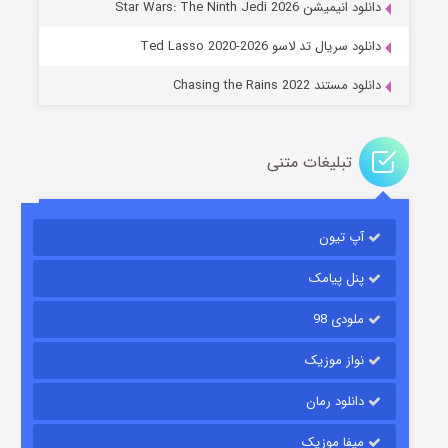
دانلود انیمیشن Star Wars: The Ninth Jedi 2026
۱۴ (زیرنویس)
قسمت
منتشر شد
دانلود سریال تد لاسو Ted Lasso 2020-2026
دانلود مستند Chasing the Rains 2022
تبلیغات متنی
آپ تیون
باب اسفنجی فصل ۱۷
۶ (زیرنویس)
قسمت
منتشر شد
پنل پیامک
ملودی 98
نواز موزیک
دانلود رمان
میفا موزیک