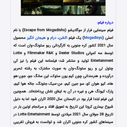
درباره فیلم:
فیلم سینمایی فرار از موگادیشو (Escape from Mogadishu) با نام
اصلی (
Mogadisyu
) یک فیلم
اکشن
،
درام
و
هیجان انگیز
محصول
سال 2021 کشور کره جنوبی به کارگردانی ریو سئونگ-وان است که
توسط سه کمپانی Dexter Studios و Filmmaker R&K و Lotte
Entertainment تولید و منتشر شد؛ فیلمنامه این فیلم را نیز کی
چئول لی و ریو سئونگ-وان به صورت مشترک به رشته تحریر
درآورده و هنرمندانی چون کیم یون سئوک، این سانگ جو، جون-هو
هاه، کیو هوان کو، سو جین کیم، من-سیک جئونگ، جائه هوا کیم،
پارک کیونگ هی و غیره در آن به ایفای نقش پرداخته‌اند. همچنین
این فیلم ابتدا قرار بود در تابستان سال 2020 اکران شود اما به دلیل
شیوع بیماری کرونا این تاریخ به تعویق افتاد و سرانجام اولین بار در
تاریخ 28 جولای سال 2021 میلادی توسط Lotte Entertainment در
سینماهای کشور کره جنوبی اکران شد و توانست به فروش تقریبی