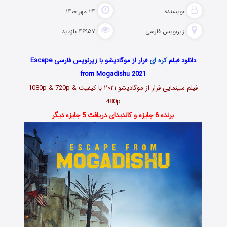
نویسنده
۲۴ مهر ۱۴۰۰
زیرنویس فارسی
۴۶۹۵۷ بازدید
دانلود فیلم
کره ای
فرار از موگادیشو با زیرنویس فارسی Escape
from Mogadishu 2021
فیلم سینمایی
فرار از موگادیشو ۲۰۲۱
با کیفیت 1080p & 720p &
480p
برنده 6 جایزه و کاندیدای دریافت 5 جایزه دیگر