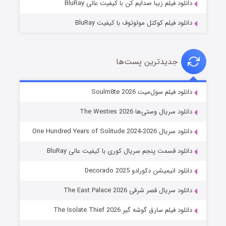
دانلود فیلم زیبا صدایم کن با کیفیت عالی BluRay
دانلود فیلم کوکتل مولوتوف با کیفیت BluRay
جدیدترین پست‌ها
خاندان اژدها فصل ۳
دانلود فیلم سول‌میت Soulm8te 2026
۶ (زیرنویس)
قسمت
منتشر شد
دانلود سریال وستی‌ها The Westies 2026
دانلود سریال One Hundred Years of Solitude 2024-2026
دانلود قسمت پنجم سریال کوری با کیفیت عالی BluRay
دانلود انیمیشن دکورادو Decorado 2025
دانلود سریال قصر شرقی The East Palace 2026
دانلود فیلم سارق گوشه گیر The Isolate Thief 2026
جادوگری در مغولستان