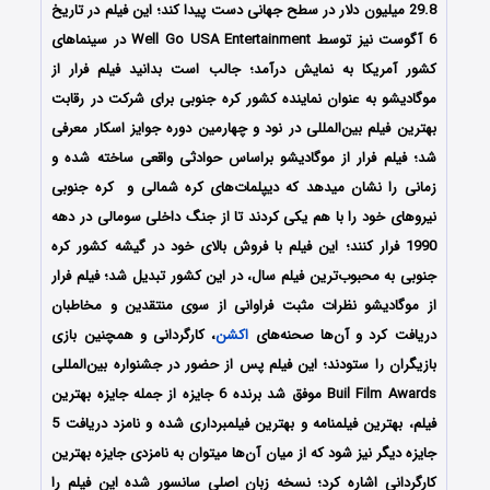
29.8 میلیون دلار در سطح جهانی دست پیدا کند؛ این فیلم در تاریخ
6 آگوست نیز توسط Well Go USA Entertainment در سینماهای
کشور آمریکا به نمایش درآمد؛ جالب است بدانید فیلم فرار از
موگادیشو به عنوان نماینده کشور کره‌ جنوبی برای شرکت در رقابت
بهترین فیلم بین‌المللی در نود و چهارمین دوره جوایز اسکار معرفی
شد؛ فیلم فرار از موگادیشو براساس حوادثی واقعی ساخته شده و
زمانی را نشان میدهد که دیپلمات‌های کره شمالی و کره جنوبی
نیروهای خود را با هم یکی کردند تا از جنگ داخلی سومالی در دهه
1990 فرار کنند؛ این فیلم با فروش بالای خود در گیشه کشور کره
جنوبی به محبوب‌ترین فیلم سال، در این کشور تبدیل شد؛ فیلم فرار
از موگادیشو نظرات مثبت فراوانی از سوی منتقدین و مخاطبان
دریافت کرد و آن‌ها صحنه‌های
اکشن
، کارگردانی و همچنین بازی
بازیگران را ستودند؛ این فیلم پس از حضور در جشنواره بین‌المللی
Buil Film Awards موفق شد برنده 6 جایزه از جمله جایزه بهترین
فیلم، بهترین فیلمنامه و بهترین فیلمبرداری شده و نامزد دریافت 5
جایزه دیگر نیز شود که از میان آن‌ها میتوان به نامزدی جایزه بهترین
کارگردانی اشاره کرد؛ نسخه زبان اصلی سانسور شده این فیلم را