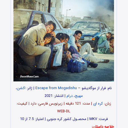
نام: فرار از موگادیشو –
Escape from Mogadishu
| ژانر:
اکشن
،
مهیج
،
درام
| انتشار: 2021
زبان:
کره ای
| مدت: 121 دقیقه | زیرنویس فارسی: دارد | کیفیت:
WEB-DL
فرمت: MKV | محصـول کشور کره جنوبی | امتیاز: 7.5 از 10
خلاصه داستان: