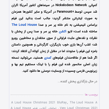
کمپانی Nickelodeon Network در سینماهای کشور آمریکا اکران
شد سپس توسطParamount+
i
در آمریکا و سایر کشورها همزمان
به صورت اینترنتی منتشر گردید؛ جالب است بدانید این فیلم
براساس انیمیشنی به نام خانه پر سر و صدا
The Loud House
ساخته شده است؛ لایو
اکشن
خانه پر سر و صدا پس از پخش با
نظرات و نقدهای مثبت فراوانی از سوی منتقدان و مخاطبین روبرو
شد؛ اغلب آن‌ها بازی خوب بازیگران، کارگردانی و همچنین داستان
بامزه این فیلم را ستودند اما در مقابل از زمان کوتاه آن انتقاد کردند؛
اگر شما هم از علاقه‌مندان فیلم‌های
کمدی
هستید، می‌توانید نسخه
زبان اصلی سانسور شده این فیلم را با لینک مستقیم نیم بها و
زیرنویس فارسی چسبیده از وبسایت دوستی ها دانلود کنید.
در حال بارگذاری پخش کننده...
برچسب ها
A Loud House Christmas 2021 BluRay
,
The Loud House: A
Very Loud Christmas 2021
,
تماشای آنلاین فیلم A Loud House