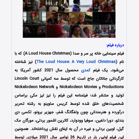
درباره فیلم:
فیلم سینمایی خانه پر سر و صدا (A Loud House Christmas) که با
نام (
The Loud House: A Very Loud Christmas
) نیز شناخته
می‌شود، یک فیلم
کمدی
محصول سال 2021 کشور آمریکا به
کارگردانی جاناتان جاج است که توسط سه کمپانی Lincoln Court
Productions و Nickelodeon Movies و Nickelodeon Network
تولید و منتشر شد؛ فیلمنامه این فیلم را نیز لیز مکی براساس
شخصیت‌های خلق شده توسط کریس ساوینو به رشته تحریر
درآورده و هنرمندانی چون ولفگانگ شفر، جهزیر برونو، لکسی دی
بندتو، دورا دلفین، سوفیا وودوارد، کاترین اشمور بردلی، مورگان مک
گیل، اوبین بردلی و غیره در آن به ایفای نقش پرداخته‌اند. همچنین
این فیلم اولین بار در تاریخ 26 نوامبر سال 2021 میلادی توسط