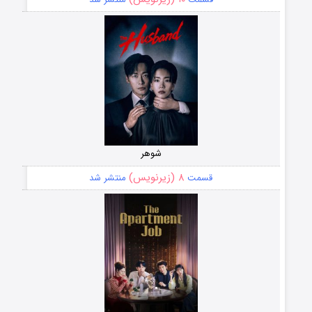
شوهر
۸ (زیرنویس)
قسمت
منتشر شد