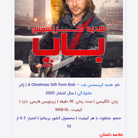
نام:
هدیه‌ کریسمس باب
– A Christmas Gift from Bob | ژانر:
خانوادگی
| سال انتشار: 2020
زبان: انگلیسی | مدت زمان: 92 دقیقه | زیرنویس فارسی: دارد |
کیفیت: WEB-DL
حجم: متفاوت با هر کیفیت | محصول کشور بریتانیا | امتیاز: 6.3 از
10
خلاصه داستان: