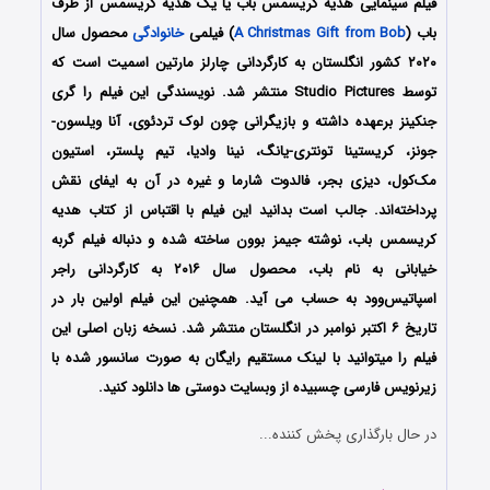
فیلم سینمایی هدیه‌ کریسمس باب یا یک هدیه کریسمس از طرف
باب (
A Christmas Gift from Bob
) فیلمی
خانوادگی
محصول سال
۲۰۲۰ کشور انگلستان به کارگردانی چارلز مارتین اسمیت است که
توسط Studio Pictures منتشر شد. نویسندگی این فیلم را گری
جنکینز برعهده داشته و بازیگرانی چون لوک تردئوی، آنا ویلسون-
جونز، کریستینا تونتری-یانگ، نینا وادیا، تیم پلستر، استیون
مک‌کول، دیزی بجر، فالدوت شارما و غیره در آن به ایفای نقش
پرداخته‌اند. جالب است بدانید این فیلم با اقتباس از کتاب هدیه‌
کریسمس باب، نوشته جیمز بوون ساخته شده و دنباله فیلم گربه
خیابانی به نام باب، محصول سال ۲۰۱۶ به کارگردانی راجر
اسپاتیس‌وود به حساب می آید. همچنین این فیلم اولین بار در
تاریخ ۶ اکتبر نوامبر در انگلستان منتشر شد. نسخه زبان اصلی این
فیلم را میتوانید با لینک مستقیم رایگان به صورت سانسور شده با
زیرنویس فارسی چسبیده از وبسایت دوستی ها دانلود کنید.
در حال بارگذاری پخش کننده...