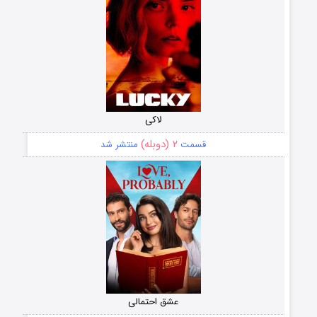
لاکی
۲ (دوبله)
قسمت
منتشر شد
عشق احتمالی