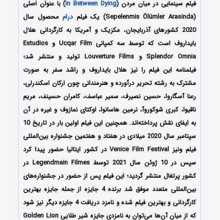
فیلم سینمایی در میان مردن (
In Between Dying
) با عنوان اصلی
(Sepelenmis Ölümler Arasinda) یک فیلم
درام
محصول سال
2020 کشورهای آذربایجان، مکزیک و آمریکا به کارگردانی هلال
بایداروف است که توسط سه کمپانی Ucqar Film و Estudios
Splendor Omnia و Louverture Films تولید و منتشر شد؛
فیلمنامه این فیلم را نیز هلال بایداروف و راشد سفر به صورت
مشترک به رشته تحریر درآورده و هنرمندانی چون ارکان اسکندرلی،
رعنا آسگاروا، حسین نصیرف، سمیر عباسف، کامران حسینف، مریم
ناقیوا، کبری شوکوروآ، نرمین هاسانوا، اوکتای نمازوف و غیره در آن
به ایفای نقش پرداخته‌اند. همچنین این فیلم اولین بار در تاریخ 10
سپتامبر سال 2020 میلادی در هفتاد و هفتمین جشنواره بین‌المللی
فیلم ونیز Venice Film Festival در کشور ایتالیا حضور پیدا کرد
سپس در 10 ژوئن سال 2021 توسط Legendmain Filmes در
کشور پرتغال منتشر گردید؛ این فیلم پس از حضور در جشنواره‌‌‌های
بین‌المللی متعدد موفق شد برنده 4 جایزه از جمله جایزه بهترین
کارگردانی و بهترین فیلم شده و نامزد دریافت 4 جایزه دیگر نیز شود
که از میان آن‌ها می‌توان به نامزدی جایزه شیر طلایی Golden Lion