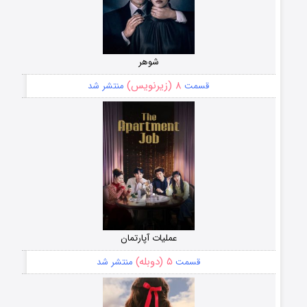
شوهر
۸ (زیرنویس)
قسمت
منتشر شد
عملیات آپارتمان
۵ (دوبله)
قسمت
منتشر شد