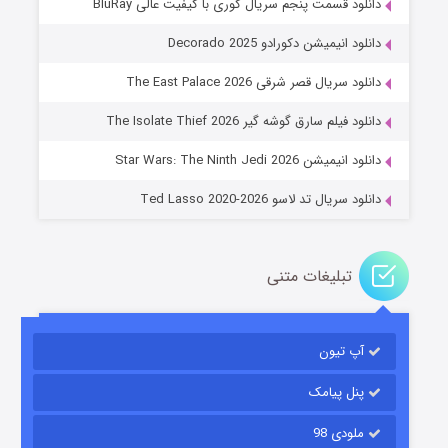
دانلود قسمت پنجم سریال کوری با کیفیت عالی BluRay
دانلود انیمیشن دکورادو Decorado 2025
دانلود سریال قصر شرقی The East Palace 2026
جادوگری در مغولستان
دانلود فیلم سارق گوشه گیر The Isolate Thief 2026
۱۴ (زیرنویس)
قسمت
منتشر شد
دانلود انیمیشن Star Wars: The Ninth Jedi 2026
دانلود سریال تد لاسو Ted Lasso 2020-2026
تبلیغات متنی
آپ تیون
باب اسفنجی فصل ۱۷
۶ (زیرنویس)
قسمت
منتشر شد
پنل پیامک
ملودی 98