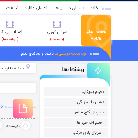
خانه
سینمای دوستی‌ها
راهنمای دانلود
تبلیغات
صفحه اصلی
سریال کوری
اعتراف می کن
HOME
(جمعه‌ها)
(دوشنبه‌ها)
وب‌سایت دوستی‌ها
دانلود و تماشای فیلم
پیشنهادها
خانه
دانلود ف
»
فیلم بادیگارد
فیلم دایره زنگی
دانلود
سریال گنج مظفر
فیلم اخراجی ها ۱
نویسنده
سریال بازی مرکب