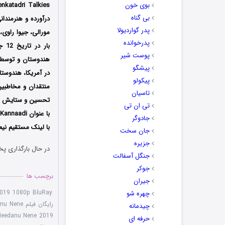
بوی خون
بی گناه
درآورده و هنرمندان
پدر گواردیولا
مورالی، جیوا راوی،
پدرخوانده
پوست شیر
پیشگو
در آمریکا، هندوست
پیکولو
منتقدان و مخاطبین
تاسیان
تحسین و ستایش قرا
تی ان تی
جادوگر
با لینک مستقیم نی
جان سخت
جزیره
در حال بارگذاری پخ
جنگل آسفالت
جوکر
برچسب ها
جیران
2019 1080p BluRay
چهره شو
رایگان فیلم Ninnu Veedani Needanu Nene
چیدمانه
Needanu Nene 2019
حرفه ای