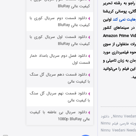
مردگان متحرک: شهر مرده ۳
 نیز کارتیک راجو به رشته تحریر
کیفیت عالی BluRay
گاتی، پوسانی کریشنا
۲ (زیرنویس)
قسمت
منتشر شد
دانلود قسمت دوم سریال کوری با
هایت نمی کند
اولین
کیفیت عالی BluRay
ر در تاریخ 12 جولای سال 2019 میلادی توسط A.K. Entertainments India و Global Cinemas در سینماهای کشور
سط Venkatadri Talkies در سینماهای کشور آمریکا اکران شد و در نهایت نیز توسط Amazon Prime Video
دانلود قسمت اول سریال کوری با
کیفیت عالی BluRay
رات متفاوتی از سوی
وه فیلمبرداری مورد
دانلود فصل دوم سریال بامداد خمار
ن به زبان تامیلی و
قسمت اول
 این فیلم را می‌توانید
دانلود قسمت دهم سریال گل سنگ
د.
شکست استوارت در نجات جهان
با کیفیت عالی
۷ (زیرنویس)
قسمت
منتشر شد
دانلود قسمت نهم سریال گل سنگ
با کیفیت عالی
دانلود سریال بی عاطفه با کیفیت
,
دانلود
عالی 1080p BluRay
دوبله فارسی فیلم Ninnu
 Ninnu Veedani Needanu