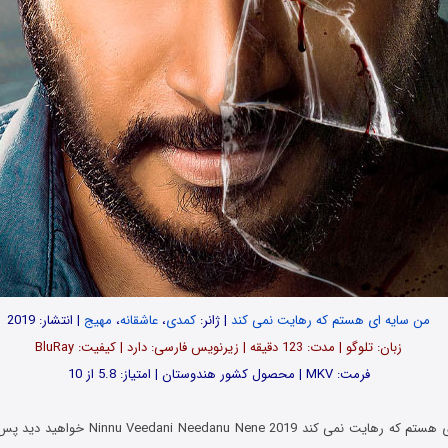
من سایه ای هستم که رهایت نمی کند
| ژانر:
کمدی
،
عاشقانه
،
مهیج
| انتشار: 2019
زبان: تلوگو | مدت‌: 123 دقیقه | زیرنویس فارسی: دارد | کیفیت: BluRay
فرمت: MKV | محصول کشور هندوستان | امتیاز: 5.8 از 10
در فیلم من سایه ای هستم که رهایت نمی کند e 2019