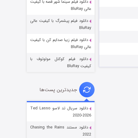
دانلود فیلم سینما شهر قصه با کیفیت
عالی BluRay
دانلود فیلم پیشمرگ با کیفیت عالی
BluRay
دانلود فیلم زیبا صدایم کن با کیفیت
جادوگری در مغولستان
عالی BluRay
۱۴ (زیرنویس)
قسمت
منتشر شد
دانلود فیلم کوکتل مولوتوف با
کیفیت BluRay
جدیدترین پست‌ها
دانلود سریال تد لاسو Ted Lasso
2020-2026
باب اسفنجی فصل ۱۷
دانلود مستند Chasing the Rains
۶ (زیرنویس)
قسمت
منتشر شد
2022