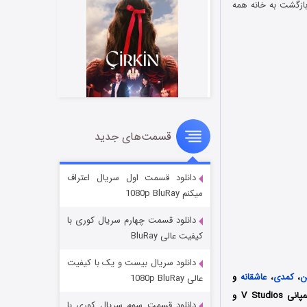
بازگشت به خانه همه
قسمت‌های جدید
سریال زشت
۲ (زیرنویس)
قسمت
منتشر شد
دانلود قسمت اول سریال اعتراف
میکنم 1080p BluRay
دانلود قسمت چهارم سریال کوری با
کیفیت عالی BluRay
دانلود سریال بیست و یک با کیفیت
ن
،
کمدی
،
عاشقانه
و
عالی 1080p BluRay
محصول سال 2019 کشور هندوستان به کارگردانی کارتیک راجو است که توسط سه کمپانی V Studios و
دانلود قسمت سوم سریال کوری با