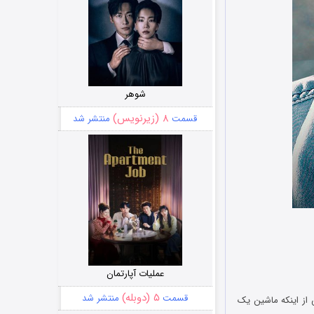
شوهر
۸ (زیرنویس)
قسمت
منتشر شد
عملیات آپارتمان
۵ (دوبله)
قسمت
منتشر شد
Ninnu Veedani Needanu Nen خواهید دید پس از اینکه ماشین یک