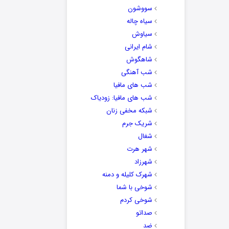
سووشون
سیاه چاله
سیاوش
شام ایرانی
شاهگوش
شب آهنگی
شب های مافیا
شب های مافیا: زودیاک
شبکه مخفی زنان
شریک جرم
شغال
شهر هرت
شهرزاد
شهرک کلیله و دمنه
شوخی با شما
شوخی کردم
صداتو
ضد