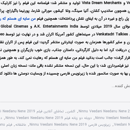
Venkatadri Talkies و Vista Dream Merchants تولید و منتشر شد؛ فیلمنامه این فیلم را
ی همچون ساندیپ کشان، آنیا سینگ، ونلا کیشور، مورالی شارما، پورنیما باگیاراج، پرا
 پل راج و غیره در آن به ایفای نقش پرداخته‌اند؛ همچنین فیلم
من سایه ای هستم که ر
با
هندوستان و تو
ان و سایر کشورها همزمان به صورت اینترنتی منتشر گردید؛ این فیلم پس از اکران نظ
 دریافت کرد اما به دلیل کارگردانی، داستان جذاب، بازی خوب بازیگران و همچنین نح
ر گرفت؛ جالب است بدانید فیلم من سایه ای هستم که رهایت نمی کند، به طور همزما
با عنوان Kannaadi نیز فیلمبرداری شد؛ با این حال، این نسخه منتشر نشده باقی ماند؛ نسخه زبان اصلی
م بها به صورت سانسور شده با زیرنویس فارسی چسبیده از وبسایت دوستی ها دانلود کنی
ش کننده...
Ninnu Veedani Needanu Nene 
,
اکشن
,
تماشای آنلاین فیلم Ninnu Veedani Needanu Nene 2019
,
دوبله دو زبانه فیلم Ninnu Veedani Needanu Nene 2019
,
Veedani 
,
زیرنویس فارسی Ninnu Veedani Needanu Nene 2019
,
عاشقانه
,
فیلم