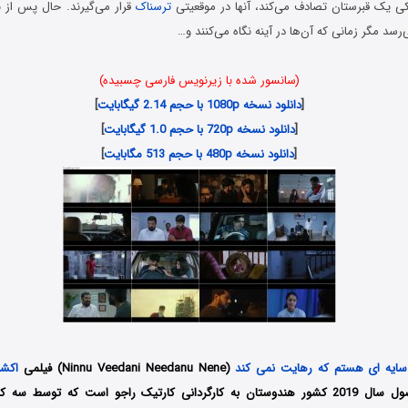
قبرستان تصادف می‌کند، آن‎ها در موقعیتی
ترسناک
قرار می‌گیرند. حال پس از 
رسد مگر زمانی که آن‌ها در آینه نگاه می‌کنند و…
(سانسور شده با زیرنویس فارسی چسبیده)
[
دانلود نسخه 1080p با حجم 2.14 گیگابایت
]
[
دانلود نسخه 720p با حجم 1.0 گیگابایت
]
[
دانلود نسخه 480p با حجم 513 مگابایت
]
ایه ای هستم که رهایت نمی کند
(Ninnu Veedani Needanu Nene) فیلمی
اکش