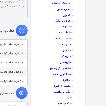
Nene با زیرنویس چسبیده
حیثیت گمشده
نمی کند ۲۰۱۹
,
کمدی
,
خائن کشی
خاتون
خجالت نکش
خسوف
مطالب پی
خواب زده
خوب بد جلف
دانلود فیلم هندی دوردارشان
خون سرد
دادزن
دانلود فیلم گرگ های سایه 019
داریوش
داوینچیز
دانلود فیلم مرد سرخ on Man 2017
دختران کوچه غم
دانلود فیلم کاتالیست t 2025
در انتهای شب
دراکولا
دانلود فیلم فرانسه ance 2021
دست به مهره
دفتر یادداشت
لینک‌های 
دل
دندون طلا