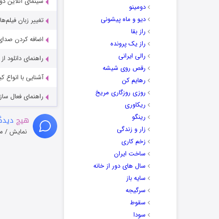
سینمای آنلاین دو
دومینو
دیو و ماه پیشونی
تغییر زبان فیلم‌ها
راز بقا
اضافه کردن صدای 
راز یک پرونده
رالی ایرانی
راهنمای دانلود ا
رقص روی شیشه
آشنایی با انواع ک
رهایم کن
روزی روزگاری مریخ
راهنمای فعال سازی کیفیت R
ریکاوری
رینگو
هیچ
دیدگا
زار و زندگی
نمایش / م
زخم کاری
ساخت ایران
سال های دور از خانه
سایه باز
سرگیجه
سقوط
سودا