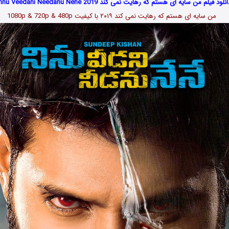
نلود فیلم من سایه ای هستم که رهایت نمی کند Ninnu Veedani Needanu Nene 2019
من سایه ای هستم که رهایت نمی کند ۲۰۱۹ با کیفیت 1080p & 720p & 480p