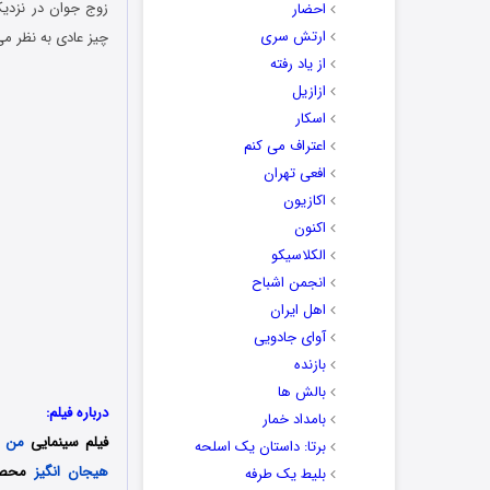
زوج جوان در نزدیکی یک 
احضار
ارتش سری
چیز عادی به نظر می‌
از یاد رفته
ازازیل
اسکار
اعتراف می کنم
افعی تهران
اکازیون
اکنون
الکلاسیکو
انجمن اشباح
اهل ایران
آوای جادویی
بازنده
بالش ها
درباره فیلم:
بامداد خمار
فیلم سینمایی
من س
برتا: داستان یک اسلحه
هیجان انگیز
بلیط یک‌‌ طرفه