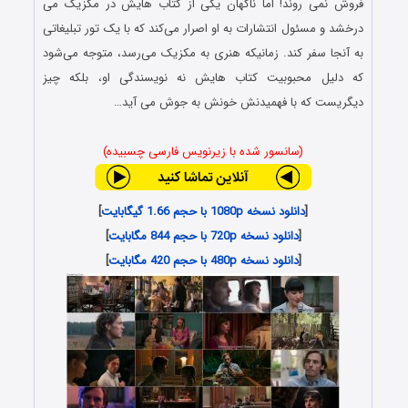
فروش نمی روند! اما ناگهان یکی از کتاب هایش در مکزیک می
درخشد و مسئول انتشارات به او اصرار می‌کند که با یک تور تبلیغاتی
به آنجا سفر کند. زمانیکه هنری به مکزیک می‌رسد، متوجه می‌شود
که دلیل محبوبیت کتاب هایش نه نویسندگی او، بلکه چیز
دیگریست که با فهمیدنش خونش به جوش می آید…
(سانسور شده با زیرنویس فارسی چسبیده)
[
دانلود نسخه 1080p با حجم 1.66 گیگابایت
]
[
دانلود نسخه 720p با حجم 844 مگابایت
]
[
دانلود نسخه 480p با حجم 420 مگابایت
]