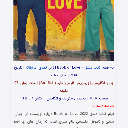
نام فیلم:
کتاب عشق
– Book of Love | ژانر:
کمدی
،
عاشقانه
| تاریخ
انتشار: سال 2022
زبان: انگلیسی | زیرنویس فارسی: دارد (SoftSub) | مدت زمان: 97
دقیقه
فرمت: MKV | محصول مکزیک و انگلیس | امتیاز: 5.4 از 10
خلاصه داستان:
فیلم کتاب عشق Book of Love 2022 درباره نویسنده ای جوان،
سنتی و ناموفق انگلیسی بنام هنری است که رمان های او، اصلا