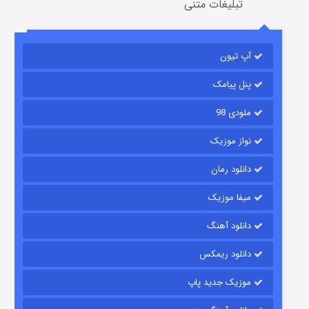
تبلیغات متنی
باب اسفنجی فصل ۱۷
آپ تیون
6 (زیرنویس)
قسمت
منتشر شد
پنل پیامک
ملودی 98
نواز موزیک
دانلود رمان
میفا موزیک
رویایی برای تو
دانلود آهنگ
15 (دوبله)
قسمت
منتشر شد
دانلود ریمکس
موزیک جدید پاپ