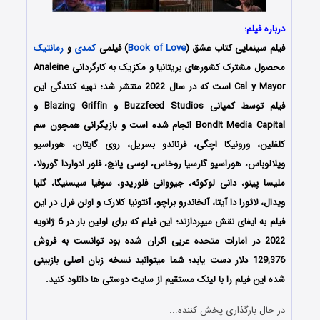
درباره فیلم:
فیلم سینمایی کتاب عشق (
Book of Love
) فیلمی
کمدی
و
رمانتیک
محصول مشترک کشورهای بریتانیا و مکزیک به کارگردانی Analeine
Cal y Mayor است که در سال 2022 منتشر شد؛ تهیه کنندگی این
فیلم توسط کمپانی Buzzfeed Studios و Blazing Griffin و
BondIt Media Capital انجام شده است و بازیگرانی همچون سم
کلفلین، ورونیکا اچگی، فرناندو بسریل، روی گایتان، هوراسیو
ویلالوباس، هوراسیو گارسیا روخاس، لوسی پانچ، فلور ادواردا گورولا،
ملیسا پینو، دانی لوکوئه، جیووانی فلوریدو، سوفیا سیسنیگا، گلیا
ویدال، لائورا دا آیتا، آلخاندرو براچو، آنتونیا کلارک و اولن فرل در این
فیلم به ایفای نقش میپردازند؛ این فیلم که برای اولین بار در 6 ژانویه
2022 در امارات متحده عربی اکران شده بود توانست به فروش
129,376 دلار دست یابد؛ شما میتوانید نسخه زبان اصلی بازبینی
شده این فیلم را با لینک مستقیم از سایت دوستی ها دانلود کنید.
در حال بارگذاری پخش کننده...