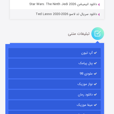
دانلود انیمیشن Star Wars: The Ninth Jedi 2026
دانلود سریال تد لاسو Ted Lasso 2020-2026
تبلیغات متنی
آپ تیون
باب اسفنجی فصل ۱۷
۶ (زیرنویس)
قسمت
منتشر شد
پنل پیامک
ملودی 98
نواز موزیک
دانلود رمان
میفا موزیک