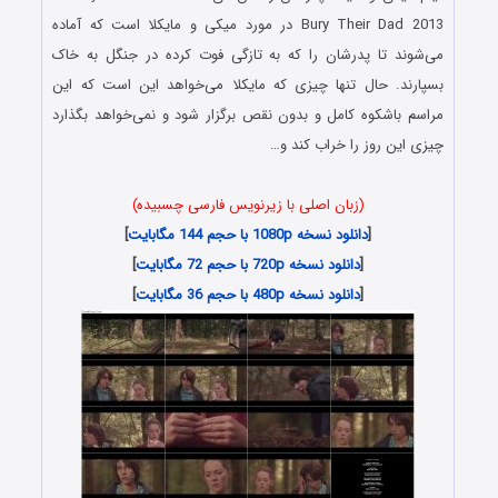
Bury Their Dad 2013 در مورد میکی و مایکلا است که آماده
می‌شوند تا پدرشان را که به تازگی فوت کرده در جنگل به خاک
بسپارند. حال تنها چیزی که مایکلا می‌خواهد این است که این
مراسم باشکوه کامل و بدون نقص برگزار شود و نمی‌خواهد بگذارد
چیزی این روز را خراب کند و…
(زبان اصلی با زیرنویس فارسی چسبیده)
[
دانلود نسخه 1080p با حجم 144 مگابایت
]
[
دانلود نسخه 720p با حجم 72 مگابایت
]
[
دانلود نسخه 480p با حجم 36 مگابایت
]