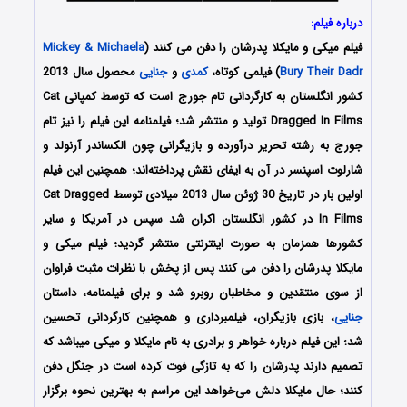
درباره فیلم:
فیلم میکی و مایکلا پدرشان را دفن می کنند (
Mickey & Michaela
Bury Their Dadr
) فیلمی کوتاه،
کمدی
و
جنایی
محصول سال 2013
کشور انگلستان به کارگردانی تام جورج است که توسط کمپانی Cat
Dragged In Films تولید و منتشر شد؛ فیلمنامه این فیلم را نیز تام
جورج به رشته تحریر درآورده و بازیگرانی چون الکساندر آرنولد و
شارلوت اسپنسر در آن به ایفای نقش پرداخته‌اند؛ همچنین این فیلم
اولین بار در تاریخ 30 ژوئن سال 2013 میلادی توسط Cat Dragged
In Films در کشور انگلستان اکران شد سپس در آمریکا و سایر
کشورها همزمان به صورت اینترنتی منتشر گردید؛ فیلم میکی و
مایکلا پدرشان را دفن می کنند پس از پخش با نظرات مثبت فراوان
از سوی منتقدین و مخاطبان روبرو شد و برای فیلمنامه، داستان
جنایی
، بازی بازیگران، فیلمبرداری و همچنین کارگردانی تحسین
شد؛ این فیلم درباره خواهر و برادری به نام مایکلا و میکی می‎باشد که
تصمیم دارند پدرشان را که به تازگی فوت کرده است در جنگل دفن
کنند؛ حال مایکلا دلش می‌خواهد این مراسم به بهترین نحوه برگزار