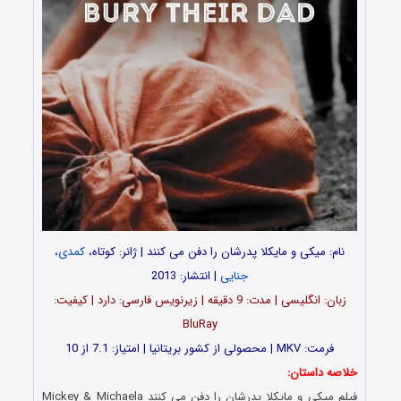
نام: میکی و مایکلا پدرشان را دفن می کنند | ژانر: کوتاه،
کمدی
،
جنایی
| انتشار: 2013
زبان: انگلیسی | مدت: 9 دقیقه | زیرنویس فارسی: دارد | کیفیت:
BluRay
فرمت: MKV | محصولی از کشور بریتانیا | امتیاز: 7.1 از 10
خلاصه داستان:
فیلم میکی و مایکلا پدرشان را دفن می کنند Mickey & Michaela