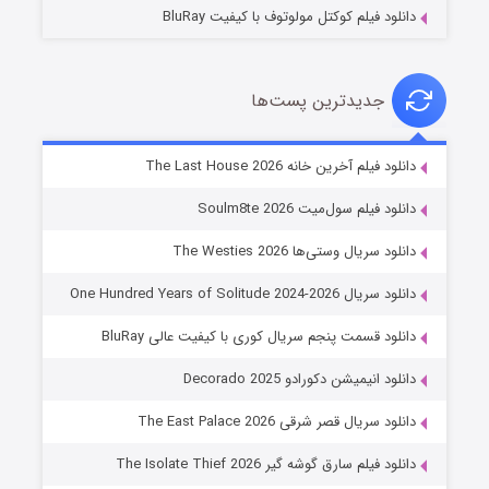
دانلود فیلم کوکتل مولوتوف با کیفیت BluRay
جدیدترین پست‌ها
خاندان اژدها فصل ۳
دانلود فیلم آخرین خانه The Last House 2026
۶ (زیرنویس)
قسمت
منتشر شد
دانلود فیلم سول‌میت Soulm8te 2026
دانلود سریال وستی‌ها The Westies 2026
دانلود سریال One Hundred Years of Solitude 2024-2026
دانلود قسمت پنجم سریال کوری با کیفیت عالی BluRay
دانلود انیمیشن دکورادو Decorado 2025
دانلود سریال قصر شرقی The East Palace 2026
جادوگری در مغولستان
دانلود فیلم سارق گوشه گیر The Isolate Thief 2026
۱۴ (زیرنویس)
قسمت
منتشر شد