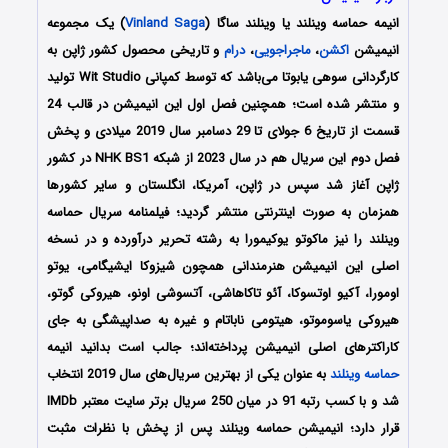
انیمه حماسه وینلند یا وینلند ساگا (
Vinland Saga
) یک مجموعه
انیمیشن
اکشن
،
ماجراجویی
،
درام
و تاریخی محصول کشور ژاپن به
کارگردانی سوهی یابوتا می‌باشد که توسط کمپانی Wit Studio تولید
و منتشر شده است؛ همچنین فصل اول این انیمیشن در قالب 24
قسمت از تاریخ 6 جولای تا 29 دسامبر سال 2019 میلادی و پخش
فصل دوم این سریال هم در سال 2023 از شبکه NHK BS1 در کشور
ژاپن آغاز شد سپس در ژاپن، آمریکا، انگلستان و سایر کشورها
همزمان به صورت اینترنتی منتشر گردید؛ فیلمنامه سریال حماسه
وینلند را نیز ماکوتو یوکیمورا به رشته تحریر درآورده و در نسخه
اصلی این انیمیشن هنرمندانی همچون شیزوکا ایشیگامی، یوتو
اومورا، آکیو اوتسوکا، آئو تاکاهاشی، آتسوشی اونو، هیروکی گوتو،
هیروکی یاسوموتو، هیتومی ناباتام و غیره به صداپیشگی به جای
کاراکترهای اصلی انیمیشن پرداخته‌اند؛ جالب است بدانید انیمه
حماسه وینلند
به عنوان یکی از بهترین سریال‌های سال 2019 انتخاب
شد و با کسب رتبه 91 در میان 250 سریال برتر سایت معتبر IMDb
قرار دارد؛ انیمیشن حماسه وینلند پس از پخش با نظرات مثبت