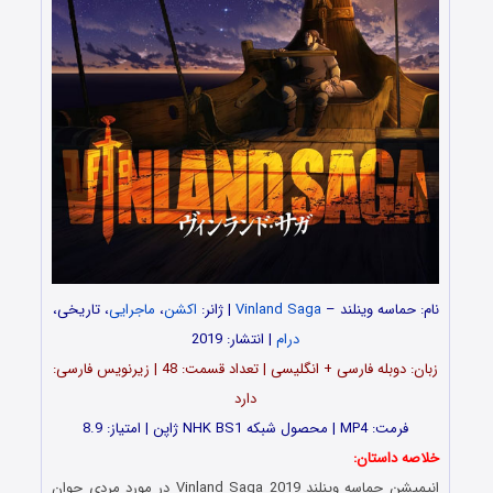
نام: حماسه وینلند –
Vinland Saga
| ژانر:
اکشن
،
ماجرایی
، تاریخی،
درام
| انتشار: 2019
زبان: دوبله فارسی + انگلیسی | تعداد قسمت‌: 48 | زیرنویس فارسی:
دارد
فرمت: MP4 | محصول شبکه NHK BS1 ژاپن | امتیاز: 8.9
خلاصه داستان:
انیمیشن حماسه وینلند Vinland Saga 2019 در مورد مردی جوان