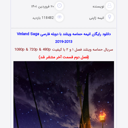
نویسنده
۲۰ فروردین ۱۴۰۱
انیمه ژاپنی
118482 بازدید
دانلود رایگان انیمه حماسه وینلند با دوبله فارسی Vinland Saga
2019-2013
سریال حماسه وینلند فصل ۱ و ۲
با کیفیت 1080p & 720p & 480p
(فصل دوم قسمت آخر منتشر شد)