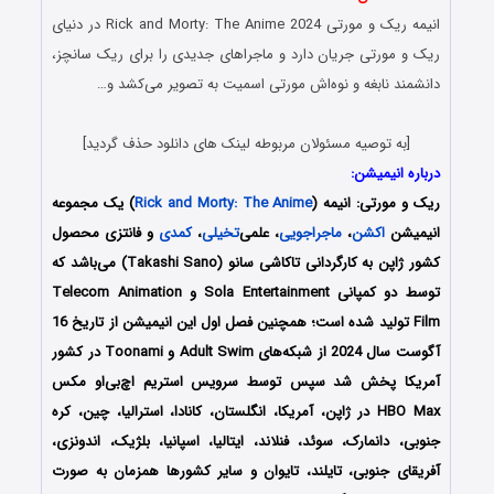
انیمه ریک و مورتی Rick and Morty: The Anime 2024 در دنیای
ریک و مورتی جریان دارد و ماجراهای جدیدی را برای ریک سانچز،
دانشمند نابغه و نوه‌اش مورتی اسمیت به تصویر می‌کشد و…
[به توصیه مسئولان مربوطه لینک های دانلود حذف گردید]
درباره انیمیشن:
ریک و مورتی: انیمه
(
Rick and Morty: The Anime
) یک مجموعه
انیمیشن
اکشن
،
ماجراجویی
، علمی‌
تخیلی
،
کمدی
و فانتزی محصول
کشور ژاپن به کارگردانی تاکاشی سانو (Takashi Sano) می‌باشد که
توسط دو کمپانی Sola Entertainment و Telecom Animation
Film تولید شده است؛ همچنین فصل اول این انیمیشن از تاریخ 16
آگوست سال 2024 از شبکه‌های Adult Swim و Toonami در کشور
آمریکا پخش شد سپس توسط سرویس استریم اچ‌بی‌او مکس
HBO Max در ژاپن، آمریکا، انگلستان، کانادا، استرالیا، چین، کره
جنوبی، دانمارک، سوئد، فنلاند، ایتالیا، اسپانیا، بلژیک، اندونزی،
آفریقای جنوبی، تایلند، تایوان و سایر کشورها همزمان به صورت