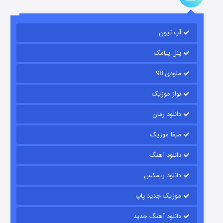
آپ تیون
مردگان متحرک: شهر مرده ۳
۲ (زیرنویس)
قسمت
منتشر شد
پنل پیامک
ملودی 98
نواز موزیک
دانلود رمان
میفا موزیک
دانلود آهنگ
شکست استوارت در نجات جهان
دانلود ریمکس
۷ (زیرنویس)
قسمت
منتشر شد
موزیک جدید پاپ
دانلود آهنگ جدید