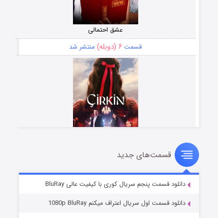
عشق احتمالی
۶ (دوبله)
قسمت
منتشر شد
قسمت‌های جدید
سریال زشت
۵ (زیرنویس)
قسمت
منتشر شد
دانلود قسمت پنجم سریال کوری با کیفیت عالی BluRay
دانلود قسمت اول سریال اعتراف میکنم 1080p BluRay