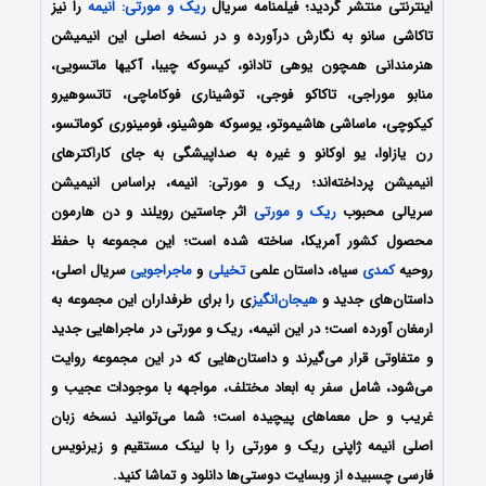
اینترنتی منتشر گردید؛ فیلمنامه سریال
ریک و مورتی: انیمه
را نیز
تاکاشی سانو به نگارش درآورده و در نسخه اصلی این انیمیشن
هنرمندانی همچون یوهی تادانو، کیسوکه چیبا، آکیها ماتسویی،
منابو موراجی، تاکاکو فوجی، توشیناری فوکاماچی، تاتسوهیرو
کیکوچی، ماساشی هاشیموتو، یوسوکه هوشینو، فومینوری کوماتسو،
رن یازاوا، یو اوکانو و غیره به صداپیشگی به جای کاراکترهای
انیمیشن پرداخته‌اند؛ ریک و مورتی: انیمه، براساس انیمیشن
سریالی محبوب
ریک و مورتی
اثر جاستین رویلند و دن هارمون
محصول کشور آمریکا، ساخته شده است؛ این مجموعه با حفظ
روحیه
کمدی
سیاه، داستان علمی
تخیلی
و
ماجراجویی
سریال اصلی،
داستان‌های جدید و
هیجان‌انگیز
ی را برای طرفداران این مجموعه به
ارمغان آورده است؛ در این انیمه، ریک و مورتی در ماجراهایی جدید
و متفاوتی قرار می‌گیرند و داستان‌هایی که در این مجموعه روایت
می‌شود، شامل سفر به ابعاد مختلف، مواجهه با موجودات عجیب و
غریب و حل معماهای پیچیده است؛ شما می‌توانید نسخه زبان
اصلی انیمه ژاپنی ریک و مورتی را با لینک مستقیم و زیرنویس
فارسی چسبیده از وبسایت دوستی‌ها دانلود و تماشا کنید.