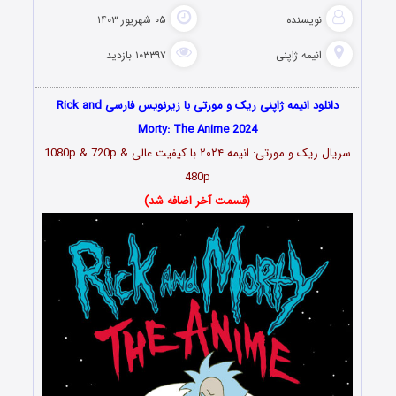
نویسنده
۰۵ شهریور ۱۴۰۳
انیمه ژاپنی
۱۰۳۳۹۷ بازدید
دانلود انیمه ژاپنی ریک و مورتی با زیرنویس فارسی Rick and
Morty: The Anime 2024
سریال ریک و مورتی: انیمه ۲۰۲۴
با کیفیت عالی 1080p & 720p &
480p
(قسمت آخر اضافه شد)