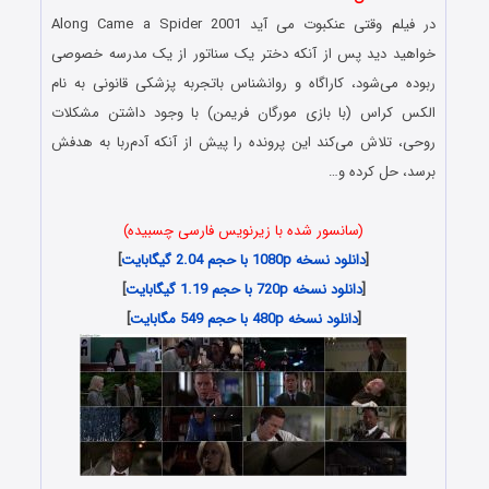
در فیلم وقتی عنکبوت می آید Along Came a Spider 2001
خواهید دید پس از آنکه دختر یک سناتور از یک مدرسه خصوصی
ربوده می‌شود، کاراگاه و روانشناس باتجربه پزشکی قانونی به نام
الکس کراس (با بازی مورگان فریمن) با وجود داشتن مشکلات
روحی، تلاش می‌کند این پرونده را پیش از آنکه آدم‌ربا به هدفش
برسد، حل کرده و…
(سانسور شده با زیرنویس فارسی چسبیده)
[
دانلود نسخه 1080p با حجم 2.04 گیگابایت
]
[
دانلود نسخه 720p با حجم 1.19 گیگابایت
]
[
دانلود نسخه 480p با حجم 549 مگابایت
]