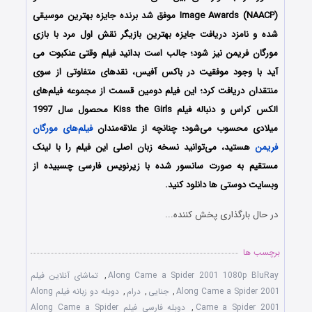
Image Awards (NAACP) موفق شد برنده جایزه بهترین موسیقی
شده و نامزد دریافت جایزه بهترین بازیگر نقش اول مرد با بازی
مورگان فریمن نیز شود؛ جالب است بدانید فیلم وقتی عنکبوت می
آید با وجود موفقیت در باکس آفیس، نقدهای متفاوتی از سوی
منتقدان دریافت کرد؛ این فیلم دومین قسمت از مجموعه فیلم‌های
الکس کراس و دنباله‌ فیلم Kiss the Girls محصول سال 1997
میلادی محسوب می‌شود؛ چنانچه از علاقه‌مندان
فیلم‌های مورگان
فریمن
هستید، می‌توانید نسخه زبان اصلی این فیلم را با لینک
مستقیم به صورت سانسور شده با زیرنویس فارسی چسبیده از
وبسایت دوستی ها دانلود کنید.
در حال بارگذاری پخش کننده...
برچسب ها
Along Came a Spider 2001 1080p BluRay
,
تماشای آنلاین فیلم
Along Came a Spider 2001
,
جنایی
,
درام
,
دوبله دو زبانه فیلم Along
Came a Spider 2001
,
دوبله فارسی فیلم Along Came a Spider