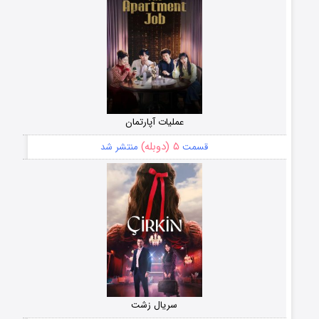
عملیات آپارتمان
۵ (دوبله)
قسمت
منتشر شد
سریال زشت