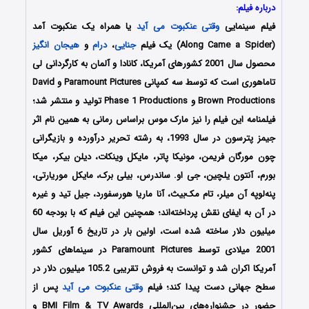
درباره فیلم:
فیلم سینمایی
وقتی عنکبوت می آید
یا همراه یک عنکبوت آمد
(Along Came a Spider) یک فیلم
جنایی
،
درام
و
هیجان انگیز
محصول سال 2001 کشورهای آمریکا، کانادا و آلمان به کارگردانی لی
تاماهوری است که توسط سه کمپانی Paramount Pictures و David
Brown Productions و Phase 1 Productions تولید و منتشر شد؛
فیلمنامه این فیلم را نیز مارک موس براساس رمانی به همین نام اثر
جیمز پترسون در سال 1993، به رشته تحریر درآورده و بازیگرانی
چون مورگان فریمن، مونیکا پاتر، مایکل وینکات، دیلن بیکر، میکا
بورم، آنتون یلچین، جی او. ساندرس، بیلی برک، مایکل موریارتی،
پنه‌لوپه آن میلر، تام مک‌بیث، آنا ماریا هورسفورد، جیل تید و غیره
در آن به ایفای نقش پرداخته‌اند؛ همچنین این فیلم که با بودجه 60
میلیون دلار ساخته شده است، اولین بار در تاریخ 6 آوریل سال
2001 میلادی توسط Paramount Pictures در سینماهای کشور
آمریکا اکران شد و توانست به فروش تقریبی 105.2 میلیون دلار در
سطح جهانی دست پیدا کند؛ فیلم
وقتی عنکبوت می آید
پس از
حضور در جشنواره‌های بین‌المللی BMI Film & TV Awards و