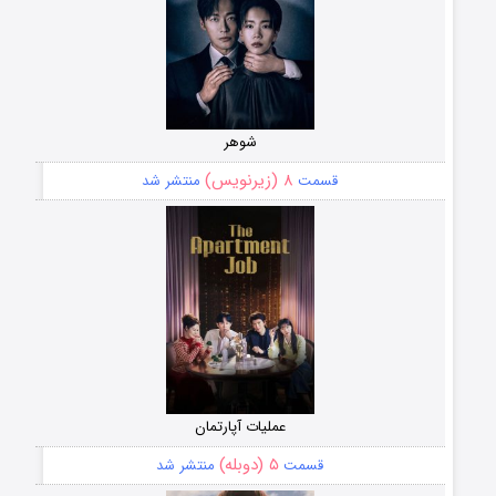
شوهر
۸ (زیرنویس)
قسمت
منتشر شد
عملیات آپارتمان
۵ (دوبله)
قسمت
منتشر شد