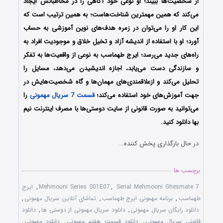
از شخصیت‌ها ببیند؛ او نوعی خود آگاهی را در مخاطبانش ایجاد
می‌کند که همین مهمترین شناخت‌هاست؛ به همین ترتیب است که
این کار او را می‌توان در زمره هدف‌های نوین آموزشی به حساب
آورد؛ او با استفاده از اندیشه‌ آزاد و تخیل خلاق و موجودیت افراد به
راه‌های جدید می‌رسد؛ ایرج طهماسب به نوعی از واقعیت‌ها به تفکر
و سازندگی دست می‌یابد، اجازه‌ اندیشیدن می‌دهد، مسایل را
تحلیل می‌کند و ازعلاقمندی‌های مهمان‌ها و گاه شخصیت‌هایش در
جهت آموزش‌های خود استفاده می‌کند؛
قسمت 7 سریال مهمونی
را
می‌توانید به صورت قانونی از سایت دوستی‌ها با مصرف اینترنت نیم
بها دانلود کنید.
در حال بارگذاری پخش کننده...
برچسب ها
Serial Mehmooni Ghesmate 7
,
Mehmouni Series S01E07
,
ایرج
طهماسب
,
برنامه مهمونی ایرج طهماسب
,
تماشای آنلاین سریال مهمونی
,
دانلود رایگان سریال مهمونی
,
دانلود سریال مهمونی از دوستی ها
,
دانلود
قانونی سریال مهمونی
,
دانلود قسمت هفتم مهمونی
,
دانلود مهمونی
,