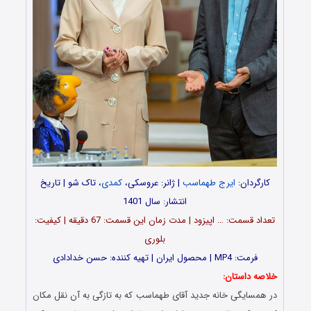
کارگردان:
ایرج طهماسب
| ژانر: عروسکی،
کمدی
، تاک شو | تاریخ
انتشار: سال 1401
تعداد قسمت: … اپیزود | مدت زمان این قسمت: 67 دقیقه | کیفیت:
بلوری
فرمت: MP4 | محصول ایران | تهیه کننده: حسن خدادادی
خلاصه داستان:
در همسایگی خانه جدید آقای طهماسب که به تازگی به آن نقل مکان