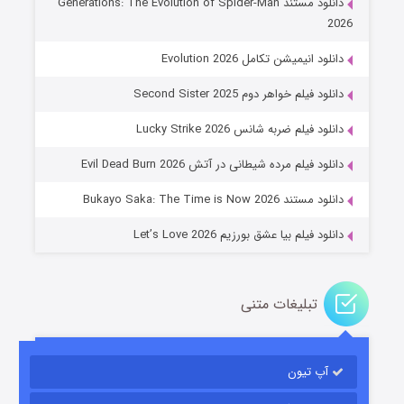
دانلود مستند Generations: The Evolution of Spider-Man
2026
دانلود انیمیشن تکامل Evolution 2026
دانلود فیلم خواهر دوم Second Sister 2025
جادوگری در مغولستان
دانلود فیلم ضربه شانس Lucky Strike 2026
۱۴ (زیرنویس)
قسمت
منتشر شد
دانلود فیلم مرده شیطانی در آتش Evil Dead Burn 2026
دانلود مستند Bukayo Saka: The Time is Now 2026
دانلود فیلم بیا عشق بورزیم Let’s Love 2026
تبلیغات متنی
باب اسفنجی فصل ۱۷
آپ تیون
۶ (زیرنویس)
قسمت
منتشر شد