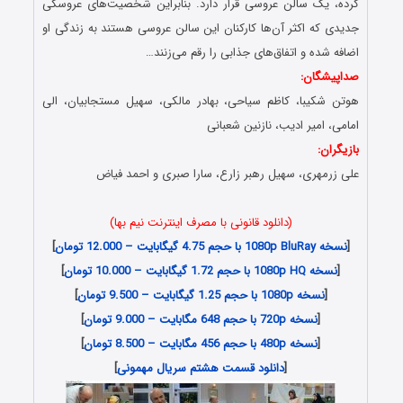
کرده، یک سالن عروسی قرار دارد. بنابراین شخصیت‌های عروسکی
جدیدی که اکثر آن‌ها کارکنان این سالن عروسی هستند به زندگی او
اضافه شده و اتفاق‌های جذابی را رقم می‌زنند…
صداپیشگان:
هوتن شکیبا، کاظم سیاحى، بهادر مالکى، سهیل مستجابیان، الى
امامى، امیر ادیب، نازنین شعبانى
بازیگران:
علی زرمهری، سهیل رهبر زارع، سارا صبری و احمد فیاض
(دانلود قانونی با مصرف اینترنت نیم بها)
[
نسخه 1080p BluRay با حجم 4.75 گیگابایت – 12.000 تومان
]
[
نسخه 1080p HQ با حجم 1.72 گیگابایت – 10.000 تومان
]
[
نسخه 1080p با حجم 1.25 گیگابایت – 9.500 تومان
]
[
نسخه 720p با حجم 648 مگابایت – 9.000 تومان
]
[
نسخه 480p با حجم 456 مگابایت – 8.500 تومان
]
[
دانلود قسمت هشتم سریال مهمونی
]