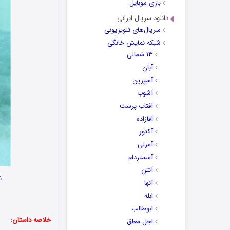
بازی موبایل
دانلود سریال ایرانی
سریال‌های تلویزیونی
شبکه نمایش خانگی
۱۳ شمالی
آبان
آسپرین
آشوب
آفتاب پرست
آقازاده
آکتور
آمرلی
آمستردام
آنتن
ن
آنها
ابله
ابوطالب
خلاصه داستان:
اجل معلق