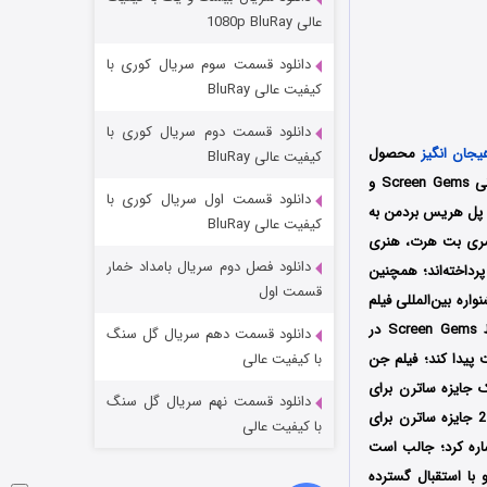
مردگان متحرک: شهر مرده ۳
عالی 1080p BluRay
۲ (زیرنویس)
قسمت
منتشر شد
دانلود قسمت سوم سریال کوری با
کیفیت عالی BluRay
دانلود قسمت دوم سریال کوری با
یجان انگیز
محصول
کیفیت عالی BluRay
سال 2005 کشور آمریکا به کارگردانی اسکات دریکسون (Scott Derrickson) است که توسط سه کمپانی Screen Gems و
دانلود قسمت اول سریال کوری با
 دریکسون و پل هریس بردمن به
کیفیت عالی BluRay
، مری بت هرت، هنری
دانلود فصل دوم سریال بامداد خمار
رداخته‌اند؛ همچنین
شکست استوارت در نجات جهان
قسمت اول
ن دلاری ساخته شده است، اولین بار در تاریخ 1 سپتامبر سال 2005 در جشنواره بین‌المللی فیلم
۷ (زیرنویس)
قسمت
منتشر شد
ونیز Venice Film Festival در کشور ایتالیا به نمایش درآمد سپس در 9 سپتامبر همان سال توسط Screen Gems در
دانلود قسمت دهم سریال گل سنگ
دلار در سطح جهانی دست پیدا کند؛ فیلم جن
با کیفیت عالی
لی متعدد موفق شد برنده 4 جایزه از جمله یک جایزه ساترن برای
دانلود قسمت نهم سریال گل سنگ
شده و نامزد دریافت 9 جایزه دیگر نیز شود که از میان آن‌ها می‌توان به نامزدی 2 جایزه ساترن برای
با کیفیت عالی
ره کرد
؛ جالب است
با استقبال گسترده