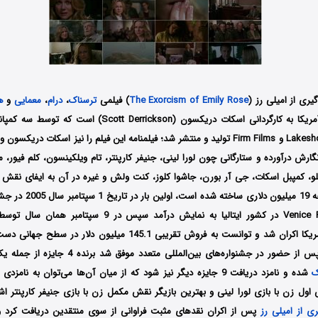
ری از امیلی رز (
The Exorcism of Emily Rose
) فیلمی
ترسناک
،
درام
،
معمایی
و
ه
Lakeshore Entertainment و Firm Films تولید و منتشر شد؛ فیلمنامه این فیلم را نیز اسکات
رش درآورده و ستارگانی چون لورا لینی، جنیفر کارپنتر، تام ویلکینسون، کلم فیور
و، کمپبل اسکات، جی آر بورن، جاشوا کلوز، کنت ولش و غیره در آن به ایفای نقش پ
این فیلم که با بودجه 19 میلیو
سینماهای کشور آمریکا اکران شد و توانست به فروش تقریبی 145.1 میلیون 
گیری از امیلی رز پس از حضور در جشنواره‌‌های بین‌المل
ک
اول زن با بازی لورا لینی و بهترین بازیگر نقش مکمل زن با بازی جنیفر کارپنتر اشا
ی از امیلی رز
پس از اکران نقدهای مثبت فراوانی از سوی منتقدین دریافت کرد و 