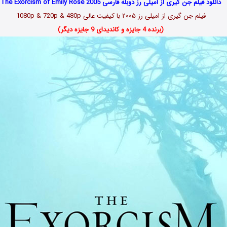
دانلود فیلم جن گیری از امیلی رز دوبله فارسی The Exorcism of Emily Rose 2005
فیلم جن گیری از امیلی رز ۲۰۰۵ با کیفیت عالی 1080p & 720p & 480p
(برنده 4 جایزه و کاندیدای 9 جایزه دیگر)