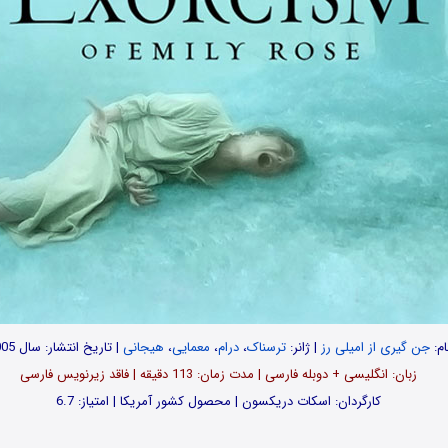
ام:
جن گیری از امیلی رز
| ژانر:
ترسناک
،
درام
،
معمایی
،
هیجانی
| تاریخ انتشار: سال 2005
زبان: انگلیسی + دوبله فارسی | مدت زمان: 113 دقیقه | فاقد زیرنویس فارسی
کارگردان: اسکات دریکسون | محصول کشور آمریکا | امتیاز: 6.7