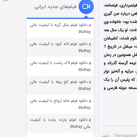
یلمبرداری، فیلمنامه،
فیلم‌های جدید ایرانی
قعی درباره جن گیری
ده بود؛ خانواده وی
شوگر فصل ۲
دانلود فیلم سال گربه با کیفیت عالی
دند؛ او یک سال بعد
BluRay
۷ (زیرنویس)
قسمت
منتشر شد
محکوم شدند؛ کشیشان
دانلود فیلم لاله کبود با کیفیت عالی
او را به تخت زنجیر کرده بودند و زمانی که درگذشت چشمانی به شدت کبود و دندان‌هایی شکسته داشت؛ میشل در تاریخ 1
BluRay
؛ میشل همچنین در زمان
دانلود فیلم لاک پشت با کیفیت عالی
یمه گرسنه گذراند و
BluRay
میلی رز، مرثیه و آنه‌لیز نوار
زی رخ داد که پلیس آن را یک
دانلود فیلم کج‌ پیله با کیفیت عالی
نسخه دوبله فارسی و
BluRay
دانلود فیلم خانه ارواح با کیفیت عالی
خاندان اژدها فصل ۳
BluRay
۶ (زیرنویس)
قسمت
منتشر شد
دانلود فیلم یازده یازده با کیفیت
عالی BluRay
,
دانلود