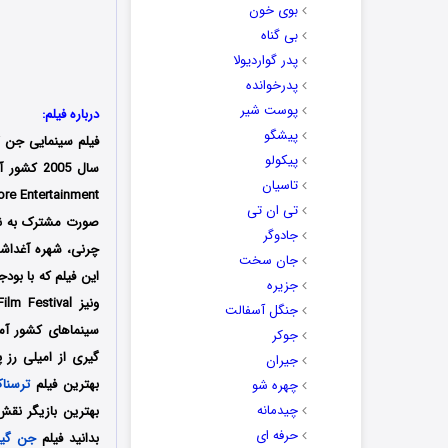
بوی خون
بی گناه
پدر گواردیولا
پدرخوانده
پوست شیر
درباره فیلم:
پیشگو
فیلم سینمایی جن گی
پیکولو
تاسیان
تی ان تی
صورت مشترک به نگا
جادوگر
چرنی، شهره آغداشل
جان سخت
جزیره
جنگل آسفالت
جوکر
جیران
بهترین فیلم
ترسنا
چهره شو
چیدمانه
بهترین بازیگر نقش 
حرفه ای
بدانید فیلم
جن گیر