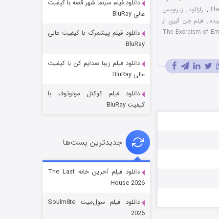
دانلود فیلم سینما شهر قصه با کیفیت
,
رازآلود
,
زیرنویس
عالی BluRay
,
فیلم جن گیری از
 سانسور شده The Exorcism of Emily
دانلود فیلم پیشمرگ با کیفیت عالی
BluRay
دانلود فیلم زیبا صدایم کن با کیفیت
جادوگری در مغولستان
عالی BluRay
۱۴ (زیرنویس)
قسمت
منتشر شد
دانلود فیلم کوکتل مولوتوف با
کیفیت BluRay
جدیدترین پست‌ها
دانلود فیلم آخرین خانه The Last
House 2026
باب اسفنجی فصل ۱۷
دانلود فیلم سول‌میت Soulm8te
۶ (زیرنویس)
قسمت
منتشر شد
2026