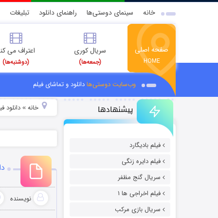
خانه
سینمای دوستی‌ها
راهنمای دانلود
تبلیغات
صفحه اصلی
سریال کوری
اعتراف می کن
HOME
(جمعه‌ها)
(دوشنبه‌ها)
وب‌سایت دوستی‌ها
دانلود و تماشای فیلم
پیشنهادها
خانه
دانلود ف
»
فیلم بادیگارد
فیلم دایره زنگی
دانلود
سریال گنج مظفر
فیلم اخراجی ها ۱
نویسنده
سریال بازی مرکب