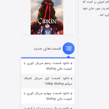
دختر نوزده ساله به نام امیلی رز است که
م پدر مور، جان خود
یرد اما…
قسمت‌های جدید
سریال زشت
۲ (زیرنویس)
قسمت
منتشر شد
دانلود قسمت پنجم سریال کوری با
کیفیت عالی BluRay
دانلود قسمت اول سریال اعتراف
میکنم 1080p BluRay
دانلود قسمت چهارم سریال کوری با
کیفیت عالی BluRay
دانلود سریال بیست و یک با کیفیت