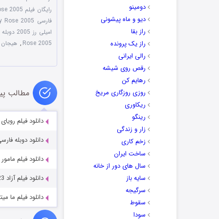
دومینو
رایگان فیلم The Exorcism of Emily Rose 2005
دیو و ماه پیشونی
فارسی The Exorcism of Emily Rose 2005
راز بقا
امیلی رز 2005 دوبله فارسی
راز یک پرونده
Rose 2005
,
هیجان ا
رالی ایرانی
رقص روی شیشه
رهایم کن
مطالب پی
روزی روزگاری مریخ
ریکاوری
رینگو
دانلود فیلم رویای ممنوعه m 2019
زار و زندگی
دانلود دوبله فارسی فیلم olves 1990
زخم کاری
ساخت ایران
دانلود فیلم مامور کنایرام am 2022
سال های دور از خانه
سایه باز
دانلود فیلم آزاد Freelance 2023
سرگیجه
دانلود فیلم ما میتوانیم قهر
سقوط
سودا