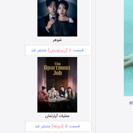
شوهر
۸ (زیرنویس)
قسمت
منتشر شد
عملیات آپارتمان
۵ (دوبله)
قسمت
منتشر شد