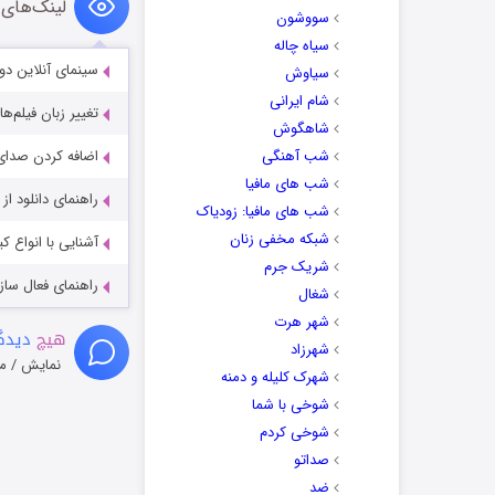
لینک‌های 
سووشون
سیاه چاله
سینمای آنلاین دو
سیاوش
شام ایرانی
تغییر زبان فیلم‌ها
شاهگوش
شب آهنگی
اضافه کردن صدای 
شب های مافیا
راهنمای دانلود ا
شب های مافیا: زودیاک
شبکه مخفی زنان
آشنایی با انواع ک
شریک جرم
راهنمای فعال سازی کیفیت R
شغال
شهر هرت
هیچ
دیدگا
شهرزاد
نمایش / م
شهرک کلیله و دمنه
شوخی با شما
شوخی کردم
صداتو
ضد