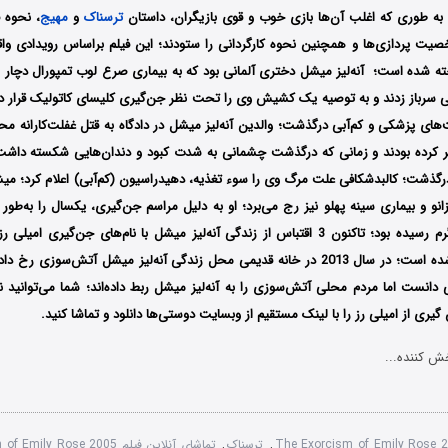
به طوری که اغلب آن‌ها بازی خوب و قوی بازیگران، داستان
ترسناک
و
مهیج
، نحوه ف
صیت پردازی‌ها و همچنین نحوه کارگردانی را ستودند؛ این فیلم براساس رویدادی وا
ته شده است؛ آنه‌لیز میشل دختری آلمانی بود که به بیماری صرع لوب تمپورال دچار ش
ی سرباز زدند و به توصیه یک کشیش وی را تحت نظر جن‌گیری کلیسای کاتولیک قرار دا
‌های پزشکی و کم‌آبی درگذشت؛ والدین آنه‌لیز میشل در دادگاه به قتل غفلت‌کارانه 
لای سال 1976 درگذشت؛ کالبدشکافی علت مرگ وی را سوء تغذیه، دهیدراسیون (کم‌آبی) اعلام کرد
 و بیماری سینه پهلو نیز رج می‌برد؛ او به دلیل مراسم جن‌گیری، یکسال را به‌طور ن
وزنش به 30 کیلوگرم رسیده بود؛ تاکنون 3 اقتباس از زندگی آنه‌لیز میشل با نام‌های جن‌گیری ا
جن‌گیری، ساخته شده است؛ در سال 2013 در خانه قدیمی محل زندگی آنه‌لیز میشل آتش‌سو
انست اما مردم محلی آتش‌سوزی را به آنه‌لیز میشل ربط داده‌اند؛ شما می‌توانید 
گیری از امیلی رز را با لینک مستقیم از وبسایت دوستی‌ها دانلود و تماشا کنید.
ش کننده...
The Exorcism of Emily Rose 
,
ترسناک
,
تماشای آنلاین فیلم The Exorcism of Emily Rose 2005