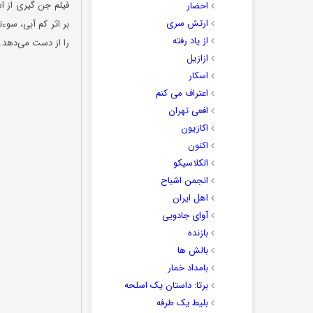
احضار
ارتش سری
بر اثر کم آبی، سو
از یاد رفته
را از دست می‌دهد. 
ازازیل
اسکار
اعتراف می کنم
افعی تهران
اکازیون
اکنون
الکلاسیکو
انجمن اشباح
اهل ایران
آوای جادویی
بازنده
بالش ها
بامداد خمار
برتا: داستان یک اسلحه
بلیط یک‌‌ طرفه