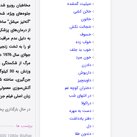
حیثیت گمشده
مخاطبان روبرو شد 
خائن کشی
جلوه‌های ویژه، شخ
خاتون
“آنه‌لیز میشل” ساخ
خجالت نکش
از درمان‌های پزشک
خسوف
به دلیل عدم مراقبت
خواب زده
خوب بد جلف
جو
خون سرد
مرگ از شکستگی زانو
دادزن
داریوش
داوینچیز
دختران کوچه غم
آتش‌سوزی معمولی د
در انتهای شب
زبان اصلی فیلم جن 
دراکولا
در حال بارگذاری پخ
دست به مهره
دفتر یادداشت
دل
برچسب ها
دندون طلا
2005 1080p BluRay