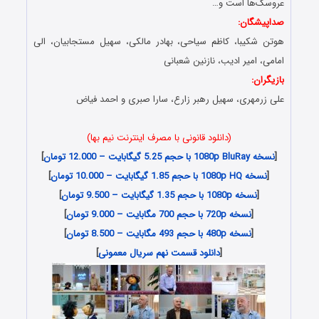
عروسک‌ها است و…
صداپیشگان:
هوتن شکیبا، کاظم سیاحى، بهادر مالکى، سهیل مستجابیان، الى
امامى، امیر ادیب، نازنین شعبانى
بازیگران:
علی زرمهری، سهیل رهبر زارع، سارا صبری و احمد فیاض
(دانلود قانونی با مصرف اینترنت نیم بها)
[
نسخه 1080p BluRay با حجم 5.25 گیگابایت – 12.000 تومان
]
[
نسخه 1080p HQ با حجم 1.85 گیگابایت – 10.000 تومان
]
[
نسخه 1080p با حجم 1.35 گیگابایت – 9.500 تومان
]
[
نسخه 720p با حجم 700 مگابایت – 9.000 تومان
]
[
نسخه 480p با حجم 493 مگابایت – 8.500 تومان
]
[
دانلود قسمت نهم سریال معمونی
]