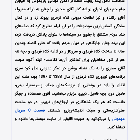
شجاعت کامل یک روایت ساده از آمدن کودکی بازیگوش به خیابان
جام جم برای اجرای برنامه کنار آقای مجری را چنان به ترانه معروف
آقای راننده و نیز لطافت درونی کلاه قرمزی پیوند زد و در کمال
سادگی انسانی‌ترین موضوعات را در آن فیلم مطرح کرد که صف‌های
بلندِ مردم مشتاق را جلوی در سینماها به عنوان پاداش دریافت کرد؛
این برند چنان جایگاهی در میان مردم یافت که حتی فاصله چندین
ساله تا ساخت کلاه قرمزی و سروناز و در ادامه کلاه قرمزی و بچه ننه
هم از شور مخاطبان برای تماشای آن‌ها نکاست؛ البته آنچه مجدد
آقای مجری را به یک نقطه روشن در تفکر عمومی بدل کرد سری
برنامه‌های نوروزی کلاه قرمزی از سال 1388 تا 1397 بود؛ علت این
اتفاق را باید در رونمایی از عروسک‌های جذاب پسرعمه‌زا، ببعی،
فامیل دور، بچه فامیل، دیبی، عزیزم ببخشید، آقوی همساده و جیگر
دانست که هر یک شاهکاری در ارجاع‌های تربیتی در دو ساحت
سلوک‌زیستی و سبک اندیشه‌ورزی هستند.
قسمت 8 سریال
مهمونی
را می‌توانید به صورت قانونی از سایت دوستی‌ها دانلود و
تماشا کنید.