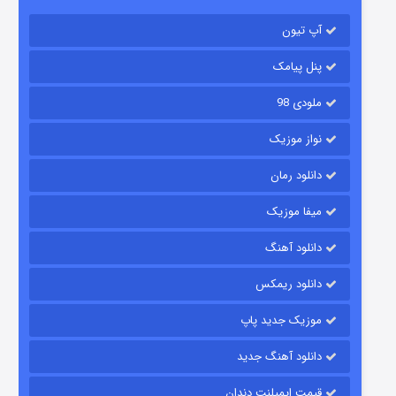
آپ تیون
مردگان متحرک: شهر مرده ۳
۲ (زیرنویس)
قسمت
منتشر شد
پنل پیامک
ملودی 98
نواز موزیک
دانلود رمان
میفا موزیک
دانلود آهنگ
شکست استوارت در نجات جهان
دانلود ریمکس
۷ (زیرنویس)
قسمت
منتشر شد
موزیک جدید پاپ
دانلود آهنگ جدید
قیمت ایمپلنت دندان