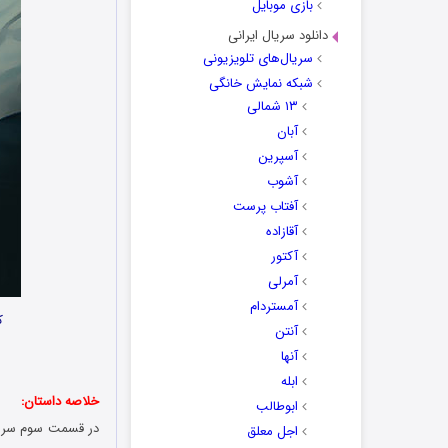
بازی موبایل
دانلود سریال ایرانی
سریال‌های تلویزیونی
شبکه نمایش خانگی
۱۳ شمالی
آبان
آسپرین
آشوب
آفتاب پرست
آقازاده
آکتور
آمرلی
آمستردام
ک
آنتن
آنها
ابله
خلاصه داستان:
ابوطالب
در قسمت سوم سریال 
اجل معلق