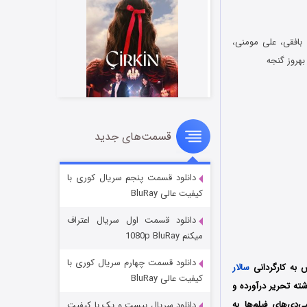
بافقی، علی مومنی،
هروز گنجه
قسمت‌های جدید
سریال زشت
۲ (زیرنویس)
قسمت
منتشر شد
دانلود قسمت پنجم سریال کوری با
کیفیت عالی BluRay
دانلود قسمت اول سریال اعتراف
میکنم 1080p BluRay
دانلود قسمت چهارم سریال کوری با
به کارگردانی
سالار
کیفیت عالی BluRay
ته تحریر درآورده و
دی‌های فیلم‌ها به
دانلود سریال بیست و یک با کیفیت