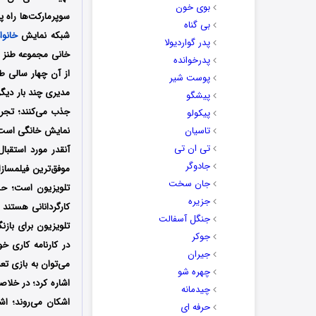
بوی خون
سوپرمارکت‌ها راه پ
بی گناه
شبکه نمایش
خانوا
پدر گواردیولا
خانی مجموعه طنز آ
پدرخوانده
از آن چهار سالی ط
پوست شیر
مدیری چند بار دیگر
پیشگو
جذب می‌کنند؛ تجرب
پیکولو
تاسیان
نمایش خانگی است؛ 
تی ان تی
آنقدر مورد استقبال
جادوگر
موفق‌ترین فیلمسازا
جان سخت
تلویزیون است؛ حس
جزیره
کارگردانانی هستند 
جنگل آسفالت
تلویزیون برای بازن
جوکر
در کارنامه کاری خ
جیران
می‌توان به بازی تع
چهره شو
اشاره کرد؛ در خلا
چیدمانه
اشکان می‌روند؛ اشک
حرفه ای