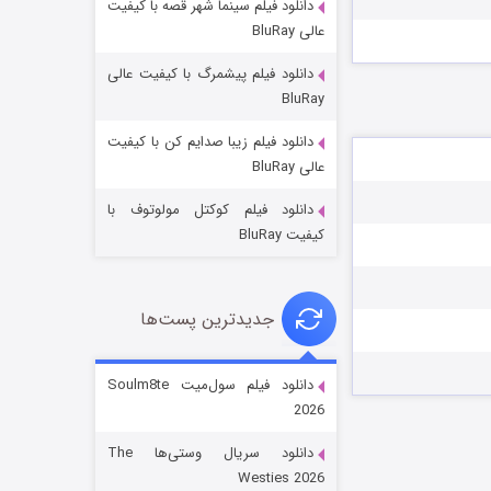
دانلود فیلم سینما شهر قصه با کیفیت
عالی BluRay
دانلود فیلم پیشمرگ با کیفیت عالی
BluRay
دانلود فیلم زیبا صدایم کن با کیفیت
جادوگری در مغولستان
عالی BluRay
۱۴ (زیرنویس)
قسمت
منتشر شد
دانلود فیلم کوکتل مولوتوف با
کیفیت BluRay
جدیدترین پست‌ها
دانلود فیلم سول‌میت Soulm8te
2026
باب اسفنجی فصل ۱۷
دانلود سریال وستی‌ها The
۶ (زیرنویس)
قسمت
منتشر شد
Westies 2026