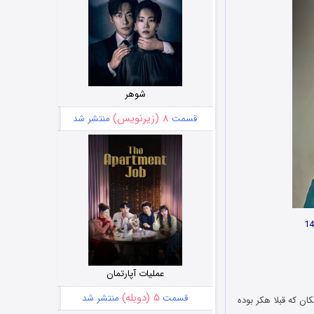
شوهر
۸ (زیرنویس)
قسمت
منتشر شد
عملیات آپارتمان
۵ (دوبله)
قسمت
منتشر شد
ن که قبلا هکر بوده