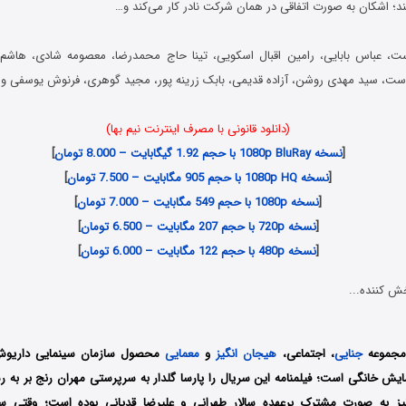
‌کند؛ اشکان به صورت اتفاقی در همان شرکت نادر کار می‌کند و…
ت، عباس بابایی، رامین اقبال اسکویی، تینا حاج محمدرضا، معصومه شادی، هاشم 
ت، سید مهدی روشن، آزاده قدیمی، بابک زرینه پور، مجید گوهری، فرنوش یوسفی و ب
(دانلود قانونی با مصرف اینترنت نیم بها)
[
نسخه 1080p BluRay با حجم 1.92 گیگابایت – 8.000 تومان
]
[
نسخه 1080p HQ با حجم 905 مگابایت – 7.500 تومان
]
[
نسخه 1080p با حجم 549 مگابایت – 7.000 تومان
]
[
نسخه 720p با حجم 207 مگابایت – 6.500 تومان
]
[
نسخه 480p با حجم 122 مگابایت – 6.000 تومان
]
ش کننده...
مجموعه
جنایی
، اجتماعی،
هیجان انگیز
و
معمایی
محصول سازمان سینمایی داریوش 
یش خانگی است؛ فیلمنامه این سریال را پارسا گلدار به سرپرستی مهران رنج بر به رش
یز به صورت مشترک برعهده سالار طهرانی و علیرضا قدیانی بوده است؛ وقتی سی‌