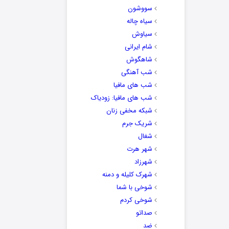
سووشون
سیاه چاله
سیاوش
شام ایرانی
شاهگوش
شب آهنگی
شب های مافیا
شب های مافیا: زودیاک
شبکه مخفی زنان
شریک جرم
شغال
شهر هرت
شهرزاد
شهرک کلیله و دمنه
شوخی با شما
شوخی کردم
صداتو
ضد