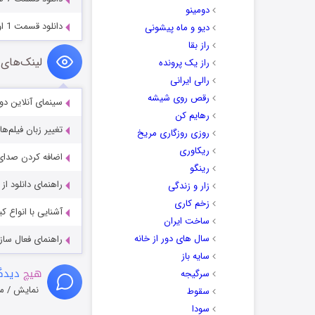
دومینو
دانلود قسمت 1 اول سریال مهلکه Full HD
دیو و ماه پیشونی
راز بقا
لینک‌های 
راز یک پرونده
رالی ایرانی
رقص روی شیشه
سینمای آنلاین دو
رهایم کن
تغییر زبان فیلم‌ها
روزی روزگاری مریخ
ریکاوری
اضافه کردن صدای 
رینگو
راهنمای دانلود ا
زار و زندگی
زخم کاری
آشنایی با انواع ک
ساخت ایران
سال های دور از خانه
راهنمای فعال سازی کیفیت R
سایه باز
هیچ
دیدگا
سرگیجه
نمایش / م
سقوط
سودا