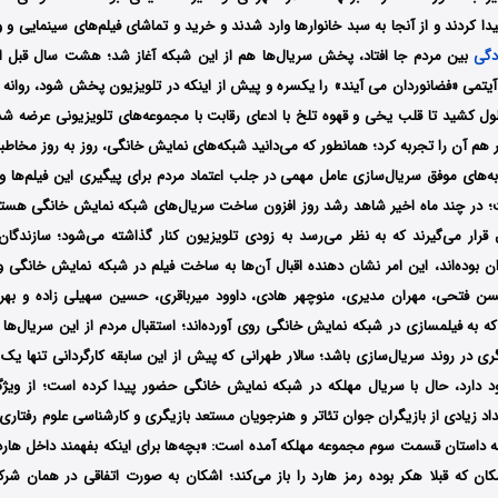
یدا کردند و از آنجا به سبد خانوارها وارد شدند و خرید و تماشای فیلم‌های سینمایی 
دگی
بین مردم جا افتاد، پخش سریال‌ها هم از این شبکه آغاز شد؛ هشت سال قبل اول
یتمی «فضانوردان می آیند» را یکسره و پیش از اینکه در تلویزیون پخش شود، روانه 
ول کشید تا قلب یخی و قهوه تلخ با ادعای رقابت با مجموعه‌های تلویزیونی عرضه شدن
 هم آن را تجربه کرد؛ همانطور که می‌دانید شبکه‌های نمایش خانگی، روز به روز مخاطب
ه‌های موفق سریال‌سازی عامل مهمی در جلب اعتماد مردم برای پیگیری این فیلم‌ها و
در چند ماه اخیر شاهد رشد روز افزون ساخت سریال‌های شبکه نمایش خانگی هستیم؛
 قرار می‌گیرند که به نظر می‌رسد به زودی تلویزیون کنار گذاشته می‌شود؛ سازندگان
ن بوده‌اند، این امر نشان دهنده اقبال آن‌ها به ساخت فیلم در شبکه نمایش خانگی و 
ن فتحی، مهران مدیری، منوچهر هادی، داوود میرباقری، حسین سهیلی زاده و بهر
که به فیلمسازی در شبکه نمایش خانگی روی آورده‌اند؛ استقبال مردم از این سریال‌ها
گری در روند سریال‌سازی باشد؛ سالار طهرانی که پیش از این سابقه کارگردانی تنها یک ف
ود دارد، حال با سریال مهلکه در شبکه نمایش خانگی حضور پیدا کرده است؛ از ویژ
داد زیادی از بازیگران جوان تئاتر و هنرجویان مستعد بازیگری و کارشناسی علوم رفتار
صه داستان قسمت سوم مجموعه مهلکه آمده است: «بچه‌ها برای اینکه بفهمند داخل ها
ان که قبلا هکر بوده رمز هارد را باز می‌کند؛ اشکان به صورت اتفاقی در همان شرکت