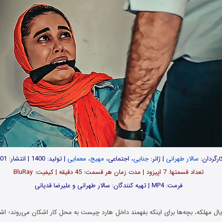
ارگردان:
سالار طهرانی
| ژانر:
جنایی
، اجتماعی،
مهیج
،
معمایی
| تولید: 1400 | انتشار: 1401
تعداد قسمت‎ها: 7 اپیزود | مدت زمان هر قسمت: 45 دقیقه | کیفیت: BluRay
فرمت: MP4 | تهیه کنندگان: سالار طهرانی و علیرضا قدیانی
مهلکه، بچه‌ها برای اینکه بفهمند داخل هارد چیست به محل کار اشکان می‌روند؛ اشکا