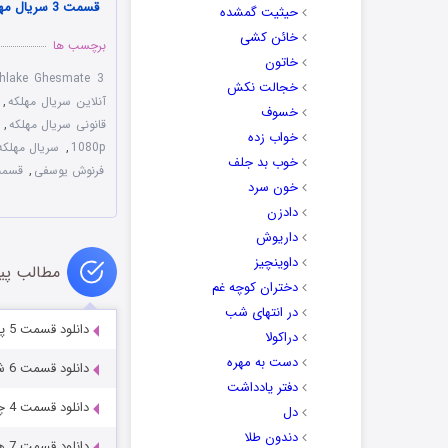
قسمت 3 سریال مهلکه
حیثیت گمشده
خائن کشی
برچسب ها
خاتون
ahlake Ghesmate 3
خجالت نکش
آنلاین سریال مهلکه
,
خسوف
قانونی سریال مهلکه
,
خواب زده
1080p
,
سریال مهلکه 
خوب بد جلف
فرنوش یوسفی
,
قسمت 3 سریا
خون سرد
دادزن
داریوش
داوینچیز
مطالب پی
دختران کوچه غم
در انتهای شب
دانلود قسمت 5 پنجم سریال مهلکه Full HD
دراکولا
دست به مهره
دانلود قسمت 6 ششم سریال مهلکه Full HD
دفتر یادداشت
دانلود قسمت 4 چهارم سریال مهلکه Full HD
دل
دندون طلا
دانلود قسمت 7 هفتم سریال مهلکه Full HD