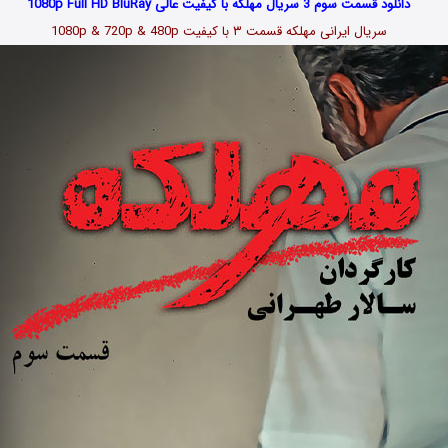
دانلود قسمت سوم 3 سریال مهلکه با کیفیت عالی 1080p Full HD BluRay
سریال ایرانی مهلکه قسمت
۳
با کیفیت 1080p & 720p & 480p