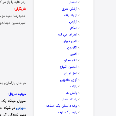
رمز هارد را باز می
احضار
ارتش سری
بازیگران:
از یاد رفته
حمیدرضا نقره دوس
ازازیل
امیرحسین مهماندوس
اسکار
اعتراف می کنم
افعی تهران
اکازیون
اکنون
الکلاسیکو
انجمن اشباح
اهل ایران
آوای جادویی
در حال بارگذاری پخ
بازنده
بالش ها
درباره سریال:
بامداد خمار
سریال مهلکه یک 
برتا: داستان یک اسلحه
طهرانی
در شبکه نما
بلیط یک‌‌ طرفه
تهیه کنندگی آن ن