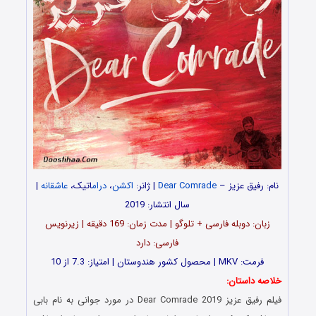
نام: رفیق عزیز –
Dear Comrade
| ژانر:
اکشن
،
درام
اتیک،
عاشقانه
|
سال انتشار: 2019
زبان: دوبله فارسی + تلوگو | مدت‌ زمان: 169 دقیقه | زیرنویس
فارسی: دارد
فرمت: MKV | محصول کشور هندوستان | امتیاز: 7.3 از 10
خلاصه داستان:
فیلم رفیق عزیز Dear Comrade 2019 در مورد جوانی به نام بابی