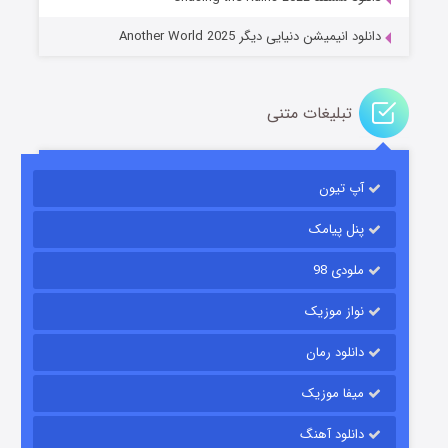
دانلود انیمیشن دنیایی دیگر Another World 2025
تبلیغات متنی
آپ تیون
باب اسفنجی فصل ۱۷
۶ (زیرنویس)
قسمت
منتشر شد
پنل پیامک
ملودی 98
نواز موزیک
دانلود رمان
میفا موزیک
دانلود آهنگ
رویایی برای تو