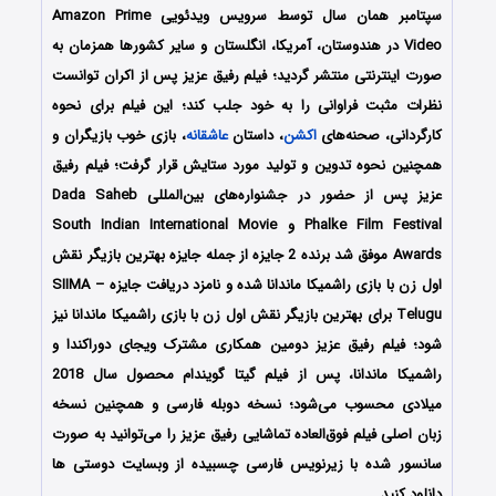
سپتامبر همان سال توسط سرویس ویدئویی Amazon Prime
Video در هندوستان، آمریکا، انگلستان و سایر کشورها همزمان به
صورت اینترنتی منتشر گردید؛ فیلم رفیق عزیز پس از اکران توانست
نظرات مثبت فراوانی را به خود جلب کند؛ این فیلم برای نحوه
کارگردانی، صحنه‌های
اکشن
، داستان
عاشقانه
، بازی خوب بازیگران و
همچنین نحوه تدوین و تولید مورد ستایش قرار گرفت؛ فیلم رفیق
عزیز پس از حضور در جشنواره‌های بین‌المللی Dada Saheb
Phalke Film Festival و South Indian International Movie
Awards موفق شد برنده 2 جایزه از جمله جایزه بهترین بازیگر نقش
اول زن با بازی راشمیکا ماندانا شده و نامزد دریافت جایزه SIIMA –
Telugu برای بهترین بازیگر نقش اول زن با بازی راشمیکا ماندانا نیز
شود؛ فیلم رفیق عزیز دومین همکاری مشترک ویجای دوراکندا و
راشمیکا ماندانا، پس از فیلم گیتا گویندام محصول سال 2018
میلادی محسوب می‌شود؛ نسخه دوبله فارسی و همچنین نسخه
زبان اصلی فیلم فوق‌العاده تماشایی رفیق عزیز را می‌توانید به صورت
سانسور شده با زیرنویس فارسی چسبیده از وبسایت دوستی ها
دانلود کنید.