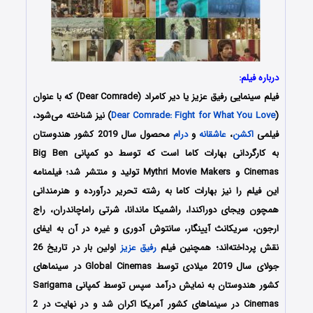
درباره فیلم:
فیلم سینمایی رفیق عزیز یا دیر کامراد (Dear Comrade) که با عنوان
(
Dear Comrade: Fight for What You Love
) نیز شناخته می‌شود،
فیلمی
اکشن
،
عاشقانه
و
درام
محصول سال 2019 کشور هندوستان
به کارگردانی بهارات کاما است که توسط دو کمپانی Big Ben
Cinemas و Mythri Movie Makers تولید و منتشر شد؛ فیلمنامه
این فیلم را نیز بهارات کاما به رشته تحریر درآورده و هنرمندانی
همچون ویجای دوراکندا، راشمیکا ماندانا، شرتی راماچاندران، راج
ارجون، سریکانث آیینگار، سانتوش آدوری و غیره در آن به ایفای
نقش پرداخته‌اند؛ همچنین فیلم
رفیق عزیز
اولین
بار در تاریخ 26
جولای سال 2019 میلادی توسط Global Cinemas در سینماهای
کشور هندوستان به نمایش درآمد سپس توسط کمپانی Sarigama
Cinemas در سینماهای کشور آمریکا اکران شد و در نهایت در 2