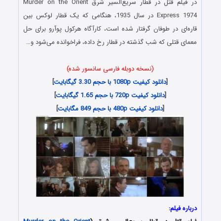
در فیلم قتل در قطار سریع‌السیر شرق Murder on the Orient
Express 1974 در سال 1935، هنگامی که یک قطار لوکس بین
قاره‌ای در طوفان گرفتار شده است، کارآگاه هرکول پوآرو برای حل
معمای قتلی که شب گذشته در قطار رخ داده، فراخوانده می‌شود و…
(نسخه دوبله فارسی سانسور شده)
[
دانلود کیفیت 1080p با حجم 3.30 گیگابایت
]
[
دانلود کیفیت 720p با حجم 1.65 گیگابایت
]
[
دانلود کیفیت 480p با حجم 849 مگابایت
]
درباره فیلم: