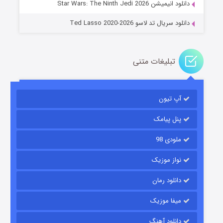
دانلود انیمیشن Star Wars: The Ninth Jedi 2026
دانلود سریال تد لاسو Ted Lasso 2020-2026
تبلیغات متنی
آپ تیون
باب اسفنجی فصل ۱۷
۶ (زیرنویس)
قسمت
منتشر شد
پنل پیامک
ملودی 98
نواز موزیک
دانلود رمان
میفا موزیک
دانلود آهنگ