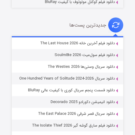
دانلود فیلم کوکتل مولوتوف با کیفیت BluRay
جدیدترین پست‌ها
خاندان اژدها فصل ۳
دانلود فیلم آخرین خانه The Last House 2026
۶ (زیرنویس)
قسمت
منتشر شد
دانلود فیلم سول‌میت Soulm8te 2026
دانلود سریال وستی‌ها The Westies 2026
دانلود سریال One Hundred Years of Solitude 2024-2026
دانلود قسمت پنجم سریال کوری با کیفیت عالی BluRay
دانلود انیمیشن دکورادو Decorado 2025
دانلود سریال قصر شرقی The East Palace 2026
جادوگری در مغولستان
دانلود فیلم سارق گوشه گیر The Isolate Thief 2026
۱۴ (زیرنویس)
قسمت
منتشر شد