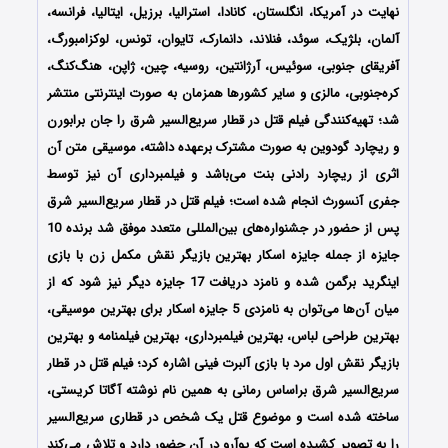
نهایت در آمریکا، انگلستان، کانادا، استرالیا، برزیل، ایتالیا، فرانسه،
آلمان، بلژیک، سوئد، فنلاند، دانمارک، تایوان، تونس، لوکزامبورگ،
آفریقای جنوبی، سوئیس، آرژانتین، روسیه، چین، ژاپن، هنگ‌کنگ،
کره‌جنوبی، مالزی و سایر کشورها همزمان به صورت اینترنتی منتشر
شد؛ تهیه‌کنندگی فیلم قتل در قطار سریع‌السیر شرق را جان برابورن
و ریچارد گودوین به صورت مشترک برعهده داشته، موسیقی متن آن
اثری از ریچارد رادنی بنت می‌باشد و فیلمبرداری آن نیز توسط
جفری آنسورث انجام شده است؛ فیلم قتل در قطار سریع‌السیر شرق
پس از حضور در جشنواره‌‌‌‌های بین‌المللی متعدد موفق شد برنده 10
جایزه از جمله جایزه اسکار بهترین بازیگر نقش مکمل زن با بازی
اینگرید برگمن شده و نامزد دریافت 17 جایزه دیگر نیز شود که از
میان آن‌ها می‌توان به نامزدی 5 جایزه اسکار برای بهترین موسیقی،
بهترین طراحی لباس، بهترین فیلمبرداری، بهترین فیلمنامه و بهترین
بازیگر نقش اول مرد با بازی آلبرت فینی اشاره کرد؛ فیلم قتل در قطار
سریع‌السیر شرق براساس رمانی به همین نام نوشته آگاتا کریستی،
ساخته شده است و موضوع قتل یک شخص در قطاری سریع‌السیر
را به تصویر کشیده است که پوآرو در آن حضور دارد و تلاش می‌کند