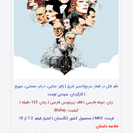
نام:
قتل در قطار سریع‌السیر شرق
| ژانر:
جنایی
،
درام
،
معمایی
،
مهیج
| کارگردان: سیدنی لومت
زبان: دوبله فارسی | فاقد زیرنویس فارسی | زمان: 125 دقیقه |
کیفیت: BluRay
فرمت: MKV | محصول کشور انگلستان | امتیاز فیلم: 7.2 از 10
خلاصه داستان: