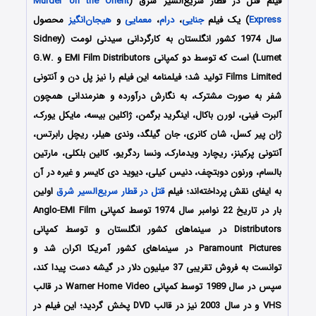
فیلم قتل در قطار سریع‌السیر شرق (
Murder on the Orient
Express
) یک فیلم
جنایی
،
درام
،
معمایی
و
هیجان‌انگیز
محصول
سال 1974 کشور انگلستان به کارگردانی سیدنی لومت (Sidney
Lumet) است که توسط دو کمپانی‌ EMI Film Distributors و G.W.
Films Limited تولید شد؛ فیلمنامه این فیلم را نیز پل دن و آنتونی
شفر به صورت مشترک، به نگارش درآورده و هنرمندانی همچون
آلبرت فینی، لورن باکال، اینگرید برگمن، ژاکلین بیسه، مایکل یورک،
ژان پیر کسل، شان کانری، جان گیلگد، وندی هیلر، ریچل رابرتس،
آنتونی پرکینز، ریچارد ویدمارک، ونسا ردگریو، کالین بلکلی، مارتین
بالسام، ورنون دوبتچف، دنیس کیلی، دیوید دی کایسر و غیره در آن
به ایفای نقش پرداخته‌اند؛ فیلم
قتل در قطار سریع‌السیر شرق
اولین
بار در تاریخ 22 نوامبر سال 1974 توسط کمپانی Anglo-EMI Film
Distributors در سینماهای کشور انگلستان و توسط کمپانی
Paramount Pictures در سینماهای کشور آمریکا اکران شد و
توانست به فروش تقریبی 37 میلیون دلار در گیشه دست پیدا کند،
سپس در سال 1989 توسط کمپانی Warner Home Video در قالب
VHS و در سال 2003 نیز در قالب DVD پخش گردید؛ این فیلم در