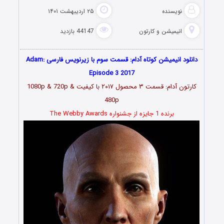
نویسنده
۲۵ اردیبهشت ۱۴۰۱
انیمیشن و کارتون
44147 بازدید
دانلود انیمیشن کوتاه آدام: قسمت سوم با زیرنویس فارسی Adam:
Episode 3 2017
کارتون آدام: قسمت ۳ محصول ۲۰۱۷ با کیفیت 1080p & 720p &
480p
برنده 1 جایزه از جشنواره The Webby Awards