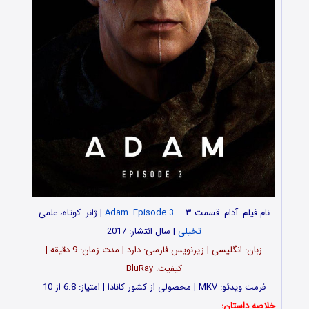
نام فیلم: آدام: قسمت ۳ –
Adam: Episode 3
| ژانر: کوتاه، علمی
تخیلی
| سال انتشار: 2017
زبان: انگلیسی | زیرنویس فارسی: دارد | مدت‌ زمان: 9 دقیقه |
کیفیت: BluRay
فرمت ویدئو: MKV | محصولی از کشور کانادا | امتیاز: 6.8 از 10
خلاصه داستان: