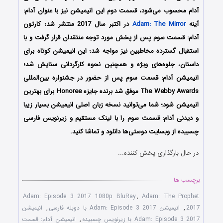
آدام محسوب می‌شود، قسمت دوم این انیمیشن نیز با عنوان آدام:
آینه
Adam: The Mirror
در اکتبر سال 2017 منتشر شد؛ کارتون
آدام: قسمت سوم پس از پخش مورد توجه منتقدان قرار گرفت و با
استقبال گسترده مخاطبین نیز مواجه شد؛ این انیمیشن کوتاه برای
داستان، جلوه‌های ویژه و همچنین نحوه کارگردانی ستایش شد؛
انیمیشن آدام: قسمت سوم پس از حضور در جشنواره بین‌المللی
The Webby Awards موفق شد برنده جایزه Honoree برای بهترین
انیمیشن شود؛ شما می‌توانید نسخه زبان اصلی انیمیشن بسیار زیبا
و دیدنی آدام: قسمت سوم را با لینک مستقیم و زیرنویس فارسی
چسبیده از وبسایت دوستی‌ها دانلود و تماشا کنید.
در حال بارگذاری پخش کننده...
برچسب ها
Adam: Episode 3 2017 1080p BluRay
,
Adam: The Prophet
2017
,
انیمیشن Adam: Episode 3 2017 با دوبله فارسی
,
انیمیشن
Adam: Episode 3 2017 با زیرنویس چسبیده
,
انیمیشن آدام: قسمت