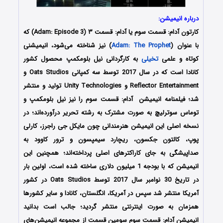
درباره انیمیشن:
کارتون آدام: قسمت سوم یا آدام: قسمت ۳ (Adam: Episode 3) که
با عنوان (
Adam: The Prophet
) نیز شناخته می‌شود، انیمیشنی
کوتاه و علمی
تخیلی
به کارگردانی نیل بلومکمپ محصول کشور
کانادا است که در سال 2017 توسط سه کمپانی Oats Studios و
Reflector Entertainment و Unity Technologies تولید و منتشر
شد؛ فیلمنامه انیمیشن
آدام: قسمت سوم
را نیز نیل بلومکمپ و
توماس سوترلیچ به صورت مشترک به رشته تحریر درآورده‌‌‌‌‌اند؛ در
نسخه اصلی این انیمیشن هنرمندانی چون مایکل جی راجرز، کارلی
پوپ، کالتون جکسون، ریچارد سیمپسون و ترور کاوود به
صداپیشگی به جای کاراکترهای اصلی پرداخته‌اند؛ همچنین این
انیمیشن که با بودجه 1 میلیون دلاری ساخته شده است، اولین بار
در تاریخ 30 نوامبر سال 2017 توسط Oats Studios در کشور
آمریکا منتشر شد سپس در آمریکا، انگلستان، کانادا و سایر کشورها
همزمان به صورت اینترنتی منتشر گردید؛ جالب است بدانید
انیمیشن آدام: قسمت سوم سومین قسمت از مجموعه انیمیشن‌های