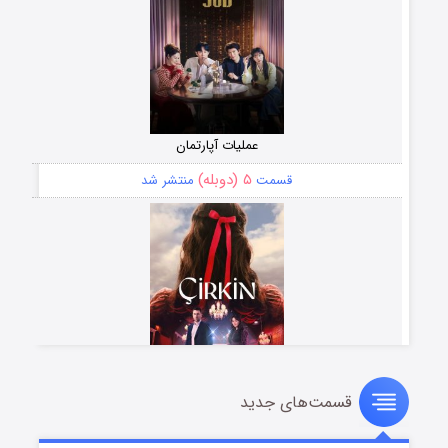
عملیات آپارتمان
۵ (دوبله)
قسمت
منتشر شد
قسمت‌های جدید
سریال زشت
۲ (زیرنویس)
قسمت
منتشر شد