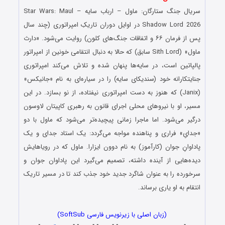
سریال جنگ ستارگان: ماول – ارباب سایه Star Wars: Maul –
Shadow Lord 2026 در اوایل دوران تاریکِ امپراتوری (چند سال
پس از فرمان ۶۶ و اتفاقات جنگ‌های کلون) روایت می‌شود. «دارث
ماول» (Sith Lord سابق) که حالا به دنبال انتقامی خونین از امپراتور
پالپاتین است، در سایه‌ها پنهان شده و تلاش می‌کند امپراتوری
جنایتکارانه خود (سندیکای سایه) را در سیاره‌ای به نام «جانیکس»
(Janix) که هنوز به دست امپراتوری نیفتاده، از نو بسازد. در این
مسیر، او با نیروهای محلی اجرای قانون به رهبری کاپیتان لاوسون
درگیر می‌شود. اما ماجرا زمانی پیچیده‌تر می‌شود که ماول با دو
«جدایِ» فراری و پناهنده مواجه می‌گردد: یک استاد جدای و یک
پاداوانِ جوان (کارآموز) به نام دوون ایزارا. ماول که در رویاهایش
دیده‌هایی از آینده داشته، تصمیم می‌گیرد این پاداوان جوان و
سرخورده را به عنوان شاگرد جدید خود جذب کند تا در مسیر تاریک
انتقام به او یاری برساند.
(زبان اصلی با زیرنویس فارسی SoftSub)