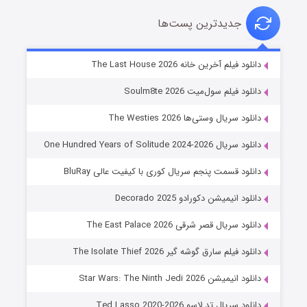
جدیدترین پست‌ها
خاندان اژدها فصل ۳
دانلود فیلم آخرین خانه The Last House 2026
۶ (زیرنویس)
قسمت
منتشر شد
دانلود فیلم سول‌میت Soulm8te 2026
دانلود سریال وستی‌ها The Westies 2026
دانلود سریال One Hundred Years of Solitude 2024-2026
دانلود قسمت پنجم سریال کوری با کیفیت عالی BluRay
دانلود انیمیشن دکورادو Decorado 2025
دانلود سریال قصر شرقی The East Palace 2026
جادوگری در مغولستان
دانلود فیلم سارق گوشه گیر The Isolate Thief 2026
۱۴ (زیرنویس)
قسمت
منتشر شد
دانلود انیمیشن Star Wars: The Ninth Jedi 2026
دانلود سریال تد لاسو Ted Lasso 2020-2026