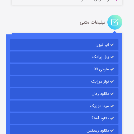
تبلیغات متنی
آپ تیون
باب اسفنجی فصل ۱۷
۶ (زیرنویس)
قسمت
منتشر شد
پنل پیامک
ملودی 98
نواز موزیک
دانلود رمان
میفا موزیک
دانلود آهنگ
رویایی برای تو
دانلود ریمکس
۱۵ (دوبله)
قسمت
منتشر شد