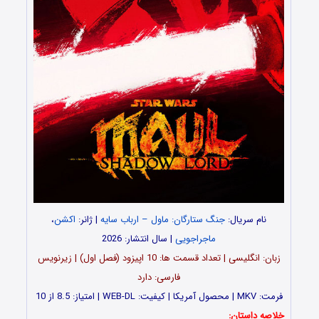
نام سریال:
جنگ ستارگان: ماول – ارباب سایه
| ژانر:
اکشن
،
ماجراجویی
| سال انتشار: 2026
زبان: انگلیسی | تعداد قسمت ها: 10 اپیزود (فصل اول) | زیرنویس
فارسی: دارد
فرمت: MKV | محصول آمریکا | کیفیت: WEB-DL | امتیاز: 8.5 از 10
خلاصه داستان: