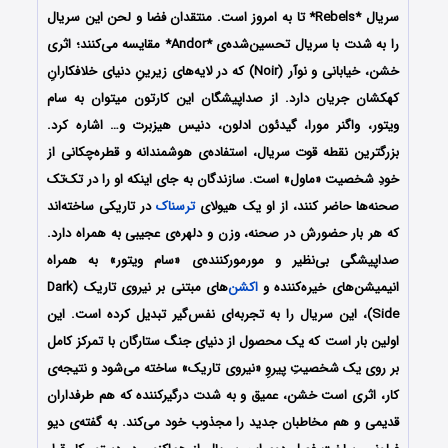
سریال *Rebels* تا به امروز است. منتقدان فضا و لحن این سریال
را به شدت با سریال تحسین‌شده‌ی *Andor* مقایسه می‌کنند؛ اثری
خشن، خیابانی و نوآر (Noir) که در لایه‌های زیرینِ دنیای خلافکارانِ
کهکشان جریان دارد. از صداپیشگان این کارتون میتوان به سام
ویتور، واگنر مورا، گیدئون ادلون، دنیس هیزبرت و… اشاره کرد.
بزرگترین نقطه قوت سریال، استفاده‌ی هوشمندانه و قطره‌چکانی از
خودِ شخصیت «ماول» است. سازندگان به جای اینکه او را در تک‌تک
صحنه‌ها حاضر کنند، از او یک هیولای
ترسناک
در تاریکی ساخته‌اند
که هر بار حضورش در صحنه، وزن و دلهره‌ی عجیبی به همراه دارد.
صداپیشگی بی‌نظیر و مورمورکننده‌ی «سام ویتور» به همراه
انیمیشن‌های خیره‌کننده و
اکشن
‌های مبتنی بر نیروی تاریک (Dark
Side)، این سریال را به تجربه‌ای نفس‌گیر تبدیل کرده است. این
اولین بار است که یک محصول از دنیای جنگ ستارگان با تمرکز کامل
بر روی یک شخصیتِ پیروِ «نیروی تاریک» ساخته می‌شود و نتیجه‌ی
کار، اثری است خشن، عمیق و به شدت درگیرکننده که هم طرفداران
قدیمی و هم مخاطبان جدید را مجذوب خود می‌کند. به گفته‌ی دیو