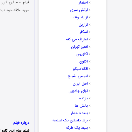
احضار
ارتش سری
مورد علاقه خود دید
از یاد رفته
ازازیل
اسکار
اعتراف می کنم
افعی تهران
اکازیون
اکنون
الکلاسیکو
انجمن اشباح
اهل ایران
آوای جادویی
بازنده
بالش ها
بامداد خمار
برتا: داستان یک اسلحه
درباره فیلم:
بلیط یک‌‌ طرفه
فیلم سام این کارو ک