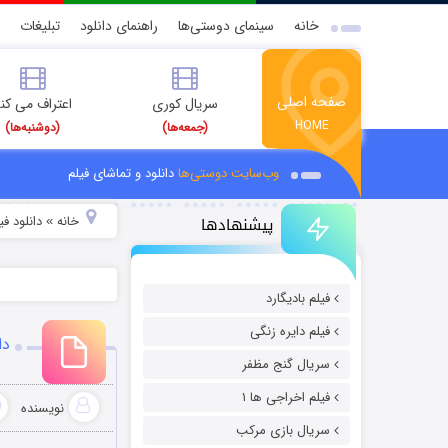
خانه
سینمای دوستی‌ها
راهنمای دانلود
تبلیغات
صفحه اصلی
سریال کوری
اعتراف می کن
HOME
(جمعه‌ها)
(دوشنبه‌ها)
وب‌سایت دوستی‌ها
دانلود و تماشای فیلم
پیشنهادها
خانه
دانلود ف
»
فیلم بادیگارد
فیلم دایره زنگی
دان
سریال گنج مظفر
فیلم اخراجی ها ۱
نویسنده
سریال بازی مرکب