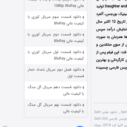
مردگان متحرک: شهر مرده ۳
عالی 1080p BluRay
دومینیک بورجس (Dominic Burgess) است که توسط دو کمپانی Clumsy Tiger Productions و Daughter and Sons تولید
۲ (زیرنویس)
قسمت
منتشر شد
مینیک بورجس، آلفرد
دانلود قسمت سوم سریال کوری با
بار در تاریخ 12 اکتبر سال
کیفیت عالی BluRay
San Diego Internation در کشور آمریکا به نمایش درآمد سپس
دانلود قسمت دوم سریال کوری با
کانادا و سایر کشورها همزمان به صورت
کیفیت عالی BluRay
ن از سوی منتقدین و
دانلود قسمت اول سریال کوری با
شد؛ این فیلم پس از
کیفیت عالی BluRay
ن کارگردانی و بهترین
رنویس فارسی چسبیده
دانلود فصل دوم سریال بامداد خمار
شکست استوارت در نجات جهان
قسمت اول
۷ (زیرنویس)
قسمت
منتشر شد
دانلود قسمت دهم سریال گل سنگ
با کیفیت عالی
دانلود قسمت نهم سریال گل سنگ
با کیفیت عالی
,
دانلود فیلم Sam
زیرنویس فارسی Sam Did
فیلم سام این کارو کرد 2018 دوبله