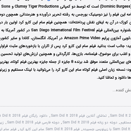
امه این فیلم را نیز دومینیک بورجس به رشته تحریر درآورده و هنرمندانی همچون دو
ن کوزک در آن به ایفای نقش پرداخته‌اند؛ همچنین فیلم
سام این کارو کرد اولین
2018 میلادی در جشنواره بین‌المللی فیلم al Film Festival
توسط سرویس ویدئویی آمازون پرایم Amazon Prime Video در آمریکا، انگلستان، 
ید؛ جالب است بدانید فیلم سام این کارو کرد پس از اکران با بازخوردهای مثبت فراوا
 اغلب برای موضوع، فیلمنامه، بازی‌ها، کارگردانی و همچنین ارزش‌های تولید تحسین 
المللی متعدد موفق شد برنده 8 جایزه از جمله جایزه
بهترین فیلم کوتاه، بهتری
د؛ نسخه زبان اصلی فیلم کوتاه سام این کارو کرد را می‌توانید با لینک مستقیم و زی
 دانلود و تماشا کنید.
ش کننده...
Sam Did It 
,
تماشای آنلاین فیلم Sam Did It 2018
,
دانلود رایگان فیلم Sam Did It 2018
,
دوبله دو زبانه فیلم Sam Did It 2018
,
دوبله فارسی فیلم Sam Did It 2018
,
,
فیلم Sam Did It 2018 سام این کارو کرد
,