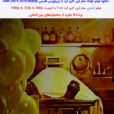
دانلود فیلم کوتاه سام این کارو کرد با زیرنویس فارسی Sam Did It 2018 BluRay
فیلم
کمدی
سام این کارو کرد ۲۰۱۸ با کیفیت 1080p & 720p & 480p
برنده 8 جایزه از جشنواره‌های بین المللی