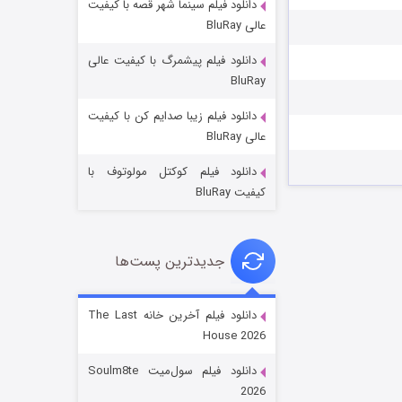
دانلود فیلم سینما شهر قصه با کیفیت
عالی BluRay
دانلود فیلم پیشمرگ با کیفیت عالی
BluRay
دانلود فیلم زیبا صدایم کن با کیفیت
جادوگری در مغولستان
عالی BluRay
۱۴ (زیرنویس)
قسمت
منتشر شد
دانلود فیلم کوکتل مولوتوف با
کیفیت BluRay
جدیدترین پست‌ها
دانلود فیلم آخرین خانه The Last
House 2026
باب اسفنجی فصل ۱۷
دانلود فیلم سول‌میت Soulm8te
۶ (زیرنویس)
قسمت
منتشر شد
2026