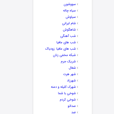
سووشون
سیاه چاله
سیاوش
شام ایرانی
شاهگوش
شب آهنگی
شب های مافیا
شب های مافیا: زودیاک
شبکه مخفی زنان
شریک جرم
شغال
شهر هرت
شهرزاد
شهرک کلیله و دمنه
شوخی با شما
شوخی کردم
صداتو
ضد