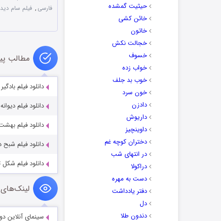
حیثیت گمشده
فارسی
,
فیلم سام دید ایت t 2018
خائن کشی
خاتون
خجالت نکش
خسوف
مطالب پی
خواب زده
خوب بد جلف
دانلود فیلم بادگیر Windcatcher 2024
خون سرد
دادزن
دانلود فیلم دیوانه جذاب  2025
داریوش
دانلود فیلم بهشت den 2024
داوینچیز
دختران کوچه غم
دانلود فیلم شبح درون  Within 2023
در انتهای شب
دانلود فیلم شکل تاریک جنایت 18
دراکولا
دست به مهره
لینک‌های 
دفتر یادداشت
دل
دندون طلا
سینمای آنلاین دو