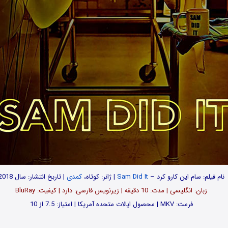
نام فیلم: سام این کارو کرد –
Sam Did It
| ژانر: کوتاه،
کمدی
| تاربخ انتشار: سال 2018
زبان: انگلیسی | مدت‌‌: 10 دقیقه | زیرنویس فارسی: دارد | کیفیت: BluRay
فرمت: MKV | محصول ایالات متحده آمریکا | امتیاز: 7.5 از 10