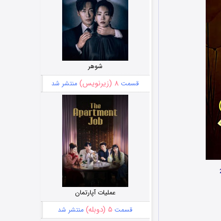
شوهر
۸ (زیرنویس)
قسمت
منتشر شد
عملیات آپارتمان
۵ (دوبله)
قسمت
منتشر شد