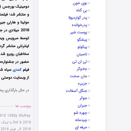
بوی خون
بی گناه
و منتشر شد؛ فیلمن
پدر گواردیولا
مولینا و هارلی جی
پدرخوانده
پوست شیر
پیشگو
اینترنتی منتشر گرد
پیکولو
مخاطبان روبرو شد و
تاسیان
تی ان تی
حضور در جشنواره‌‌های بین‌
جادوگر
فیلم
کمدی
سیاه
شو
جان سخت
از وبسایت دوستی ها
جزیره
در حال بارگذاری پخ
جنگل آسفالت
جوکر
جیران
برچسب ها
چهره شو
2018 1080p BluRay
چیدمانه
Did It 2018 با لینک مستقیم
حرفه ای
It 2018
,
فیلم Sam Did It 2018 با زیرنویس چسبیده