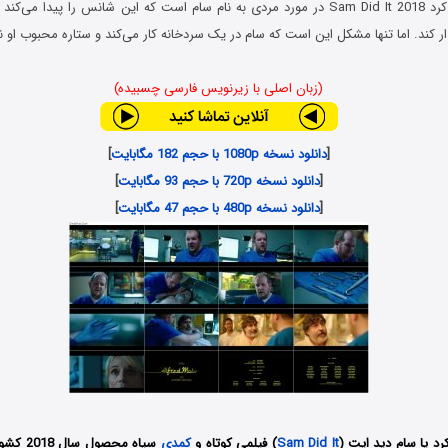
فیلم سام این کارو کرد Sam Did It 2018 در مورد مردی به نام سام است که این شانس را پیدا
ار کند. اما تنها مشکل این است که سام در یک سردخانه کار می‌کند و ستاره محبوب او 
(زبان اصلی با زیرنویس فارسی چسبیده)
[
دانلود نسخه 1080p با حجم 182 مگابایت
]
[
دانلود نسخه 720p با حجم 93 مگابایت
]
[
دانلود نسخه 480p با حجم 47 مگابایت
]
رد یا سام دید ایت (
Sam Did It
) فیلمی کوتاه و
کمدی
سیاه محصو