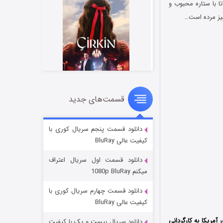
 می‌کند تا با ستاره محبوب و
نیز مرده است…
قسمت‌های جدید
سریال زشت
۲ (زیرنویس)
قسمت
منتشر شد
دانلود قسمت پنجم سریال کوری با
کیفیت عالی BluRay
دانلود قسمت اول سریال اعتراف
میکنم 1080p BluRay
دانلود قسمت چهارم سریال کوری با
کیفیت عالی BluRay
ل سال 2018 کشور آمریکا به کارگردانی
دانلود سریال بیست و یک با کیفیت