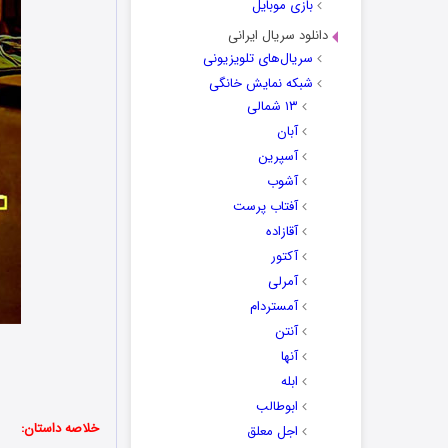
بازی موبایل
دانلود سریال ایرانی
سریال‌های تلویزیونی
شبکه نمایش خانگی
۱۳ شمالی
آبان
آسپرین
آشوب
آفتاب پرست
آقازاده
آکتور
آمرلی
آمستردام
آنتن
آنها
ابله
ابوطالب
خلاصه داستان:
اجل معلق