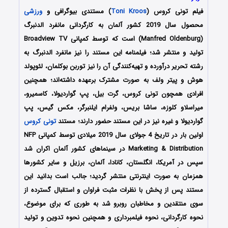
فیلم تونی کروس (
Toni Kroos
) مستندی بیوگرافی و
ورزشی
محصول سال 2019 کشور آلمان به کارگردانی مانفرد الدنبرگ
(Manfred Oldenburg) است که توسط کمپانی Broadview TV
تولید و منتشر شد؛ فیلمنامه این مستند را نیز مانفرد الدنبرگ به
رشته تحریر درآورده و تهیه‌کنندگی آن را نیز توربن بوکلمان، لئوپولد
هوش و پیتر ولف به صورت مشترک برعهده داشته‌اند؛ همچنین
افرادی همچون تونی کروس، گرت بیل، پپ گواردیولا، کاسمیرو،
میراسلاو کلوزه، ساشا بریس، ولفرام ایلنبرگر، مکس گیس، پپ
گواردیولا و غیره نیز در این مستند حضور دارند؛ مستند
تونی کروس
اولین بار در تاریخ 4 جولای سال 2019 میلادی توسط کمپانی NFP
Marketing & Distribution در سینماهای کشور آلمان اکران شد
سپس در آمریکا، انگلستان، کانادا، آلمان، برزیل و سایر کشورها
همزمان به صورت اینترنتی منتشر گردید؛ جالب است بدانید این
مستند پس از پخش با نظرات مثبت فراوان و استقبال گسترده از
سوی منتقدین و مخاطبان روبرو شد به طوری که برای موضوع،
نحوه کارگردانی، نحوه فیلمبرداری و همچنین نحوه تدوین و تولید