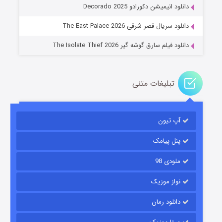
دانلود انیمیشن دکورادو Decorado 2025
۲ (زیرنویس)
قسمت
منتشر شد
دانلود سریال قصر شرقی The East Palace 2026
دانلود فیلم سارق گوشه گیر The Isolate Thief 2026
تبلیغات متنی
آپ تیون
مردگان متحرک: شهر مرده ۳
۲ (زیرنویس)
قسمت
منتشر شد
پنل پیامک
ملودی 98
نواز موزیک
دانلود رمان