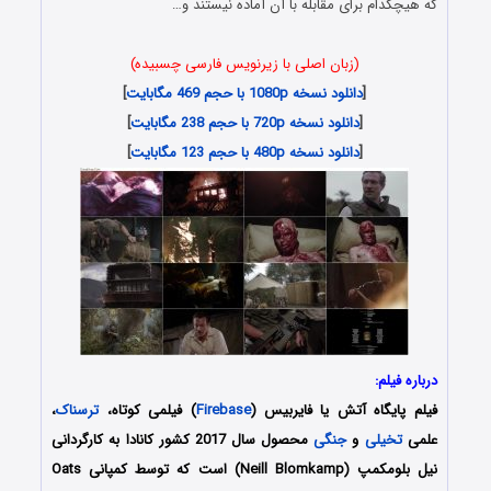
که هیچکدام برای مقابله با آن آماده نیستند و…
(زبان اصلی با زیرنویس فارسی چسبیده)
[
دانلود نسخه 1080p با حجم 469 مگابایت
]
[
دانلود نسخه 720p با حجم 238 مگابایت
]
[
دانلود نسخه 480p با حجم 123 مگابایت
]
درباره فیلم:
فیلم پایگاه آتش یا فایربیس (
Firebase
) فیلمی کوتاه،
ترسناک
،
علمی
تخیلی
و
جنگی
محصول سال 2017 کشور کانادا به کارگردانی
نیل بلومکمپ (Neill Blomkamp) است که توسط کمپانی Oats