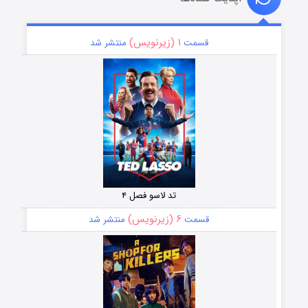
۱ (زیرنویس)
قسمت
منتشر شد
تد لاسو فصل ۴
۶ (زیرنویس)
قسمت
منتشر شد