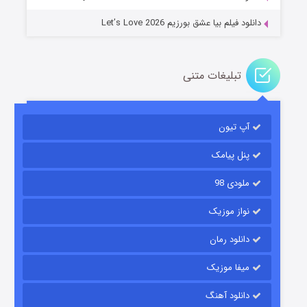
دانلود فیلم بیا عشق بورزیم Let’s Love 2026
تبلیغات متنی
باب اسفنجی فصل ۱۷
آپ تیون
۶ (زیرنویس)
قسمت
منتشر شد
پنل پیامک
ملودی 98
نواز موزیک
دانلود رمان
میفا موزیک
رویایی برای تو
دانلود آهنگ