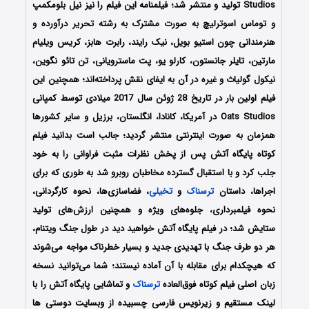
Studios تولید و منتشر شد؛ فیلمنامه این فیلم را نیز نیل بلومکمپ
و توماس اسوترلیچ به صورت مشترک به رشته تحریر درآورده و
هنرمندانی چون استیو بویل، نیک رایند،‌ رابرت هابز، کریس ویلیام
مارتین، تایلر جانستون، کارلو یو، پت ماسترویانی، تن تائو نگوین،
نیکول گولیاث و غیره در آن به ایفای نقش پرداخته‌اند؛ همچنین این
فیلم اولین بار در تاریخ 28 ژوئن سال 2017 میلادی توسط کمپانی
Oats Studios در آمریکا، کانادا، انگلستان، برزیل و سایر کشورها
همزمان به صورت اینترنتی منتشر گردید؛ جالب است بدانید فیلم
کوتاه پایگاه آتش پس از پخش نظرات مثبت فراوانی را به خود
جلب کرد و با استقبال گسترده مخاطبان روبرو شد به طوری که برای
اجراها، داستان
ترسناک
و
تخیلی
، فضاسازی‌ها، نحوه کارگردانی،
نحوه فیلمبرداری، جلوه‌های ویژه و همچنین ارزش‌های تولید
ستایش شد؛ در فیلم پایگاه آتش خواهید دید در طول جنگ ویتنام،
هر دو طرف جنگ با تهدیدی جدید و بسیار خطرناک مواجه می‌شوند
که هیچکدام برای مقابله با آن آماده نیستند؛ شما می‌توانید نسخه
زبان اصلی فیلم کوتاه فوق‌العاده
ترسناک
و تماشایی پایگاه آتش را با
لینک مستقیم و زیرنویس فارسی چسبیده از وبسایت دوستی ها