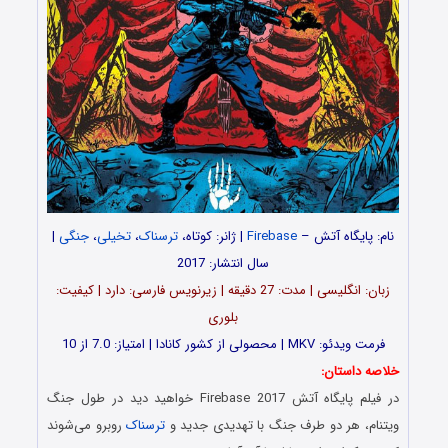
نام: پایگاه آتش –
Firebase
| ژانر: کوتاه،
ترسناک
،
تخیلی
،
جنگی
|
سال انتشار: 2017
زبان: انگلیسی | مدت‌: 27 دقیقه | زیرنویس فارسی: دارد | کیفیت:
بلوری
فرمت ویدئو: MKV | محصولی از کشور کانادا | امتیاز: 7.0 از 10
خلاصه داستان:
در فیلم پایگاه آتش Firebase 2017 خواهید دید در طول جنگ
ویتنام، هر دو طرف جنگ با تهدیدی جدید و
ترسناک
روبرو می‌شوند