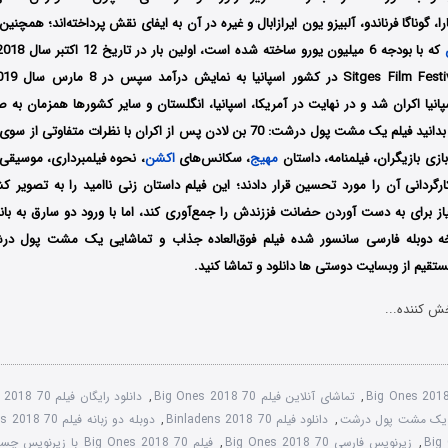
بارا، گوناگا فرناندو، آلبیزو یون ایرازابال و غیره در آن به ایفای نقش پرداخته‌اند؛ همچنی
که با بودجه 6 میلیون یورو ساخته شده است، اولین
نیا اکران شد و در نهایت در آمریکا، اسپانیا، انگلستان و سایر کشورها همزمان به ص
گردید؛ جالب است بدانید فیلم یک مشت پول درشت: 70 بن لادن پس از اکران با نظرات
بازی بازیگران، فیلمنامه، داستان
مهیج
، سکانس‌های
اکشن
، نحوه فیلمبرداری، موسیقی 
گردانی آن را مورد تحسین قرار دادند؛ این فیلم داستان زنی ناامید را به تصویر
از برای به دست آوردن حضانت فززندش را جمع‌آوری کند، اما با ورود دو سارق به بان
مستقیم از وبسایت دوستی ها دانلود و تماشا کنید.
ش کننده...
,
تماشای آنلاین فیلم 70 Big Ones 2018
,
دانلود رایگان فیلم 70 Big Ones 2018
,
دانلود فیلم 70 Binladens 2018
,
دوبله دو زبانه فیلم 70 Big Ones 2018
,
زیرنویس فارسی 70 Big Ones 2018
,
فیلم 70 Big Ones 2018 با زیرنویس چسبیده