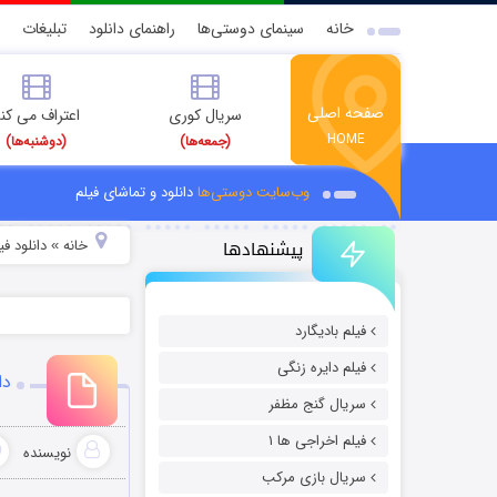
خانه
سینمای دوستی‌ها
راهنمای دانلود
تبلیغات
صفحه اصلی
سریال کوری
اعتراف می کن
HOME
(جمعه‌ها)
(دوشنبه‌ها)
وب‌سایت دوستی‌ها
دانلود و تماشای فیلم
پیشنهادها
خانه
دانلود ف
»
فیلم بادیگارد
فیلم دایره زنگی
دان
سریال گنج مظفر
فیلم اخراجی ها ۱
نویسنده
سریال بازی مرکب