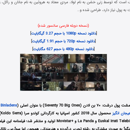
 است که توسط زنی خشن به نام لولا، مردی معتاد به هروئین به نام جانان و راکل، ز
ت به پول نیاز دارد، طراحی شده و…
(نسخه دوبله فارسی سانسور شده)
[
دانلود نسخه 1080p با حجم 3.27 گیگابایت
]
[
دانلود نسخه 720p با حجم 1.91 گیگابایت
]
[
دانلود نسخه 480p با حجم 627 مگابایت
]
ن (Seventy 70 Big Ones) با عنوان اصلی (
 Binladens
یجان انگیز
مح
کمپانی Euskal Irrati Telebista (EiTB) و La Panda و +Movistar تولید و منتشر ش
بنگوآ به صورت مشترک به رشته تحریر درآورده و هنرمندانی همچون اما سوآرس، ناتالی