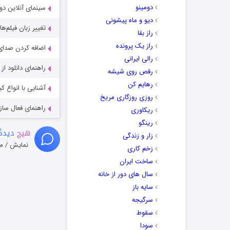
دومینو
سینمای آنلاین دو
دیو و ماه پیشونی
تغییر زبان فیلم‌ها
راز بقا
راز یک پرونده
اضافه کردن صدای 
رالی ایرانی
راهنمای دانلود ا
رقص روی شیشه
رهایم کن
آشنایی با انواع ک
روزی روزگاری مریخ
راهنمای فعال سازی کیفیت R
ریکاوری
رینگو
هیچ
دیدگا
زار و زندگی
نمایش / م
زخم کاری
ساخت ایران
سال های دور از خانه
سایه باز
سرگیجه
سقوط
سودا