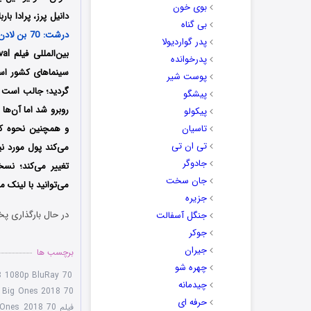
بوی خون
دانیل پرز، پرادا بار
بی گناه
درشت: 70 بن لادن
پدر گواردیولا
پدرخوانده
سینماهای کشور اسپا
پوست شیر
پیشگو
روبرو شد اما آن‌ها 
پیکولو
تاسیان
و همچنین نحوه کار
تی ان تی
می‌کند پول مورد نی
جادوگر
جان سخت
می‌توانید با لینک 
جزیره
در حال بارگذاری پخ
جنگل آسفالت
جوکر
جیران
برچسب ها
چهره شو
70 Big Ones 2018 1080p BluRay
چیدمانه
70 Big Ones 2018 یک مشت پول درشت
حرفه ای
فیلم 70 Big Ones 2018