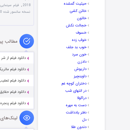
حیثیت گمشده
2018
,
فیلم سینمایی یک 
خائن کشی
نسخه سانسور شده 70 Big Ones 2018
خاتون
خجالت نکش
خسوف
خواب زده
مطالب پی
خوب بد جلف
خون سرد
دانلود فیلم از شر شیطان نجات
دادزن
داریوش
دانلود فیلم ماتریکس ۴ دوبله فارسی surrections 2021
داوینچیز
دانلود فیلم تعقیب کوبنده 003
دختران کوچه غم
در انتهای شب
دانلود فیلم حقایق تلخ hs 2024
دراکولا
دانلود فیلم پنجره مخفی w 2004
دست به مهره
دفتر یادداشت
لینک‌های 
دل
دندون طلا