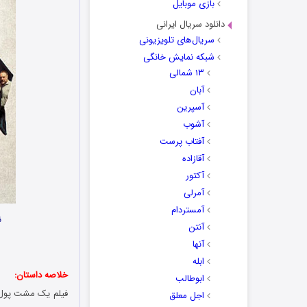
بازی موبایل
دانلود سریال ایرانی
سریال‌های تلویزیونی
شبکه نمایش خانگی
۱۳ شمالی
آبان
آسپرین
آشوب
آفتاب پرست
آقازاده
آکتور
آمرلی
آمستردام
ن
آنتن
آنها
ابله
خلاصه داستان:
ابوطالب
اجل معلق