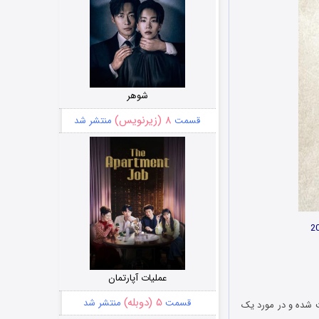
شوهر
۸ (زیرنویس)
قسمت
منتشر شد
عملیات آپارتمان
۵ (دوبله)
قسمت
منتشر شد
Seventy 70 Big  در مارس سال 2015 میلادی روایت شده و در مورد یک