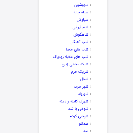
سووشون
سیاه چاله
سیاوش
شام ایرانی
شاهگوش
شب آهنگی
شب های مافیا
شب های مافیا: زودیاک
شبکه مخفی زنان
شریک جرم
شغال
شهر هرت
شهرزاد
شهرک کلیله و دمنه
شوخی با شما
شوخی کردم
صداتو
ضد