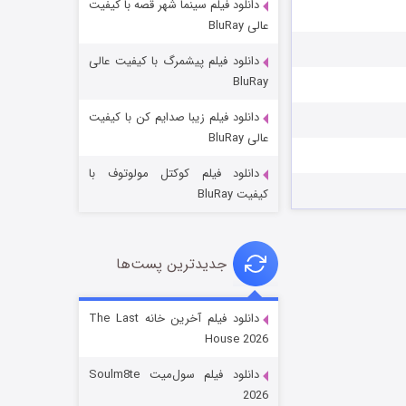
دانلود فیلم سینما شهر قصه با کیفیت
عالی BluRay
دانلود فیلم پیشمرگ با کیفیت عالی
BluRay
دانلود فیلم زیبا صدایم کن با کیفیت
جادوگری در مغولستان
عالی BluRay
۱۴ (زیرنویس)
قسمت
منتشر شد
دانلود فیلم کوکتل مولوتوف با
کیفیت BluRay
جدیدترین پست‌ها
دانلود فیلم آخرین خانه The Last
House 2026
باب اسفنجی فصل ۱۷
دانلود فیلم سول‌میت Soulm8te
۶ (زیرنویس)
قسمت
منتشر شد
2026