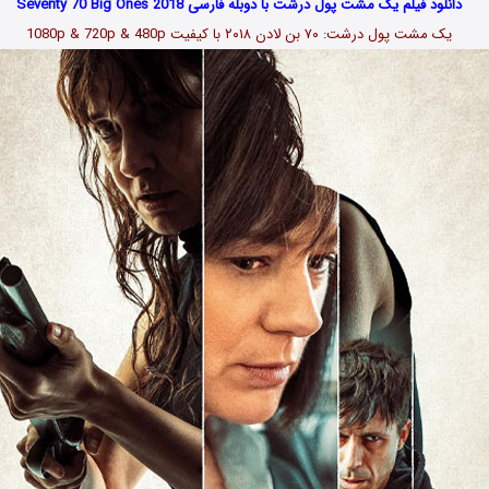
دانلود فیلم یک مشت پول درشت با دوبله فارسی Seventy 70 Big Ones 2018
یک مشت پول درشت: ۷۰ بن لادن ۲۰۱۸ با کیفیت 1080p & 720p & 480p