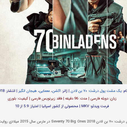
ام:
یک مشت پول درشت: ۷۰ بن لادن
| ژانر:
اکشن
،
معمایی
،
هیجان انگیز
| انتشار: 2018
زبان: دوبله فارسی | مدت‌‌: 96 دقیقه | فاقد زیرنویس فارسی | کیفیت: بلوری
فرمت ویدئو: MKV | محصولی از کشور اسپانیا | امتیاز: 5.9 از 10
فیلم یک مشت پول درشت: ۷۰ بن لادن Ones 2018