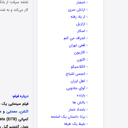
نقشه سرقت از بانک
احضار
ارتش سری
کار می‌کند و به شد
از یاد رفته
ازازیل
اسکار
اعتراف می کنم
افعی تهران
اکازیون
اکنون
الکلاسیکو
انجمن اشباح
اهل ایران
آوای جادویی
بازنده
درباره فیلم:
بالش ها
فیلم سینمایی یک مشت پول درشت: ۷۰ بن لاد
بامداد خمار
اکشن
،
معمایی
و
ه
برتا: داستان یک اسلحه
بلیط یک‌‌ طرفه
خوان آنتونیو گیل 