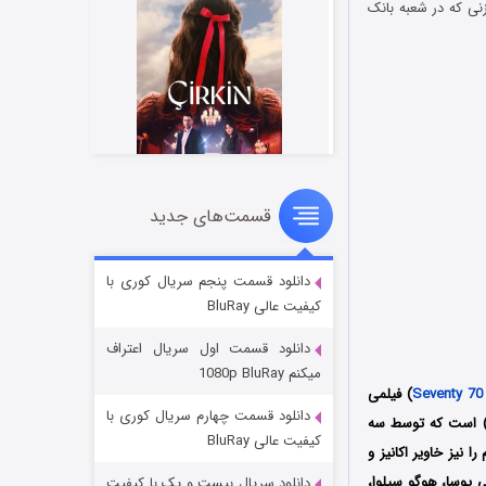
نی که در شعبه بانک
قسمت‌های جدید
سریال زشت
۲ (زیرنویس)
قسمت
منتشر شد
دانلود قسمت پنجم سریال کوری با
کیفیت عالی BluRay
دانلود قسمت اول سریال اعتراف
میکنم 1080p BluRay
Seventy 70
) فیلمی
دانلود قسمت چهارم سریال کوری با
صول سال 2018 کشور اسپانیا به کارگردانی کولدو سرا (Koldo Serra) است که توسط سه
کیفیت عالی BluRay
د؛ فیلمنامه این فیلم را نیز خاویر اکانیز و
 پوسا، هوگو سیلوا،
دانلود سریال بیست و یک با کیفیت