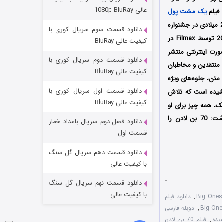
مردگان متحرک: شهر مرده ۳
عالی 1080p BluRay
ن فیلم
یک مشت پول
۲ (زیرنویس)
قسمت
منتشر شد
بار در تاریخ 12 اکتبر سال 2018 میلادی در جشنواره
دانلود قسمت سوم سریال کوری با
بین‌المللی فیلم Sitges Film Festival در کشور اسپانیا به نمایش درآمد سپس در 8 مارس سال 2019 توسط Filmax در
کیفیت عالی BluRay
ورت اینترنتی منتشر
دانلود قسمت دوم سریال کوری با
 متفاوتی از سوی منتقدین و مخاطبان
کیفیت عالی BluRay
متن، جلوه‌های ویژه
دانلود قسمت اول سریال کوری با
 کشیده است که تلاش
کیفیت عالی BluRay
ک، همه چیز برای او
تغییر می‌کند؛ نسخه دوبله فارسی سانسور شده فیلم فوق‌العاده جذاب و تماشایی یک مشت پول درشت: 70 بن لادن را
دانلود فصل دوم سریال بامداد خمار
شکست استوارت در نجات جهان
قسمت اول
۷ (زیرنویس)
قسمت
منتشر شد
دانلود قسمت دهم سریال گل سنگ
با کیفیت عالی
دانلود قسمت نهم سریال گل سنگ
با کیفیت عالی
,
دانلود فیلم
,
دوبله فارسی
,
فیلم 70 بن لادن