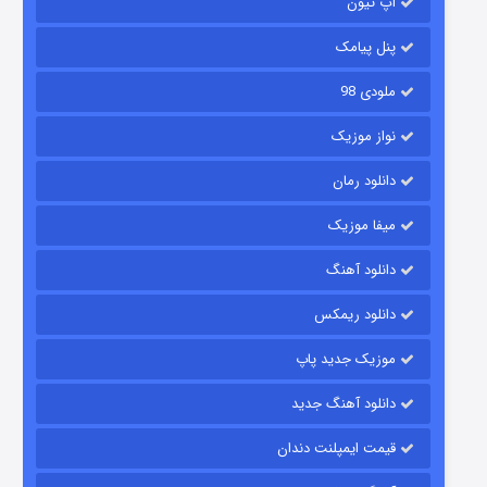
آپ تیون
۶ (زیرنویس)
قسمت
منتشر شد
پنل پیامک
ملودی 98
نواز موزیک
دانلود رمان
میفا موزیک
رویایی برای تو
دانلود آهنگ
۱۵ (دوبله)
قسمت
منتشر شد
دانلود ریمکس
موزیک جدید پاپ
دانلود آهنگ جدید
قیمت ایمپلنت دندان