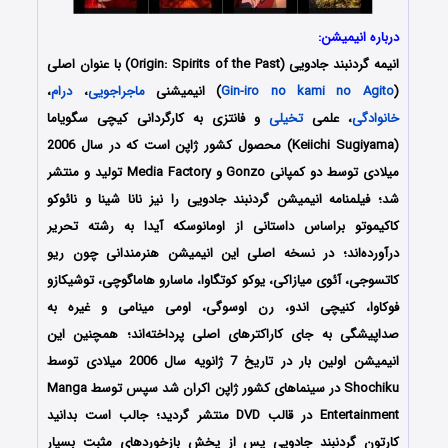
درباره انیمیشن:
انیمه گردنبند جادویی (Origin: Spirits of the Past) با عنوان اصلی
(
Gin-iro no kami no Agito
) انیمیشنی
ماجراجویی
،
درام
،
خانوادگی
، علمی
تخیلی
و فانتزی به کارگردانی کیچی سگویاما
(Keiichi Sugiyama) محصول کشور ژاپن است که در سال 2006
میلادی توسط دو کمپانی Gonzo و Media Factory تولید و منتشر
شد؛ فیلمنامه انیمیشن گردنبند جادویی را نیز نانا شینا و نائوکو
کاکیموتو براساس داستانی از اومانوسکه آیدا به رشته تحریر
درآورده‌‌‌‌‌‌اند؛ در نسخه اصلی این انیمیشن هنرمندانی چون ریو
کاتسوجی، آئوی میازاکی، یوکو کوتگاوا، ماسارو هاماگوچی، توشیکازو
فوکاوا، کنیچی اندو، رن اوسوگی، اومی مینامی و غیره به
صداپیشگی به جای کاراکترهای اصلی پرداخته‌اند؛ همچنین این
انیمیشن اولین بار در تاریخ 7 ژانویه سال 2006 میلادی توسط
Shochiku در سینماهای کشور ژاپن اکران شد سپس توسط Manga
Entertainment در قالب DVD منتشر گردید؛ جالب است بدانید
کارتون گردنبند جادویی پس از پخش بازخوردهای مثبت بسیار