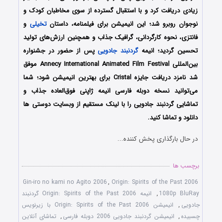
زیادی دریافت کرد و با استقبال گسترده از سوی مخاطبان کودک و
نوجوان روبرو شد؛ این انیمیشن برای فیلمنامه، داستان
تخیلی
و
فانتزی، نحوه کارگردانی، گرافیک جذاب و همچنین ارزش‌های تولید
تحسین گردید؛ انیمه
گردنبند جادویی
پس از حضور در جشنواره‌
بین‌المللی Annecy International Animated Film Festival موفق
شد نامزد دریافت جایزه Cristal برای بهترین انیمیشن شود؛ شما
می‌توانید نسخه دوبله فارسی انیمه ژاپنی فوق‌العاده جذاب و
تماشایی گردنبند جادویی را با لینک مستقیم از وبسایت دوستی ها
دانلود و تماشا کنید.
در حال بارگذاری پخش کننده...
برچسب ها
Gin-iro no kami no Agito 2006
,
Origin: Spirits of the Past 2006
1080p BluRay
,
انیمه Origin: Spirits of the Past 2006 گردنبند
جادویی
,
انیمیشن Origin: Spirits of the Past 2006 با زیرنویس
چسبیده
,
انیمیشن گردنبند جادویی 2006 دوبله فارسی
,
تماشای آنلاین