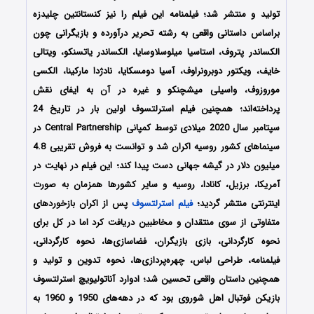
تولید و منتشر شد؛ فیلمنامه این فیلم را نیز کنستانتین چلیدزه
براساس داستانی واقعی به رشته تحریر درآورده و بازیگرانی چون
الکساندر پتروف، استاسیا میلوسلاوسایا، الکساندر یاتسنکو، ویتالی
خایف، ویکتور دوبرونراوف، آسیا دومسکایا، نادژدا مارکینا، الکسی
موروزوف، واسیلی میشچنکو و غیره در آن به ایفای نقش
پرداخته‌اند؛ همچنین فیلم استرلتسوف اولین بار در تاریخ 24
سپتامبر سال 2020 میلادی توسط کمپانی Central Partnership در
سینماهای کشور روسیه اکران شد و توانست به فروش تقریبی 4.8
میلیون دلار در گیشه جهانی دست پیدا کند؛ این فیلم در نهایت در
آمریکا، برزیل، کانادا، روسیه و سایر کشورها همزمان به صورت
اینترنتی منتشر گردید؛
فیلم استرلتسوف
پس از اکران بازخوردهای
متفاوتی از سوی منتقدان و مخاطبین دریافت کرد اما در کل برای
نحوه کارگردانی، بازی بازیگران، فضاسازی‌‌ها، نحوه کارگردانی،
فیلمنامه، طراحی لباس، چهره‌پردازی‌ها، نحوه تدوین و تولید و
همچنین داستان واقعی تحسین شد؛ ادوارد آناتولیویچ استرلتسوف
بازیکن فوتبال اهل شوروی بود که در دهه‌های 1950 و 1960 به