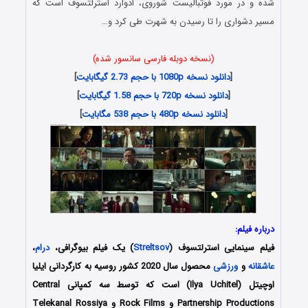
شده و در مورد فوتبالیست شوروی، ادوارد استرلتسوف است که
مسیر دشواری را تا رسیدن به شهرت طی کرد و…
(نسخه دوبله فارسی سانسور شده)
[
دانلود نسخه 1080p با حجم 2.73 گیگابایت
]
[
دانلود نسخه 720p با حجم 1.58 گیگابایت
]
[
دانلود نسخه 480p با حجم 538 مگابایت
]
درباره فیلم:
فیلم سینمایی استرلتسوف (
Streltsov
) یک فیلم بیوگرافی،
درام
،
عاشقانه
و
ورزشی
محصول سال 2020 کشور روسیه به کارگردانی ایلیا
اوچیتل (Ilya Uchitel) است که توسط سه کمپانی Central
Partnership Productions و Rock Films و Telekanal Rossiya