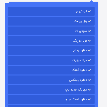
باب اسفنجی فصل ۱۷
آپ تیون
۶ (زیرنویس)
قسمت
منتشر شد
پنل پیامک
ملودی 98
نواز موزیک
دانلود رمان
میفا موزیک
رویایی برای تو
دانلود آهنگ
۱۵ (دوبله)
قسمت
منتشر شد
دانلود ریمکس
موزیک جدید پاپ
دانلود آهنگ جدید