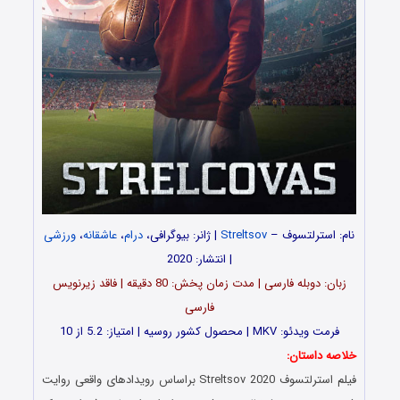
نام: استرلتسوف –
Streltsov
| ژانر: بیوگرافی،
درام
،
عاشقانه
،
ورزشی
| انتشار: 2020
زبان: دوبله فارسی | مدت‌ زمان پخش: 80 دقیقه | فاقد زیرنویس
فارسی
فرمت ویدئو: MKV | محصول کشور روسیه | امتیاز: 5.2 از 10
خلاصه داستان:
فیلم استرلتسوف Streltsov 2020 براساس رویدادهای واقعی روایت