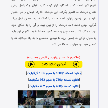
شرور ثور است که از آسگارد فرار کرده تا به دنبال ایگدراسل یعنی
همان درخت نه قلمرو بگردد. این درخت، قدرت کیهان را در اختیار
دارد و روی زمین پنهان شده است. با کمک فنریه، خدای غول پیکر
گرگی، لوکی قصد دارد درخت را از بین ببرد و آن را به شکل خود
دوباره بکارد تا بر همه چیز و همه کس مسلط شود. اکنون ثور باید
به دنبال لوکی به زمین برود تا نبردی حماسی را به راه بیندازد که با
تعادل خود دو جهان را حفظ می کند…
(سانسور شده با زیرنویس فارسی چسبیده)
[
دانلود نسخه 1080p با حجم 1.85 گیگابایت
]
[
دانلود نسخه 720p با حجم 953 مگابایت
]
[
دانلود نسخه 480p با حجم 482 مگابایت
]