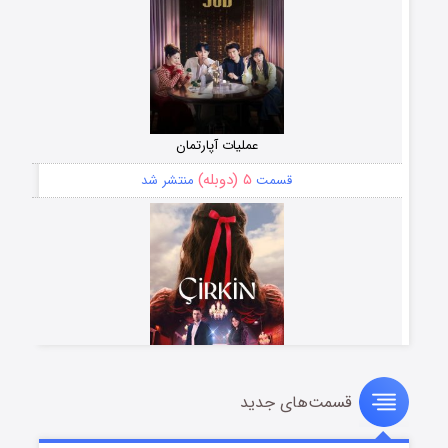
عملیات آپارتمان
۵ (دوبله)
قسمت
منتشر شد
قسمت‌های جدید
سریال زشت
۲ (زیرنویس)
قسمت
منتشر شد