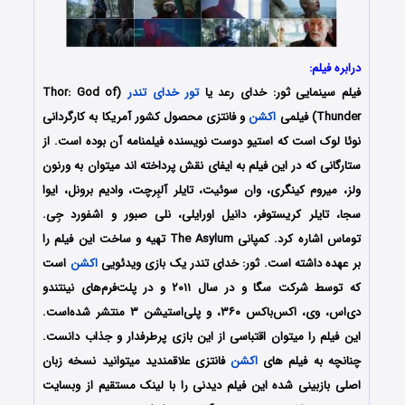
درابره فیلم:
فیلم سینمایی ثور: خدای رعد یا
تور خدای تندر
(Thor: God of
Thunder) فیلمی
اکشن
و فانتزی محصول کشور آمریکا به کارگردانی
نوئا لوک است که استیو دوست نویسنده فیلمنامه آن بوده است. از
ستارگانی که در این فیلم به ایفای نقش پرداخته اند میتوان به ورنون
ولز، میروم کینگری، وان سوئیت، تایلر آلبِرچت، وادیم برونل، ایوا
سجا، تایلر کریستوفر، دانیل اورایلی، نلی صبور و اشفورد جِی.
توماس اشاره کرد. کمپانی The Asylum تهیه و ساخت این فیلم را
بر عهده داشته است. ثور: خدای تندر یک بازی ویدئویی
اکشن
است
که توسط شرکت سگا و در سال ۲۰۱۱ و در پلت‌فرم‌های نینتندو
دی‌اس، وی، اکس‌باکس ۳۶۰، و پلی‌استیشن ۳ منتشر شده‌است.
این فیلم را میتوان اقتباسی از این بازی پرطرفدار و جذاب دانست.
چنانچه به فیلم های
اکشن
فانتزی علاقمندید میتوانید نسخه زبان
اصلی بازبینی شده این فیلم دیدنی را با لینک مستقیم از وبسایت