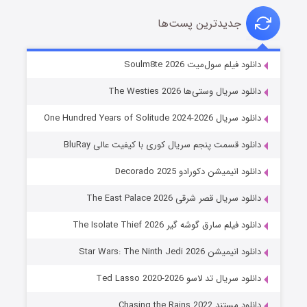
جدیدترین پست‌ها
خاندان اژدها فصل ۳
دانلود فیلم سول‌میت Soulm8te 2026
۶ (زیرنویس)
قسمت
منتشر شد
دانلود سریال وستی‌ها The Westies 2026
دانلود سریال One Hundred Years of Solitude 2024-2026
دانلود قسمت پنجم سریال کوری با کیفیت عالی BluRay
دانلود انیمیشن دکورادو Decorado 2025
دانلود سریال قصر شرقی The East Palace 2026
دانلود فیلم سارق گوشه گیر The Isolate Thief 2026
جادوگری در مغولستان
دانلود انیمیشن Star Wars: The Ninth Jedi 2026
۱۴ (زیرنویس)
قسمت
منتشر شد
دانلود سریال تد لاسو Ted Lasso 2020-2026
دانلود مستند Chasing the Rains 2022