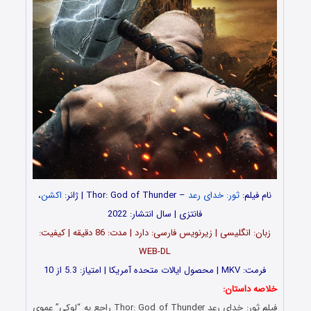
نام فیلم:
ثور: خدای رعد
– Thor: God of Thunder | ژانر:
اکشن
،
فانتزی | سال انتشار: 2022
زبان: انگلیسی | زیرنویس فارسی: دارد | مدت: 86 دقیقه | کیفیت:
WEB-DL
فرمت: MKV | محصول ایالات متحده آمریکا | امتیاز: 5.3 از 10
خلاصه داستان:
فیلم ثور: خدای رعد Thor: God of Thunder راجع به “لوکی” عموی