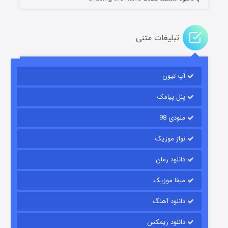
تبلیغات متنی
آپ تیون
باب اسفنجی فصل ۱۷
۶ (زیرنویس)
قسمت
منتشر شد
پنل پیامک
ملودی 98
نواز موزیک
دانلود رمان
میفا موزیک
دانلود آهنگ
رویایی برای تو
دانلود ریمکس
۱۵ (دوبله)
قسمت
منتشر شد