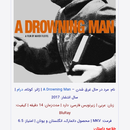
نام: مرد در حال غرق شدن –
A Drowning Man
| ژانر: کوتاه،
درام
|
سال انتشار: 2017
زبان: عربی | زیرنویس فارسی: دارد | مدت‌زمان: 14 دقیقه | کیفیت:
BluRay
فرمت: MKV | محصول دانمارک، انگلستان و یونان | امتیاز: 6.5
خلاصه داستان: