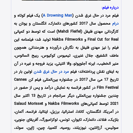
درباره فیلم:
فیلم مرد در حال غرق شدن (
A Drowning Man
) یک فیلم کوتاه و
درام
محصول سال 2017 کشورهای دانمارک، انگلستان و یونان به
کارگردانی مهدی فلیفل (Mahdi Fleifel) است که توسط دو کمپانی‌
Final Cut for Real و Nakba Filmworks تولید شد؛ فیلمنامه این
فیلم را نیز مهدی فلیفل به نگارش درآورده و هنرمندانی همچون
عاطف الشفیع، جلال غنیری، تیمیوس کوکیوس، ربیح السالوس،
منیر الخطیب، ایرنه آجلوپولو، والا التیتی، یزید فروجه و غیره در آن
به ایفای نقش پرداخته‌اند؛ فیلم
مرد در حال غرق شدن
اولین بار در
تاریخ 17 می سال 2017 در جشنواره بین‌المللی فیلم کن Cannes
Film Festival در کشور فرانسه به نمایش درآمد و پس از حضور در
چندین جشنواره بین‌المللی دیگر سرانجام در تاریخ 13 اکتبر سال
2021 توسط کمپانی‌های Nakba Filmworks و Salaud Morisset
در آمریکا، انگلستان، کانادا، استرالیا، برزیل، ایتالیا، فرانسه، آلمان،
بلژیک، فنلاند، دانمارک، تایوان، تونس، لوکزامبورگ، آفریقای جنوبی،
سوئیس، آرژانتین، نیوزیلند، روسیه، کلمبیا، چین، ژاپن، سوئد،