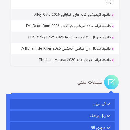
2026
دانلود انیمیشن گربه های خیابانی Alley Cats 2026
عملیات آپارتمان
دانلود فیلم مرده شیطانی در آتش Evil Dead Burn 2026
۲ (زیرنویس)
قسمت
منتشر شد
دانلود سریال عشق چسبناک ما Our Sticky Love 2026
دانلود سریال زن متاهل آدمکش A Bona Fide Killer 2026
دانلود فیلم آخرین خانه The Last House 2026
تبلیغات متنی
مردگان متحرک: شهر مرده ۳
۲ (زیرنویس)
قسمت
منتشر شد
آپ تیون
پنل پیامک
ملودی 98