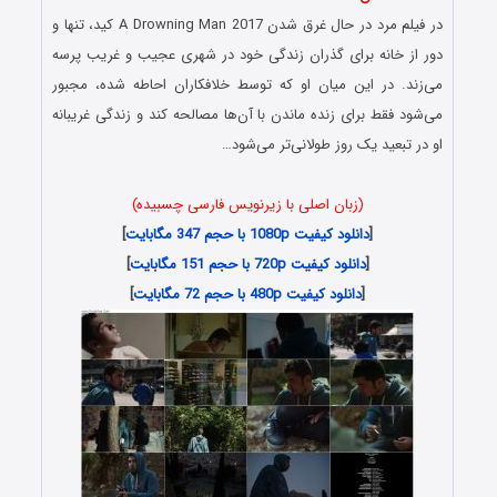
در فیلم مرد در حال غرق شدن A Drowning Man 2017 کید، تنها و
دور از خانه برای گذران زندگی خود در شهری عجیب و غریب پرسه
می‌زند. در این میان او که توسط خلافکاران احاطه شده، مجبور
می‌شود فقط برای زنده ماندن با آن‌ها مصالحه کند و زندگی غریبانه
او در تبعید یک روز طولانی‌تر می‌شود…
(زبان اصلی با زیرنویس فارسی چسبیده)
[
دانلود کیفیت 1080p با حجم 347 مگابایت
]
[
دانلود کیفیت 720p با حجم 151 مگابایت
]
[
دانلود کیفیت 480p با حجم 72 مگابایت
]