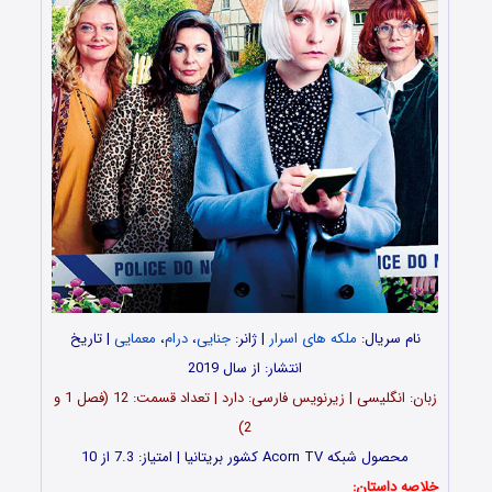
نام سریال:
ملکه های اسرار
| ژانر:
جنایی
،
درام
،
معمایی
| تاریخ
انتشار: از سال 2019
زبان: انگلیسی | زیرنویس فارسی: دارد | تعداد قسمت‌‌‌‌‌‌: 12 (فصل 1 و
2)
محصول شبکه Acorn TV کشور بریتانیا | امتیاز: 7.3 از 10
خلاصه داستان: