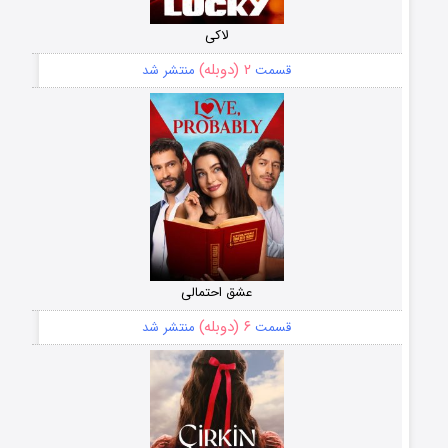
لاکی
۲ (دوبله)
قسمت
منتشر شد
عشق احتمالی
۶ (دوبله)
قسمت
منتشر شد