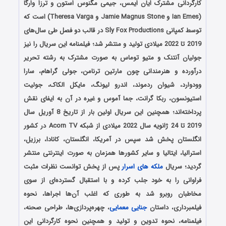
کارگردانی مشترک ایان ایمس، جیمی مگنوس استون و ترزا وارگا
(Ian Emes و Jamie Magnus Stone و Theresa Varga) است که
توسط کمپانی Sly Fox Productions در قالب دو فصل طی سال‌های
2019 تا 2022 میلادی تولید و منتشر شد؛ فیلمنامه این سریال را نیز
جولیان آنتنک و متیو توماس به صورت مشترک به رشته تحریر
درآورده و هنرمندانی چون مارتین ترنامن، جولی گراهام، سارا
وودوارد، شیوان ردموند، اندرو لیونگ، مایکل الکاک، جولیت
استیونسون، ربکا گرانت، جما آموس و غیره در آن به ایفای نقش
پرداخته‌اند؛ همچنین این سریال اولین بار از تاریخ 8 آوریل سال
2019 تا 24 ژانویه سال 2022 میلادی از شبکه Acorn TV در کشور
انگلستان پخش شد سپس در آمریکا، انگلستان، کانادا، برزیل،
استرالیا، ایتالیا و سایر کشورها همزمان به صورت اینترنتی منتشر
گردید؛ سریال
ملکه های اسرار
پس از پخش توانست نظرات مثبت
فراوانی را به خود جلب کرده و با استقبال گسترده‌ای از سوی
مخاطبان روبرو شد به طوری که اغلب آن‌ها اجراها، نحوه
فیلمبرداری، داستان
جنایی
معمایی
، چهره‌پردازی‌ها، طراحی صحنه،
فیلمنامه، نحوه تدوین و تولید و همچنین نحوه کارگردانی این