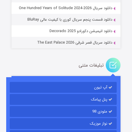
دانلود سریال One Hundred Years of Solitude 2024-2026
عملیات آپارتمان
دانلود قسمت پنجم سریال کوری با کیفیت عالی BluRay
۲ (زیرنویس)
قسمت
منتشر شد
دانلود انیمیشن دکورادو Decorado 2025
دانلود سریال قصر شرقی The East Palace 2026
تبلیغات متنی
آپ تیون
مردگان متحرک: شهر مرده ۳
۲ (زیرنویس)
قسمت
منتشر شد
پنل پیامک
ملودی 98
نواز موزیک