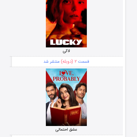
لاکی
۲ (دوبله)
قسمت
منتشر شد
عشق احتمالی