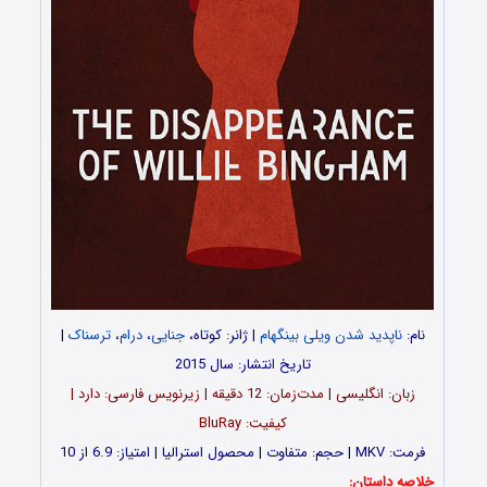
نام:
ناپدید شدن ویلی بینگهام
| ژانر: کوتاه،
جنایی
،
درام
،
ترسناک
|
تاریخ انتشار: سال 2015
زبان: انگلیسی | مدت‌زمان: 12 دقیقه | زیرنویس فارسی: دارد |
کیفیت: BluRay
فرمت: MKV | حجم: متفاوت | محصول استرالیا | امتیاز: 6.9 از 10
خلاصه داستان: