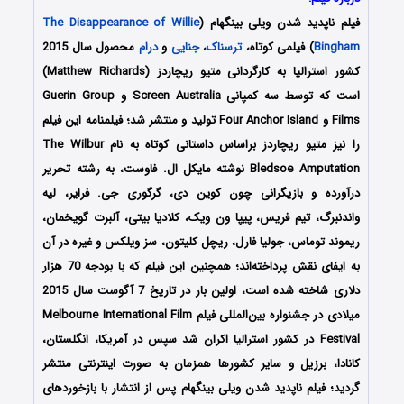
فیلم ناپدید شدن ویلی بینگهام (
The Disappearance of Willie
Bingham
) فیلمی کوتاه،
ترسناک
،
جنایی
و
درام
محصول سال 2015
کشور استرالیا به کارگردانی متیو ریچاردز (Matthew Richards)
است که توسط سه کمپانی Screen Australia و Guerin Group
Films و Four Anchor Island تولید و منتشر شد؛ فیلمنامه این فیلم
را نیز متیو ریچاردز براساس داستانی کوتاه به نام The Wilbur
Bledsoe Amputation نوشته مایکل ال. فاوست، به رشته تحریر
درآورده و بازیگرانی چون کوین دی، گرگوری جی. فرایر، لیه
واندنبرگ، تیم فریس، پیپا ون ویک، کلادیا بیتی، آلبرت گویخمان،
ریموند توماس، جولیا فارل، ریچل کلیتون، سز ویلکس و غیره در آن
به ایفای نقش پرداخته‌اند؛ همچنین این فیلم که با بودجه 70 هزار
دلاری شاخته شده است، اولین بار در تاریخ 7 آگوست سال 2015
میلادی در جشنواره بین‌المللی فیلم Melbourne International Film
Festival در کشور استرالیا اکران شد سپس در آمریکا، انگلستان،
کانادا، برزیل و سایر کشورها همزمان به صورت اینترنتی منتشر
گردید؛ فیلم ناپدید شدن ویلی بینگهام پس از انتشار با بازخوردهای