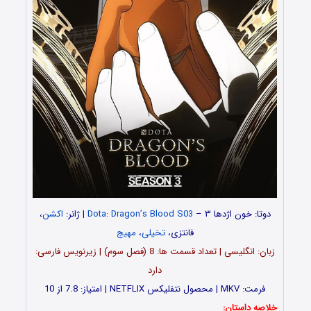
دوتا: خون اژدها ۳ –
Dota: Dragon’s Blood S03
| ژانر:
اکشن
،
فانتزی،
تخیلی
،
مهیج
زبان: انگلیسی | تعداد قسمت ها: 8 (فصل سوم) | زیرنویس فارسی:
دارد
فرمت: MKV | محصول نتفلیکس NETFLIX | امتیاز: 7.8 از 10
خلاصه داستان: