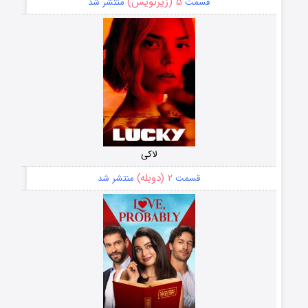
۵ (زیرنویس)
قسمت
منتشر شد
لاکی
۲ (دوبله)
قسمت
منتشر شد