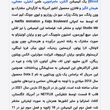
Blood
) یک انیمیشن
اکشن
،
ماجراجویی
، علمی
تخیلی
،
معمایی
،
هیجان انگیز
و فانتزی محصول کشور آمریکا به کارگردانی مشترک یو
وون پانگ، سو یانگ پارک، میو دل روزاریو و ایوی جونگ کیم است
که توسط سه کمپانی Kaiju Boulevard و Netflix Animation و
Studio Mir تولید و منتشر شد؛ فیلمنامه این انیمیشن را نیز اشلی
میلر، میچ آیورسون، استیون ملچینگ، امی چو و برایان کونیتزکو به
صورت مشترک به رشته تحریر درآورده و هنرمندانی چون یوری
لاونتال، لارا پولور، کریستین ریدیک، تروی بیکر، فریا تینگلی،
کریستوفر بنکومو، برایان کریچوف، الیزابت سوترلین، الکس ویلتون
ریگان، کاری سایپو، تونی تاد، جاش کیتون، تارا پلات و غیره در
نقش کاراکترهای این انیمیشن به صداپیشگی پرداخته‌اند؛ همچنین
این سریال که براساس یک بازی ویدئویی به نام Dota 2 محصول
سال 2013 میلادی و با توجه به قهرمانان حماسی و نبردهای جادویی
جذاب ساخته شده است، اولین بار در تاریخ 25 مارس سال 2021 در
قالب 8 قسمت توسط نتفلیکس NETFLIX در آمریکا، انگلستان،
کانادا، استرالیا و سایر کشورها همزمان به صورت اینترنتی منتشر
شد؛ فصل دوم این انیمیشن در 18 ژانویه و فصل سوم نیز در 11