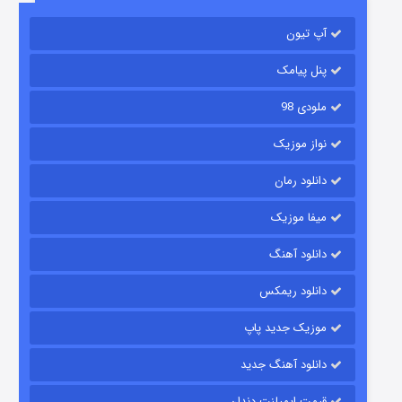
آپ تیون
مردگان متحرک: شهر مرده ۳
۲ (زیرنویس)
قسمت
منتشر شد
پنل پیامک
ملودی 98
نواز موزیک
دانلود رمان
میفا موزیک
دانلود آهنگ
شکست استوارت در نجات جهان
دانلود ریمکس
۷ (زیرنویس)
قسمت
منتشر شد
موزیک جدید پاپ
دانلود آهنگ جدید
قیمت ایمپلنت دندان