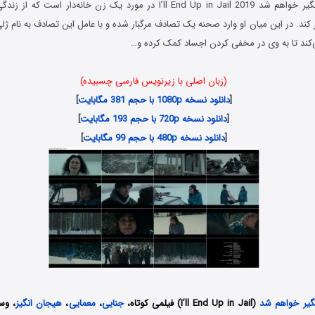
فیلم در نهایت دستگیر خواهم شد I’ll End Up in Jail 2019 در مورد یک زن خانه
ر کند. در این میان او وارد صحنه یک تصادف مرگبار شده و با عامل این تصادف به نام ژل
ی‌کند تا به وی در مخفی کردن اجساد کمک کرده و…
(زبان اصلی با زیرنویس فارسی چسبیده)
[
دانلود نسخه 1080p با حجم 381 مگابایت
]
[
دانلود نسخه 720p با حجم 193 مگابایت
]
[
دانلود نسخه 480p با حجم 99 مگابایت
]
گیر خواهم شد
(I’ll End Up in Jail) فیلمی کوتاه،
جنایی
،
معمایی
،
هیجان انگیز
، وس