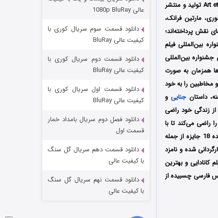
مردگان متحرک: شهر مرده ۳
سال 2019 کشور کانادا به کارگردانی الکساندر داستی (Alexandre Dostie) است که توسط کمپانی Art et essai تولید و منتشر
عالی 1080p BluRay
وری، مارتین فرانک،
2 (زیرنویس)
قسمت
منتشر شد
دانلود قسمت سوم سریال کوری با
ی نقش پرداخته‌اند؛
کیفیت عالی BluRay
2 میلادی در جشنواره بین‌المللی فیلم
در چندین جشنواره بین‌المللی
دانلود قسمت دوم سریال کوری با
کیفیت عالی BluRay
ن و سایر کشورها همزمان به صورت
 مخاطبین را به خود
دانلود قسمت اول سریال کوری با
نه، داستان
جنایی
و
کیفیت عالی BluRay
 از زندگی خود راضی
دانلود فصل دوم سریال بامداد خمار
 راضی می‌کند تا با
شکست استوارت در نجات جهان
قسمت اول
کمک هم اجساد را مخفی کنند؛ این فیلم پس از حضور در جشنواره‌های بین‌المللی متعدد موفق شد برنده 18 جایزه از جمله
7 (زیرنویس)
قسمت
منتشر شد
رگردانی شده و نامزد
دانلود قسمت دهم سریال گل سنگ
با کیفیت عالی
یلم کانادایی و بهترین
ویس فارسی چسبیده از
دانلود قسمت نهم سریال گل سنگ
با کیفیت عالی