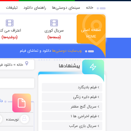
خانه
سینمای دوستی‌ها
راهنمای دانلود
تبلیغات
صفحه اصلی
سریال کوری
اعتراف می کن
HOME
(جمعه‌ها)
(دوشنبه‌ها)
وب‌سایت دوستی‌ها
دانلود و تماشای فیلم
پیشنهادها
خانه
دانلود ف
»
فیلم بادیگارد
فیلم دایره زنگی
دان
سریال گنج مظفر
فیلم اخراجی ها ۱
نویسنده
سریال بازی مرکب