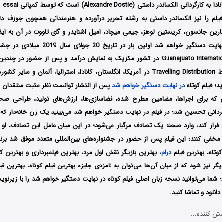
فیلم را نیز الکساندر داستی به رشته تحریر درآورده و هنرمندانی همچون جوزف دل
ارین جانسون، کریستین لوهز، جیمی میچاد، امیل اشنایدر و گای تاووت در آن به ایفا
هایت دستگیر خواهم شد
اولین
بار در تاریخ 20 جولای سال 019
Guanajuato International Film Festival در کشور مکزیک به نمایش درآمد و پس از حضور 
دیگر سرانجام توسط Travelling Distribution در آمریکا، انگلستان، کانادا، استرالیا، آلما
د؛ فیلم کوتاه
در نهایت دستگیر خواهم شد
پس از انتشار توانست نظر مثبت منتقدان و
که برای اجراها، مضامین مطرح شده، فضاسازی‌ها، ارزش‌های تولید، طراحی صح
دانی تحسین شد؛ در فیلم در نهایت دستگیر خواهم شد می‌بینید یک زن خانه‌دار که
رار کند، وارد صحنه یک تصادف مرگبار می‌شود؛ در این میان عامل این تصادف، او را
کوتاه، بهترین فیلم
درام
، بهترین بازیگر نقش اول مرد، بهترین فیلمبرداری و بهترین کا
 جایزه دیگر نیز شود که از میان آن‌ها می‌توان به نامزدی جایزه بهترین فیلم کوتاه، بهترین ف
د؛ شما می‌توانید نسخه زبان اصلی فیلم کوتاه در نهایت دستگیر خواهم شد را با زیرن
نلود و تماشا کنید.
ش کننده...