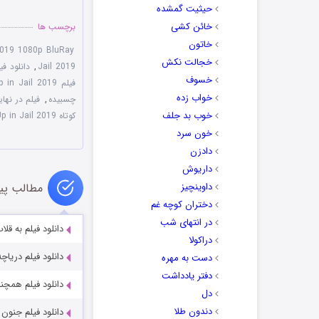
حیثیت گمشده
خائن کشی
برچسب ها
خاتون
 2019 1080p BluRay
خجالت نکش
Jail 2019
,
دانلود فیلم I'll End Up in Jail 2019 ب
خسوف
فیلم I'll End Up in Jail 2019
خواب زده
چسبیده
,
فیلم در نهایت دس
خوب بد جلف
کوتاه I'll End Up in Jail 2019
خون سرد
دادزن
داریوش
داوینچیز
مطالب پی
دختران کوچه غم
در انتهای شب
دانلود فیلم به قلاب انداختن
دراکولا
دانلود فیلم دریاچه سیاه: پرتگا
دست به مهره
دفتر یادداشت
دانلود فیلم همچنان قدم‌ زنان
دل
دندون طلا
دانلود فیلم جنون Wannabe 2024