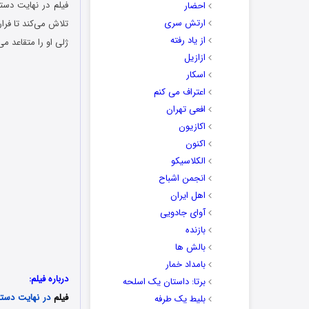
احضار
ارتش سری
تلاش می‌کند تا فرا
از یاد رفته
ژلی او را متقاعد م
ازازیل
اسکار
اعتراف می کنم
افعی تهران
اکازیون
اکنون
الکلاسیکو
انجمن اشباح
اهل ایران
آوای جادویی
بازنده
بالش ها
بامداد خمار
درباره فیلم:
برتا: داستان یک اسلحه
فیلم
در نهایت دست
بلیط یک‌‌ طرفه