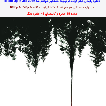
دانلود رایگان فیلم کوتاه در نهایت دستگیر خواهم شد I’ll End Up in Jail 2019
در نهایت دستگیر خواهم شد ۲۰۱۹ با کیفیت 1080p & 720p & 480p
برنده 18 جایزه و کاندیدای 48 جایزه دیگر