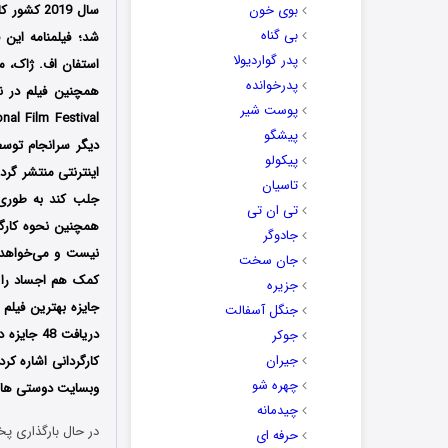
بوی خون
بی گناه
شد؛ فیلمنامه این 
پدر گواردیولا
استفان اف. ژاک، م
پدرخوانده
همچنین فیلم در ن
پوست شیر
پیشگو
پیکولو
اینترنتی منتشر گردی
تاسیان
جلب کند به طوری 
تی ان تی
همچنین نحوه کارگر
جادوگر
نیست و می‌خواهد ف
جان سخت
جزیره
جایزه بهترین فیلم 
جنگل آسفالت
دریافت 48
جوکر
جیران
کارگردانی اشاره کر
چهره شو
وبسایت دوستی ها دا
چیدمانه
در حال بارگذاری پخ
حرفه ای