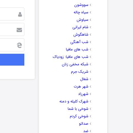
سووشون
سیاه چاله
سیاوش
شام ایرانی
شاهگوش
شب آهنگی
شب های مافیا
شب های مافیا: زودیاک
شبکه مخفی زنان
شریک جرم
شغال
شهر هرت
شهرزاد
شهرک کلیله و دمنه
شوخی با شما
شوخی کردم
صداتو
ضد