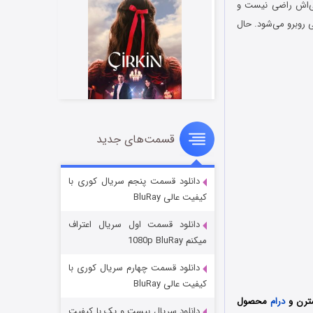
‌دار است که از زندگی‌اش راضی نیست و
ی روبرو می‌شود. حال
قسمت‌های جدید
سریال زشت
2 (زیرنویس)
قسمت
منتشر شد
دانلود قسمت پنجم سریال کوری با
کیفیت عالی BluRay
دانلود قسمت اول سریال اعتراف
میکنم 1080p BluRay
دانلود قسمت چهارم سریال کوری با
کیفیت عالی BluRay
ترن و
درام
محصول
دانلود سریال بیست و یک با کیفیت