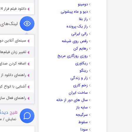
دومینو
دانلود فیلم فرار The Outrun 2024
دیو و ماه پیشونی
راز بقا
لینک‌های 
راز یک پرونده
رالی ایرانی
سینمای آنلاین دو
رقص روی شیشه
رهایم کن
تغییر زبان فیلم‌ها
روزی روزگاری مریخ
ریکاوری
اضافه کردن صدای 
رینگو
راهنمای دانلود ا
زار و زندگی
زخم کاری
آشنایی با انواع ک
ساخت ایران
راهنمای فعال سازی کیفیت R
سال های دور از خانه
سایه باز
هیچ
دیدگا
سرگیجه
نمایش / م
سقوط
سودا