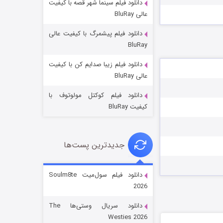
دانلود فیلم سینما شهر قصه با کیفیت
عالی BluRay
دانلود فیلم پیشمرگ با کیفیت عالی
BluRay
دانلود فیلم زیبا صدایم کن با کیفیت
جادوگری در مغولستان
عالی BluRay
14 (زیرنویس)
قسمت
منتشر شد
دانلود فیلم کوکتل مولوتوف با
کیفیت BluRay
جدیدترین پست‌ها
دانلود فیلم سول‌میت Soulm8te
2026
باب اسفنجی فصل ۱۷
دانلود سریال وستی‌ها The
6 (زیرنویس)
قسمت
منتشر شد
Westies 2026