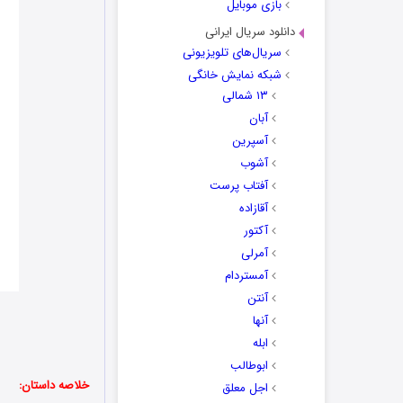
بازی موبایل
دانلود سریال ایرانی
سریال‌های تلویزیونی
شبکه نمایش خانگی
۱۳ شمالی
آبان
آسپرین
آشوب
آفتاب پرست
آقازاده
آکتور
آمرلی
آمستردام
آنتن
آنها
ابله
ابوطالب
خلاصه داستان:
اجل معلق