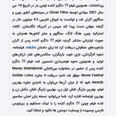
پرداخته‌اند؛ همچنین فیلم 77 دلگرم کننده اولین بار در تاریخ 14 می
سال 2021 میلادی توسط Clover Films در سینماهای کشور چین و
سنگاپور اکران شد و توانست به فروش تقریبی 4.3 میلیون دلار در
گیشه جهانی دست پیدا کند سپس در آمریکا، انگلستان، کانادا،
استرالیا، چین، هنگ کنگ، سنگاپور و سایر کشورها همزمان به
صورت اینترنتی منتشر گردید؛ فیلم 77 دلگرم کننده پس از اکران
بازخوردهای متفاوتی دریافت کرد اما برای داستان
عاشقانه
، فیلمنامه،
نحوه کارگردانی، بازی خوب بازیگران، سکانس‌های طنز، ارزش‌های
تولید و همچنین نحوه فیلمبرداری تحسین شد؛ فیلم 77 دلگرم
کننده پس از حضور در جشنواره‌ بین‌المللی Macau International
Movie Festival موفق شد نامزد دریافت 4 جایزه Golden Lotus
Awards شود که از میان آن‌ها می‌توان به نامزدی جایزه بهترین
فیلم، بهترین بازیگر نقش اول زن، بهترین بازیگر نقش مکمل زن و
بهترین فیلمنامه اشاره کرد؛ شما می‌توانید نسخه زبان اصلی سانسور
شده فیلم چینی 77 دلگرم کننده را با لینک مستقیم و زیرنویس
فارسی چسبیده از وبسایت دوستی ها دانلود و تماشا کنید.