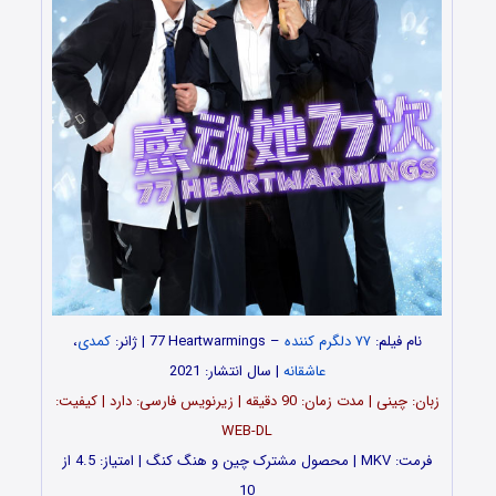
نام فیلم:
۷۷ دلگرم کننده
– 77
Heartwarmings | ژانر:
i
کمدی
،
عاشقانه
| سال انتشار: 2021
زبان: چینی | مدت‌‌‌ زمان: 90 دقیقه | زیرنویس فارسی: دارد | کیفیت:
WEB-DL
فرمت: MKV | محصول مشترک چین و هنگ کنگ | امتیاز: 4.5 از
10