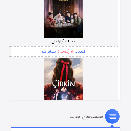
عملیات آپارتمان
۵ (دوبله)
قسمت
منتشر شد
قسمت‌های جدید
سریال زشت
۲ (زیرنویس)
قسمت
منتشر شد