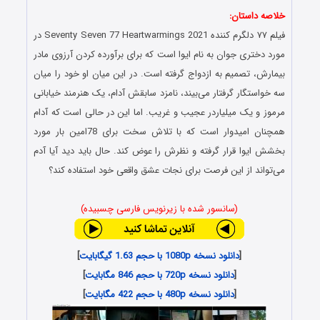
خلاصه داستان:
فیلم ۷۷ دلگرم کننده Seventy Seven 77 Heartwarmings 2021 در
مورد دختری جوان به نام ایوا است که برای برآورده کردن آرزوی مادر
بیمارش، تصمیم به ازدواج گرفته است. در این میان او خود را میان
سه خواستگار گرفتار می‌بیند، نامزد سابقش آدام، یک هنرمند خیابانی
مرموز و یک میلیاردر عجیب و غریب. اما این در حالی است که آدام
همچنان امیدوار است که با تلاش سخت برای 78امین بار مورد
بخشش ایوا قرار گرفته و نظرش را عوض کند. حال باید دید آیا آدم
می‌تواند از این فرصت برای نجات عشق واقعی خود استفاده کند؟
(سانسور شده با زیرنویس فارسی چسبیده)
[
دانلود نسخه 1080p با حجم 1.63 گیگابایت
]
[
دانلود نسخه 720p با حجم 846 مگابایت
]
[
دانلود نسخه 480p با حجم 422 مگابایت
]