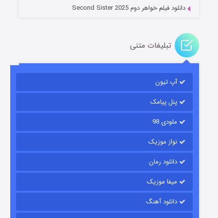
دانلود فیلم خواهر دوم Second Sister 2025
تبلیغات متنی
باب اسفنجی فصل ۱۷
آپ تیون
۶ (زیرنویس)
قسمت
منتشر شد
پنل پیامک
ملودی 98
نواز موزیک
دانلود رمان
میفا موزیک
رویایی برای تو
دانلود آهنگ
۱۵ (دوبله)
قسمت
منتشر شد