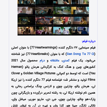
درباره فیلم:
فیلم سینمایی ۷۷ دلگرم کننده (77
i
Heartwarmings) با عنوان اصلی
(
Gan Dong Ta 77 Ci
) که با عنوان (77
i
Heartbreaks) نیز شناخته
می‌شود، یک فیلم
کمدی
،
عاشقانه
و
درام
محصول سال 2021
کشورهای چین و هنگ کنگ به کارگردانی هرمان یائو (Herman
Yau) است که توسط دو کمپانی Golden Village Pictures و Clover
Films تولید و منتشر شد؛ فیلمنامه فیلم 77 دلگرم کننده را نیز اریکا
لی، هرمان یائو، چارلین چوی و لارنس چنگ براساس رمانی به
همین نام نوشته اریکا لی، به رشته تحریر درآورده و بازیگرانی چون
پارک-هو چائو، چارلین چوی، جی دی، ماریو موریر، میشل وای،
ناتالی تانگ، جینا هو، کارا وای و غیره در آن به ایفای نقش