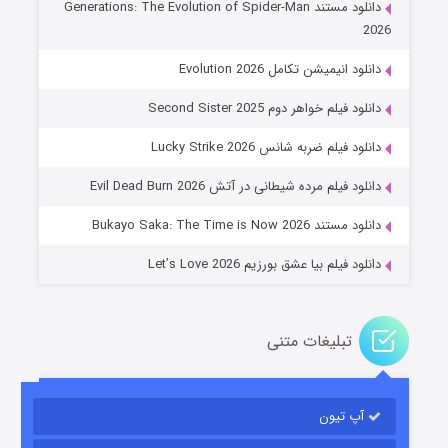
دانلود مستند Generations: The Evolution of Spider-Man
2026
دانلود انیمیشن تکامل Evolution 2026
دانلود فیلم خواهر دوم Second Sister 2025
جادوگری در مغولستان
دانلود فیلم ضربه شانس Lucky Strike 2026
۱۴ (زیرنویس)
قسمت
منتشر شد
دانلود فیلم مرده شیطانی در آتش Evil Dead Burn 2026
دانلود مستند Bukayo Saka: The Time is Now 2026
دانلود فیلم بیا عشق بورزیم Let’s Love 2026
تبلیغات متنی
باب اسفنجی فصل ۱۷
آپ تیون
۶ (زیرنویس)
قسمت
منتشر شد