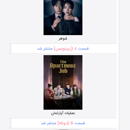
شوهر
۸ (زیرنویس)
قسمت
منتشر شد
عملیات آپارتمان
۵ (دوبله)
قسمت
منتشر شد