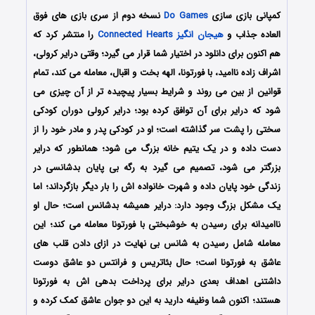
کمپانی بازی سازی
Do Games
نسخه دوم از سری بازی های فوق
العاده جذاب و
هیجان انگیز
Connected Hearts
را منتشر کرد که
هم اکنون برای دانلود در اختیار شما قرار می گیرد؛ وقتی درایر کرولی،
اشراف زاده ناامید، با فورتونا، الهه بخت و اقبال، معامله می کند، تمام
قوانین از بین می روند و شرایط بسیار پیچیده تر از آن چیزی می
شود که درایر برای آن توافق کرده بود؛ درایر کرولی دوران کودکی
سختی را پشت سر گذاشته است؛ او در کودکی پدر و مادر خود را از
دست داده و در یک یتیم خانه بزرگ می شود؛ همانطور که درایر
بزرگتر می شود، تصمیم می گیرد به رگه بی پایان بدشانسی در
زندگی خود پایان داده و شهرت خانواده اش را بار دیگر بازگرداند؛ اما
یک مشکل بزرگ وجود دارد: درایر همیشه بدشانس است؛ حال او
ناامیدانه برای رسیدن به خوشبختی با فورتونا معامله می کند؛ این
معامله شامل رسیدن به شانس بی نهایت در ازای دادن قلب های
عاشق به فورتونا است؛ حال بئاتریس و فرانتس دو عاشق دوست
داشتنی اهداف بعدی درایر برای پرداخت بدهی اش به فورتونا
هستند؛ اکنون شما وظیفه دارید به این دو جوان عاشق کمک کرده و