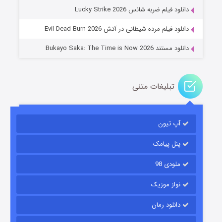
۱۴ (زیرنویس)
قسمت
منتشر شد
دانلود فیلم ضربه شانس Lucky Strike 2026
دانلود فیلم مرده شیطانی در آتش Evil Dead Burn 2026
دانلود مستند Bukayo Saka: The Time is Now 2026
تبلیغات متنی
باب اسفنجی فصل ۱۷
آپ تیون
۶ (زیرنویس)
قسمت
منتشر شد
پنل پیامک
ملودی 98
نواز موزیک
دانلود رمان