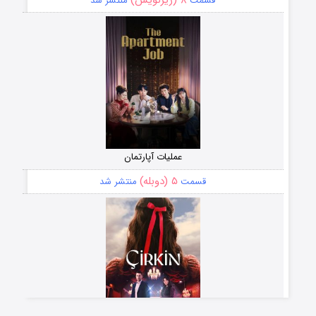
۸ (زیرنویس)
قسمت
منتشر شد
عملیات آپارتمان
۵ (دوبله)
قسمت
منتشر شد