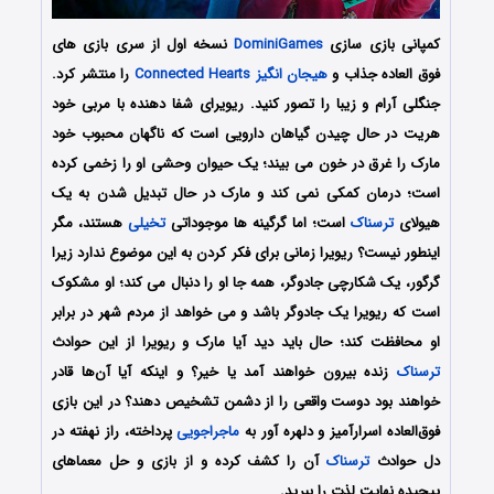
کمپانی بازی سازی
DominiGames
نسخه اول از سری بازی های
فوق العاده جذاب و
هیجان انگیز
Connected Hearts
را منتشر کرد.
جنگلی آرام و زیبا را تصور کنید. ریویرای شفا دهنده با مربی خود
هریت در حال چیدن گیاهان دارویی است که ناگهان محبوب خود
مارک را غرق در خون می بیند؛ یک حیوان وحشی او را زخمی کرده
است؛ درمان کمکی نمی کند و مارک در حال تبدیل شدن به یک
هیولای
ترسناک
است؛ اما گرگینه ها موجوداتی
تخیلی
هستند، مگر
اینطور نیست؟ ریویرا زمانی برای فکر کردن به این موضوع ندارد زیرا
گرگور، یک شکارچی جادوگر، همه جا او را دنبال می کند؛ او مشکوک
است که ریویرا یک جادوگر باشد و می خواهد از مردم شهر در برابر
او محافظت کند؛ حال باید دید آیا مارک و ریویرا از این حوادث
ترسناک
زنده بیرون خواهند آمد یا خیر؟ و اینکه آیا آن‌ها قادر
خواهند بود دوست واقعی را از دشمن تشخیص دهند؟ در این بازی
فوق‌العاده اسرارآمیز و دلهره آور به
ماجراجویی
پرداخته، راز نهفته در
دل حوادث
ترسناک
آن را کشف کرده و از بازی و حل معماهای
پیچیده نهایت لذت را ببرید.