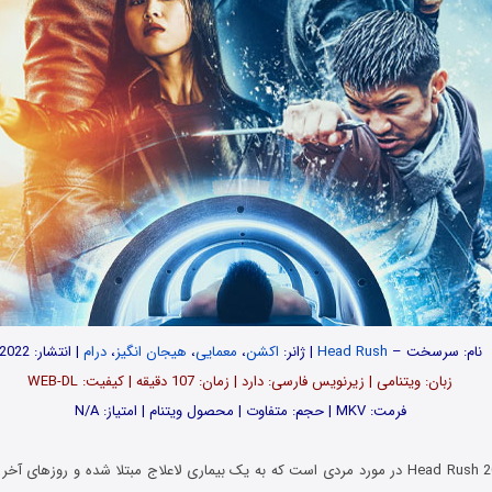
نام:
سرسخت
–
Head Rush
| ژانر:
اکشن
،
معمایی
،
هیجان انگیز
،
درام
| انتشار: 2022
زبان: ویتنامی | زیرنویس فارسی: دارد | زمان: 107 دقیقه | کیفیت: WEB-DL
فرمت: MKV | حجم: متفاوت | محصول ویتنام | امتیاز: N/A
Head Rush 2022 در مورد مردی است که به یک بیماری لاعلاج مبتلا شده و روزهای 