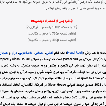
 همه چیز آنطور که وی تصور می‌کند پیش نرفته و…
(دانلود پس از انتشار از دوستی‌ها)
[
دانلود نسخه 1080p با حجم … گیگابایت
]
[
دانلود نسخه 720p با حجم … مگابایت
]
[
دانلود نسخه 480p با حجم … مگابایت
]
ت یا هد راش
(
Head Rush
) یک فیلم
اکشن
،
معمایی
،
ماجراجویی
،
درام
و
هیجان 
فیلم را نیز دوان نهت نام، کی نگوین و ویکتور وو به صورت مشترک به رشته تحریر د
تران تی نها فونگ، نگوک آنه وو، کواچ نگوک نگوان و غیره در آن به ایفای نقش پردا
آخرین بار فیلمی به نام Passport to Love را در سال 2009 میلادی کارگردانی کرده 
تاریخ 27 دسامبر سال 2022 میلادی توسط کمپانی Glass House در آمریکا، انگلستان، 
ند، سوئیس، فنلاند، چین، کره جنوبی، ژاپن، ویتنام و سایر کشورها همزمان به صورت ا
سپس در سال 2023 میلادی نیز در قالب DVD پخش خواهد شد؛ فیلم سرسخت درباره مردی
 آخر زندگی خود را سپری می‌کند؛ در این میان او قبول می‌کند که تحت یک درمان آزما