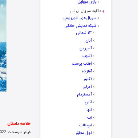
بازی موبایل
دانلود سریال ایرانی
سریال‌های تلویزیونی
شبکه نمایش خانگی
۱۳ شمالی
آبان
آسپرین
آشوب
آفتاب پرست
آقازاده
آکتور
آمرلی
آمستردام
آنتن
آنها
ابله
خلاصه داستان:
ابوطالب
فیلم
سرسخت
اجل معلق