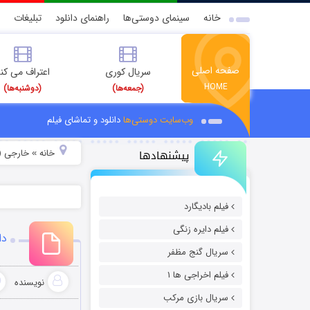
خانه
سینمای دوستی‌ها
راهنمای دانلود
تبلیغات
صفحه اصلی
سریال کوری
اعتراف می کن
HOME
(جمعه‌ها)
(دوشنبه‌ها)
وب‌سایت دوستی‌ها
دانلود و تماشای فیلم
پیشنهادها
خانه
خارجی (
»
فیلم بادیگارد
فیلم دایره زنگی
دان
سریال گنج مظفر
فیلم اخراجی ها ۱
نویسنده
سریال بازی مرکب