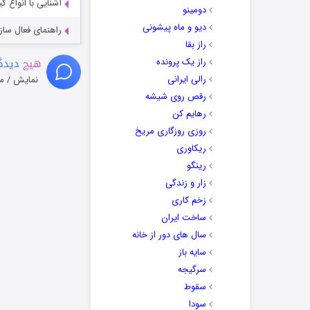
آشنایی با انواع ک
دومینو
دیو و ماه پیشونی
راهنمای فعال سازی کیفیت R
راز بقا
هیچ
دیدگا
راز یک پرونده
رالی ایرانی
نمایش / م
رقص روی شیشه
رهایم کن
روزی روزگاری مریخ
ریکاوری
رینگو
زار و زندگی
زخم کاری
ساخت ایران
سال های دور از خانه
سایه باز
سرگیجه
سقوط
سودا