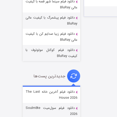
دانلود فیلم سینما شهر قصه با کیفیت
عالی BluRay
دانلود فیلم پیشمرگ با کیفیت عالی
BluRay
دانلود فیلم زیبا صدایم کن با کیفیت
جادوگری در مغولستان
عالی BluRay
۱۴ (زیرنویس)
قسمت
منتشر شد
دانلود فیلم کوکتل مولوتوف با
کیفیت BluRay
جدیدترین پست‌ها
دانلود فیلم آخرین خانه The Last
House 2026
باب اسفنجی فصل ۱۷
دانلود فیلم سول‌میت Soulm8te
۶ (زیرنویس)
قسمت
منتشر شد
2026