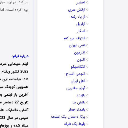
احضار
ارتش سری
پیدا کرده است. اما
از یاد رفته
ازازیل
اسکار
اعتراف می کنم
افعی تهران
اکازیون
درباره فیلم:
اکنون
فیلم سینمایی
سرسخ
الکلاسیکو
انجمن اشباح
شد؛ فیلمنامه این 
اهل ایران
همچون کوونگ سون، 
آوای جادویی
بازنده
بالش ها
بامداد خمار
آلمان، دانمارک، هل
برتا: داستان یک اسلحه
بلیط یک‌‌ طرفه
مبتلا شده و روزهای