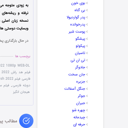
بوی خون
به زودی متوجه می
بی گناه
نرفته و ریشه‌های 
پدر گواردیولا
نسخه زبان اصلی س
پدرخوانده
وبسایت دوستی ها دا
پوست شیر
پیشگو
در حال بارگذاری پخ
پیکولو
تاسیان
برچسب ها
تی ان تی
022 1080p WEB-DL
جادوگر
فیلم هد راش Head Rush 2022
جان سخت
فارسی فیلم Head Rush 2022
جزیره
دوبله فارسی
,
فیلم سی
جنگل آسفالت
هیجان انگیز
جوکر
جیران
چهره شو
چیدمانه
مطالب پی
حرفه ای