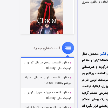
می‌کند. در این میان او تحت یک درمان آزمایشی قرار گرفته و به زودی متوجه می‌شود که نیروهایی خارق‎العاده و مافوق بشری
قسمت‌های جدید
سریال زشت
انگیز
محصول سال
۲ (زیرنویس)
قسمت
منتشر شد
2022 کشور ویتنام به کارگردانی ویکتور وو (Victor Vu) است که توسط دو کمپانی‌ Glass House و Moviespree تولید و منتشر
دانلود قسمت پنجم سریال کوری با
رآورده و هنرمندانی
کیفیت عالی BluRay
خته‌اند؛ ویکتور وو
دانلود قسمت اول سریال اعتراف
بود؛ همچنین فیلم سرسخت اولین بار در
میکنم 1080p BluRay
کانادا، استرالیا، برزیل، ایتالیا، فرانسه،
دانلود قسمت چهارم سریال کوری با
ینترنتی منتشر گردید
کیفیت عالی BluRay
 است که به یک بیماری لاعلاج
یشی قرار بگیرد اما
دانلود سریال بیست و یک با کیفیت