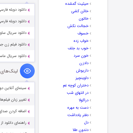
حیثیت گمشده
دانلود دوبله فارسی فیلم reaming 2005
خائن کشی
خاتون
دانلود دوبله فارسی فیلم r the Fist 2002‬
خجالت نکش
دانلود سریال ساوانت ant 2025
خسوف
خواب زده
دانلود فیلم زن جوان نوید دهنده
خوب بد جلف
خون سرد
دانلود سریال ماسک طلایی 
دادزن
داریوش
لینک‌های 
داوینچیز
دختران کوچه غم
سینمای آنلاین دو
در انتهای شب
تغییر زبان فیلم‌ها
دراکولا
دست به مهره
اضافه کردن صدای 
دفتر یادداشت
دل
راهنمای دانلود ا
دندون طلا