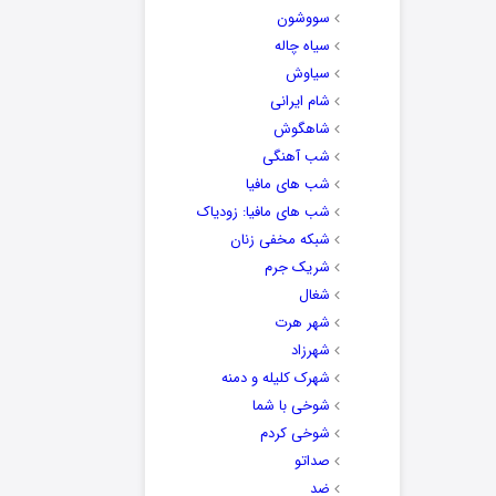
سووشون
سیاه چاله
سیاوش
شام ایرانی
شاهگوش
شب آهنگی
شب های مافیا
شب های مافیا: زودیاک
شبکه مخفی زنان
شریک جرم
شغال
شهر هرت
شهرزاد
شهرک کلیله و دمنه
شوخی با شما
شوخی کردم
صداتو
ضد