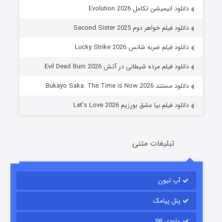
دانلود انیمیشن تکامل Evolution 2026
دانلود فیلم خواهر دوم Second Sister 2025
جادوگری در مغولستان
دانلود فیلم ضربه شانس Lucky Strike 2026
14 (زیرنویس)
قسمت
منتشر شد
دانلود فیلم مرده شیطانی در آتش Evil Dead Burn 2026
دانلود مستند Bukayo Saka: The Time is Now 2026
دانلود فیلم بیا عشق بورزیم Let’s Love 2026
تبلیغات متنی
باب اسفنجی فصل ۱۷
آپ تیون
6 (زیرنویس)
قسمت
منتشر شد
پنل پیامک
ملودی 98