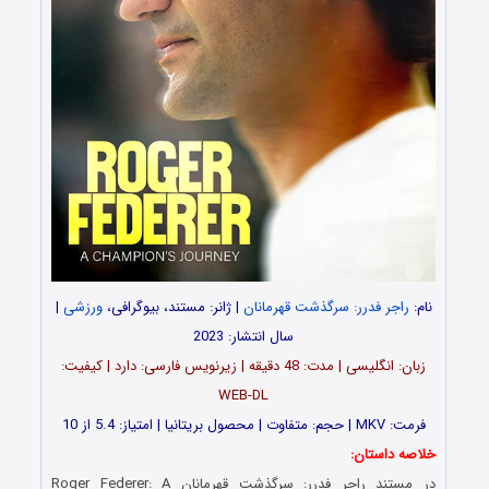
نام:
راجر فدرر: سرگذشت قهرمانان
| ژانر: مستند، بیوگرافی،
ورزشی
|
سال انتشار: 2023
زبان: انگلیسی | مدت: 48 دقیقه | زیرنویس فارسی: دارد | کیفیت:
WEB-DL
فرمت: MKV | حجم: متفاوت | محصول بریتانیا | امتیاز: 5.4 از 10
خلاصه داستان:
در مستند راجر فدرر: سرگذشت قهرمانان Roger Federer: A