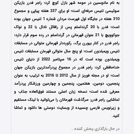
به نام مانچسین در حومه شهر بازل کوچ کرد؛ راجر فدرر بازیکن
سوئیسی تنیس حرفه‌ای است؛ او برای 237 هفته پیاپی و مجموع
310 هفته در جایگاه اول فهرست مردان شماره 1 تنیس جهان بوده‌
است؛ فدرر با 20 گرنداسلم پس از رافائل نادال با 22 و نواک
جوکوویچ با 21 عنوان قهرمانی در گرنداسلم در رده سوم قرار دارد؛
راجر فدرر در کنار بیورن برگ، رکورددار قهرمانی متوالی در مسابقات
تنیس ویمبلدون است؛ او پنج سال متوالی قهرمان مسابقات تنیس
ویمبلدون بوده‌ است که در 16 سپتامبر 2022 از دنیای تنیس
خداحافظی کرد؛ راجر فدرر در مجموع پردرآمدترین بازیکن جهان
است؛ او در مجله فوربز از سال 2012 تا 2016 به ترتیب به عنوان
پنجمین، دومین، هفتمین، پنجمین و چهارمین ورزشکار پردرآمد
معرفی شده‌ است؛ نسخه زبان اصلی مستند فوق‌العاده جذاب و
تماشایی راجر فدرر: سرگذشت قهرمانان را می‌توانید با لینک مستقیم
و زیرنویس فارسی چسبیده از وبسایت دوستی ها دانلود و تماشا
کنید.
در حال بارگذاری پخش کننده...