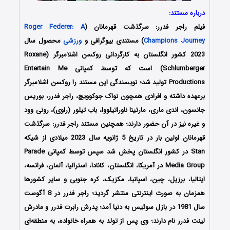
درباره مستند:
فیلم راجر فدرر: سرگذشت قهرمانان (
Roger Federer: A
Champions Journey
) مستندی بیوگرافی و
ورزشی
محصول سال
2023 کشور انگلستان به کارگردانی روکسن اشلامبرگر (Roxane
Schlumberger) است که توسط کمپانی Entertain Me
Productions تولید شد؛ نویسندگی این مستند را روکسن اشلامبرگر
برعهده داشته‌‌‌ و افرادی همچون نواک جوکوویچ، راجر فدرر، بوریس
جانسون، اندی ماری، مارتینا ناوراتیلووا، باب تیلور (راوی)، رونی وود
و غیره نیز در آن حضور دارند؛ همچنین مستند راجر فدرر: سرگذشت
قهرمانان اولین بار در تاریخ 5 ژانویه سال 2023 میلادی از شیکه
Stan در کشور انگلستان پخش شد سپس توسط کمپانی Parade
Media Group در آمریکا، انگلستان، کانادا، استرالیا، آلمان، فرانسه،
ایتالیا، برزیل، چین، اسپانیا، مکزیک، کره جنوبی و سایر کشورها
همزمان به صورت اینترنتی منتشر گردید؛ راجر فدرر در 8 آگوست
سال 1981 در بازل سوئیس به دنیا آمد؛ پدرش رابرت فدرر و مادرش
لینت فدرر نام دارند؛ وی پس از تولد به همراه خانواده، به منطقه‌ای