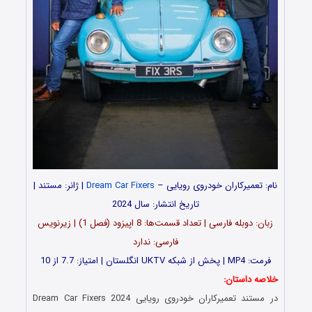
نام: تعمیرکاران خودروی رویایی –
Dream Car Fixers
| ژانر: مستند |
تاریخ انتشار: سال 2024
زبان: دوبله فارسی | تعداد قسمت‌‌‌‌ها: 8 اپیزود (فصل 1) | زیرنویس
فارسی: ندارد
فرمت: MP4 | پخش از شبکه UKTV انگلستان | امتیاز: 7.7 از 10
خلاصه داستان:
در مستند تعمیرکاران خودروی رویایی Dream Car Fixers 2024