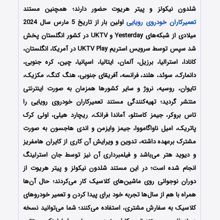
شلدون نیکولز و پیتر هریوت حضور دارند؛ همچنین مستند
تعمیرکاران خودروی رویایی
اولین بار از تاریخ 5 مارس سال 2024
میلادی از شبکه‌های Yesterday و UKTV در کشور انگلستان پخش
شد سپس توسط سرویس استریم UKTV Play در آمریکا، انگلستان،
کانادا، استرالیا، برزیل، آلمان، ایتالیا، اسپانیا، چین، کره جنوبی،
دانمارک، سوئد، هلند، فرانسه، آفریقای جنوبی، هنگ کنگ، مکزیک،
تایوان، روسیه، نروژ و سایر کشورها همزمان به صورت اینترنتی
منتشر گردید؛ تهیه‌کنندگی مستند تعمیرکاران خودروی رویایی را
تاس بروکر، جیمز کاستلو، آماندا فرانک، ریچارد هیلی، اولی کرک
پاتریک، امیل ناواگامووا، جیمز وایزمن و اندی هاجسون به صورت
مشترک برعهده داشته، تدوین و ویرایش آن کاری از کایران هامفریز
و دیوید هتر می‌باشد و فیلمبرداری آن نیز توسط جان استرلینگ
انجام شده است؛ در این مستند شلدون نیکولز و پیتر هریوت از
دوران نوجوانی روی ماشین‌های کلاسیک کار می‌کردند؛ حال آن‌ها
همراه با هم از سال‌ها تجربه خود برای پیدا کردن و تعمیر خودروهای
کلاسیک به سفارش مشتری، استفاده می‌کنند؛ شما می‌توانید نسخه