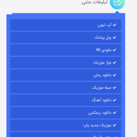
تبلیغات متنی
آپ تیون
مردگان متحرک: شهر مرده ۳
۲ (زیرنویس)
قسمت
منتشر شد
پنل پیامک
ملودی 98
نواز موزیک
دانلود رمان
میفا موزیک
دانلود آهنگ
شکست استوارت در نجات جهان
دانلود ریمکس
۷ (زیرنویس)
قسمت
منتشر شد
موزیک جدید پاپ