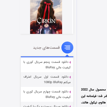
قسمت‌های جدید
سریال زشت
۲ (زیرنویس)
قسمت
منتشر شد
دانلود قسمت پنجم سریال کوری با
کیفیت عالی BluRay
دانلود قسمت اول سریال اعتراف
میکنم 1080p BluRay
محصول سال 2022
دانلود قسمت چهارم سریال کوری با
Brett ) است که توسط کمپانی‌ B22 Films تولید و منتشر شد؛ فیلمنامه این
کیفیت عالی BluRay
الوم، نیکول هالند،
دانلود سریال بیست و یک با کیفیت