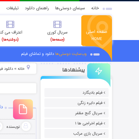
خانه
سینمای دوستی‌ها
راهنمای دانلود
تبلیغات
صفحه اصلی
سریال کوری
اعتراف می کن
HOME
(جمعه‌ها)
(دوشنبه‌ها)
وب‌سایت دوستی‌ها
دانلود و تماشای فیلم
پیشنهادها
خانه
دانلود ف
»
فیلم بادیگارد
فیلم دایره زنگی
دان
سریال گنج مظفر
فیلم اخراجی ها ۱
نویسنده
سریال بازی مرکب