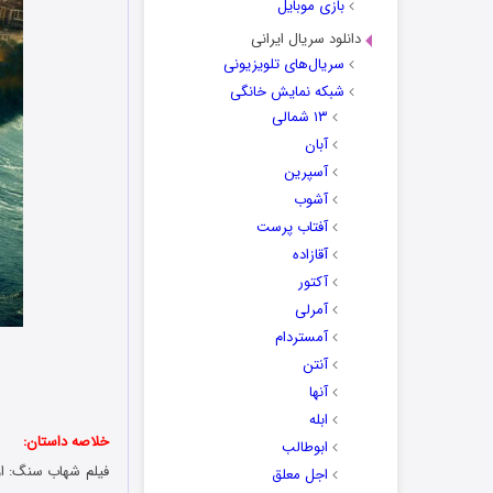
بازی موبایل
دانلود سریال ایرانی
سریال‌های تلویزیونی
شبکه نمایش خانگی
۱۳ شمالی
آبان
آسپرین
آشوب
آفتاب پرست
آقازاده
آکتور
آمرلی
آمستردام
آنتن
آنها
ابله
خلاصه داستان:
ابوطالب
اجل معلق