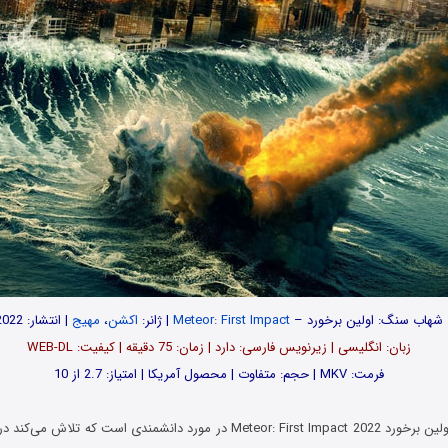
شهاب سنگ: اولین برخورد –
Meteor: First Impact
| ژانر:
اکشن
،
مهیج
| انتشار: 2022
زبان: انگلیسی | زیرنویس فارسی: دارد | زمان: 75 دقیقه | کیفیت: WEB-DL
فرمت: MKV | حجم: متفاوت | محصول آمریکا | امتیاز: 2.7 از 10
فیلم شهاب سنگ: اولین برخورد Meteor: First Impact 2022 در مورد دانشمندی است ک