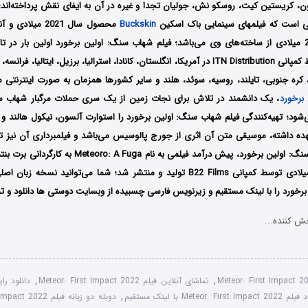
، کریستین کیت، روسکو نش، جولیان تجدا و غیره در آن به ایفای نقش پرداخته‌اند؛ 
م‎های سینمایی باک اسکین
Buckskin
محصول سال 2021 میلادی و آندرومدا
2022 میلادی توسط کمپانی ITN Distribution در آمریکا، انگلستان، کانادا، استرالیا، برزیل، ایتالی
 کره جنوبی، تایلند، روسیه، سوئد، هلند و سایر کشورها همزمان به صورت اینترنتی من
برخورد
، یک دانشمند در تلاش برای نجات زمین از یک سری حملات مرگبار شهاب سن
شود؛ تهیه‌کنندگی فیلم شهاب سنگ: اولین برخورد را استوارت آلسون، نیکول هالند و ت
ه داشته، موسیقی متن آن اثری از جورج پالوسیس می‌باشد و فیلمبرداری آن نیز 
شده است؛ شهاب سنگ: اولین برخورد، پیش درآمد فیلمی به نا
که در سال 2021 میلادی توسط کمپانی B22 Films تولید و منتشر شد؛ شما می‌توانید 
خورد را با ‌لینک مستقیم و زیرنویس فارسی چسبیده از وبسایت دوستی ها دانلود و تم
ش کننده...
Meteor: First Impact 
,
تماشای آنلاین فیلم Meteor: First Impact 2022
,
Meteor: First Impa با لینک مستقیم
,
دوبله دو زبانه فیلم Meteor: First Impact 2022