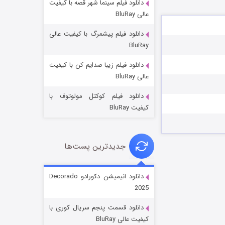
دانلود فیلم سینما شهر قصه با کیفیت
عالی BluRay
دانلود فیلم پیشمرگ با کیفیت عالی
BluRay
دانلود فیلم زیبا صدایم کن با کیفیت
جادوگری در مغولستان
عالی BluRay
۱۴ (زیرنویس)
قسمت
منتشر شد
دانلود فیلم کوکتل مولوتوف با
کیفیت BluRay
جدیدترین پست‌ها
دانلود انیمیشن دکورادو Decorado
2025
باب اسفنجی فصل ۱۷
دانلود قسمت پنجم سریال کوری با
۶ (زیرنویس)
قسمت
منتشر شد
کیفیت عالی BluRay