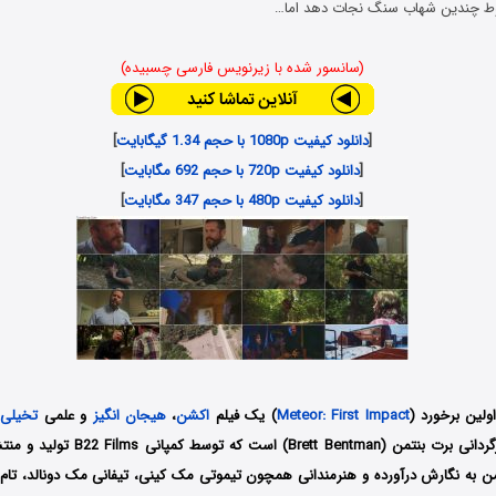
قوط چندین شهاب سنگ نجات دهد اما…
(سانسور شده با زیرنویس فارسی چسبیده)
[
دانلود کیفیت 1080p با حجم 1.34 گیگابایت
]
[
دانلود کیفیت 720p با حجم 692 مگابایت
]
[
دانلود کیفیت 480p با حجم 347 مگابایت
]
لین برخورد (
Meteor: First Impact
) یک فیلم
اکشن
،
هیجان انگیز
و علمی
تخیلی
کشور آمریکا به کارگردانی برت بنتمن (Bentman
تمن به نگارش درآورده و هنرمندانی همچون تیموتی مک کینی، تیفانی مک دونالد، تام ه