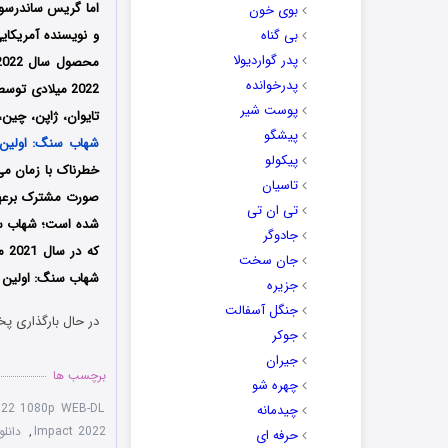
اما گریس ساندرسون
بوی خون
بی گناه
و نویسنده آمریکایی است که فیل
پدر گواردیولا
پدرخوانده
پوست شیر
تایوان، ژاپن، چین،
پیشگو
شهاب سنگ: اولین 
پیکولو
خطرناک با زمان می‌
تاسیان
صورت مشترک برعهد
تی ان تی
جادوگر
جان سخت
شهاب سنگ: اولین بر
جزیره
جنگل آسفالت
در حال بارگذاری پخ
جوکر
جیران
برچسب ها
چهره شو
2022 1080p WEB-DL
چیدمانه
Impact 2022
,
دانلود فیلم ct 2022
حرفه ای