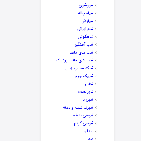
سووشون
سیاه چاله
سیاوش
شام ایرانی
شاهگوش
شب آهنگی
شب های مافیا
شب های مافیا: زودیاک
شبکه مخفی زنان
شریک جرم
شغال
شهر هرت
شهرزاد
شهرک کلیله و دمنه
شوخی با شما
شوخی کردم
صداتو
ضد