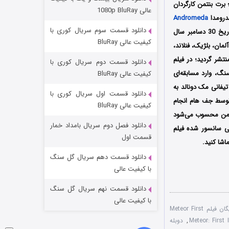
برت بنتمن کارگردان
مردگان متحرک: شهر مرده ۳
عالی 1080p BluRay
Andromeda
۲ (زیرنویس)
قسمت
منتشر شد
دانلود قسمت سوم سریال کوری با
محصول سال 2022 میلادی از ساخته‌های وی می‌باشد؛ فیلم شهاب سنگ: اولین برخورد اولین بار در تاریخ 30 دسامبر سال
کیفیت عالی BluRay
ا، فرانسه، آلمان، بلژیک، فنلاند،
تشر گردید؛ در فیلم
دانلود قسمت دوم سریال کوری با
گ، وارد مسابقه‌ای
کیفیت عالی BluRay
یفانی مک دونالد به
دانلود قسمت اول سریال کوری با
توسط جف هام انجام
کیفیت عالی BluRay
م Meteoro: A Fuga به کارگردانی برت بنتمن محسوب می‌شود
دانلود فصل دوم سریال بامداد خمار
نسخه زبان اصلی سانسور شده فیلم
شکست استوارت در نجات جهان
قسمت اول
اشا کنید.
۷ (زیرنویس)
قسمت
منتشر شد
دانلود قسمت دهم سریال گل سنگ
با کیفیت عالی
دانلود قسمت نهم سریال گل سنگ
با کیفیت عالی
دانلود رایگان فیلم Meteor First
,
دوبله