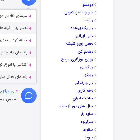
دومینو
دیو و ماه پیشونی
سینمای آنلاین دو
راز بقا
راز یک پرونده
تغییر زبان فیلم‌ها
رالی ایرانی
اضافه کردن صدای 
رقص روی شیشه
رهایم کن
راهنمای دانلود ا
روزی روزگاری مریخ
آشنایی با انواع ک
ریکاوری
رینگو
راهنمای فعال سازی کیفیت R
زار و زندگی
زخم کاری
۳
دیدگاه 
ساخت ایران
نمایش / م
سال های دور از خانه
سایه باز
سرگیجه
سقوط
سودا