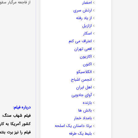
از فاجعه مرگبار س
احضار
ارتش سری
از یاد رفته
ازازیل
اسکار
اعتراف می کنم
افعی تهران
اکازیون
اکنون
الکلاسیکو
انجمن اشباح
اهل ایران
آوای جادویی
بازنده
درباره فیلم:
بالش ها
فیلم شهاب سنگ: او
بامداد خمار
برتا: داستان یک اسلحه
فیلم را نیز برت بن
بلیط یک‌‌ طرفه