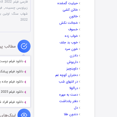
فارسی فیلم Meteor: First Impact 2022
حیثیت گمشده
زیرنویس چسبیده
,
فیلم t Impact 2022
خائن کشی
شهاب سنگ: اولین برخورد 2022 دو
خاتون
2022
خجالت نکش
خسوف
خواب زده
خوب بد جلف
مطالب پی
خون سرد
دادزن
دانلود فیلم دوست مرده من زو
داریوش
داوینچیز
دانلود فیلم پیشکشی به طوفان 20
دختران کوچه غم
در انتهای شب
دانلود فیلم جاده بخشش 023
دراکولا
دانلود فیلم Father Mother Sister Brother 2025
دست به مهره
دفتر یادداشت
دانلود فیلم افراد شیطان  2023
دل
دندون طلا
لینک‌های 